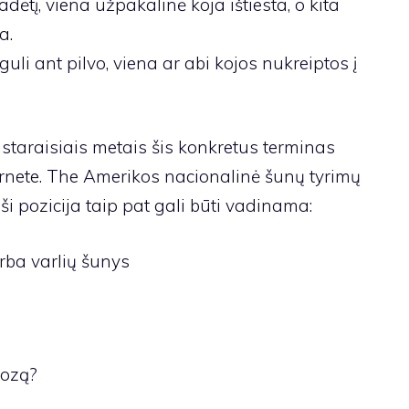
dėtį, viena užpakalinė koja ištiesta, o kita
a.
uli ant pilvo, viena ar abi kojos nukreiptos į
staraisiais metais šis konkretus terminas
rnete. The
Amerikos nacionalinė šunų tyrimų
 pozicija taip pat gali būti vadinama:
arba varlių šunys
pozą?