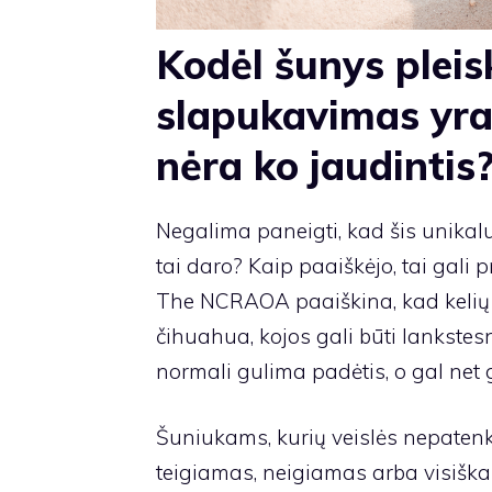
Kodėl šunys pleis
slapukavimas yra
nėra ko jaudintis
Negalima paneigti, kad šis unikal
tai daro? Kaip paaiškėjo, tai gali 
The
NCRAOA
paaiškina, kad kelių 
čihuahua, kojos gali būti lankstesn
normali gulima padėtis, o gal net
Šuniukams, kurių veislės nepatenka
teigiamas, neigiamas arba visiška