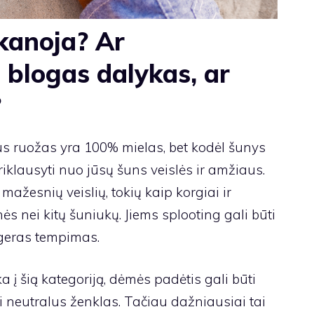
kanoja? Ar
 blogas dalykas, ar
?
us ruožas yra 100% mielas, bet kodėl šunys
priklausyti nuo jūsų šuns veislės ir amžiaus.
mažesnių veislių, tokių kaip korgiai ir
ės nei kitų šuniukų. Jiems splooting gali būti
 geras tempimas.
 į šią kategoriją, dėmės padėtis gali būti
i neutralus ženklas. Tačiau dažniausiai tai