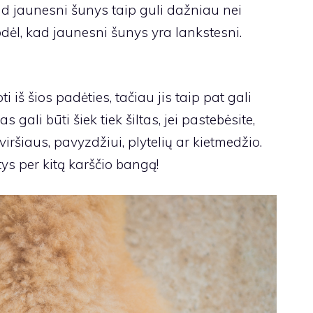
kad jaunesni šunys taip guli dažniau nei
todėl, kad jaunesni šunys yra lankstesni.
i iš šios padėties, tačiau jis taip pat gali
s gali būti šiek tiek šiltas, jei pastebėsite,
viršiaus, pavyzdžiui, plytelių ar kietmedžio.
tys per kitą karščio bangą!