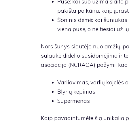
Pusė: kai šuo užima šlaito pa
pakišta po kūnu, kaip įprast
Šoninis dėmė: kai šuniukas g
vieną pusę, o ne tiesiai už jų
Nors šunys siautėjo nuo amžių, pa
sulaukė didelio susidomėjimo inte
asociacija
(NCRAOA) pažymi, kad ši
Varliavimas, varlių kojelės 
Blynų kepimas
Supermenas
Kaip pavadintumėte šią unikalią 