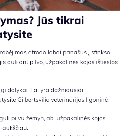
ymas? Jūs tikrai
atysite
krobėjimas atrodo labai panašus į sfinkso
jis guli ant pilvo, užpakalinės kojos ištiestos
ingi dalykai. Tai yra dažniausiai
atysite
Gilbertsvilio veterinarijos ligoninė
.
 guli pilvu žemyn, abi užpakalinės kojos
a aukščiau.