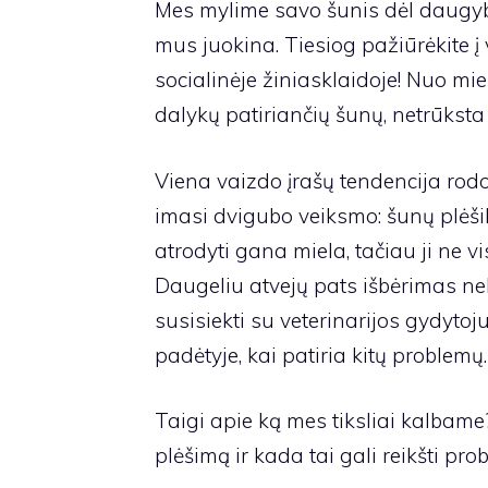
Mes mylime savo šunis dėl daugybės
mus juokina. Tiesiog pažiūrėkite į
socialinėje žiniasklaidoje! Nuo mi
dalykų patiriančių šunų, netrūksta 
Viena vaizdo įrašų tendencija rodo
imasi dvigubo veiksmo: šunų plėšik
atrodyti gana miela, tačiau ji ne vi
Daugeliu atvejų pats išbėrimas nek
susisiekti su veterinarijos gydytoju
padėtyje, kai patiria kitų problemų.
Taigi apie ką mes tiksliai kalbame?
plėšimą ir kada tai gali reikšti pro