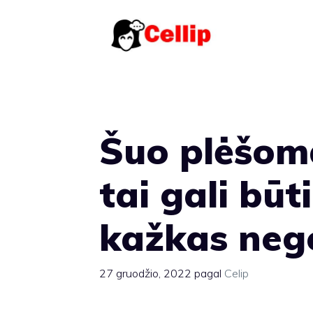
Pereiti
prie
turinio
Šuo plėšoma
tai gali būt
kažkas neg
27 gruodžio, 2022
pagal
Celip