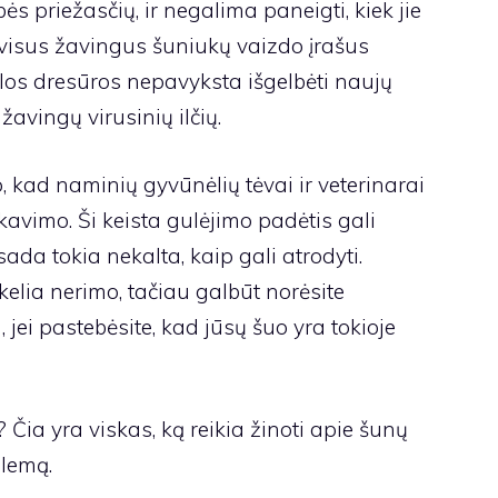
 priežasčių, ir negalima paneigti, kiek jie
 visus žavingus šuniukų vaizdo įrašus
elos dresūros nepavyksta išgelbėti naujų
žavingų virusinių ilčių.
, kad naminių gyvūnėlių tėvai ir veterinarai
avimo. Ši keista gulėjimo padėtis gali
sada tokia nekalta, kaip gali atrodyti.
elia nerimo, tačiau galbūt norėsite
, jei pastebėsite, kad jūsų šuo yra tokioje
 Čia yra viskas, ką reikia žinoti apie šunų
blemą.