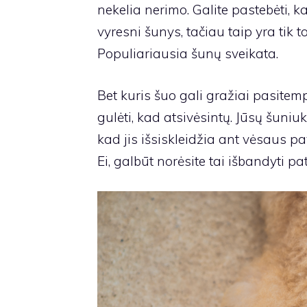
nekelia nerimo. Galite pastebėti, 
vyresni šunys, tačiau taip yra tik 
Populiariausia šunų sveikata
.
Bet kuris šuo gali gražiai pasitempt
gulėti, kad atsivėsintų. Jūsų šuniuka
kad jis išsiskleidžia ant vėsaus pa
Ei, galbūt norėsite tai išbandyti pa