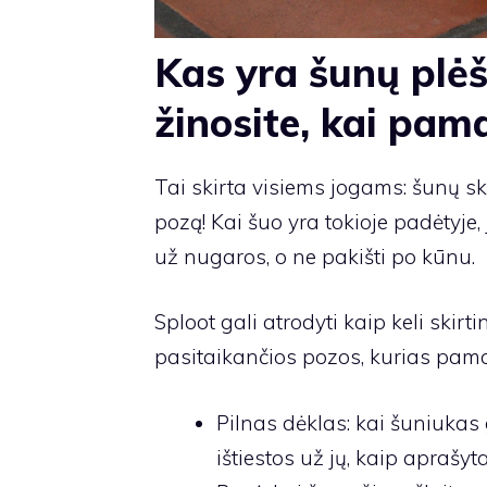
Kas yra šunų plėš
žinosite, kai pam
Tai skirta visiems jogams: šunų s
pozą! Kai šuo yra tokioje padėtyje, 
už nugaros, o ne pakišti po kūnu.
Sploot gali atrodyti kaip keli skirt
pasitaikančios pozos, kurias pam
Pilnas dėklas: kai šuniukas
ištiestos už jų, kaip aprašyt