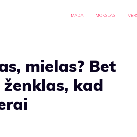
MADA
MOKSLAS
VER
s, mielas? Bet
i ženklas, kad
erai