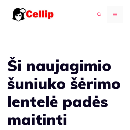
Pereiti
prie
MENIU
turinio
Ši naujagimio
šuniuko šėrimo
lentelė padės
maitinti