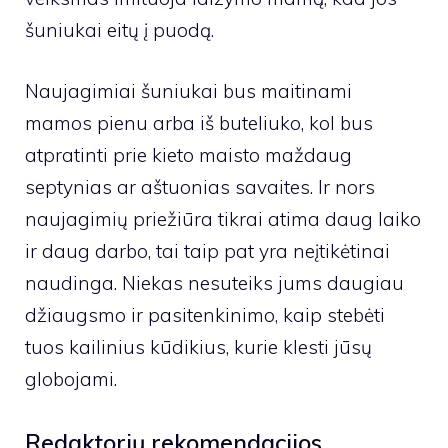
šuniukai eitų į puodą.
Naujagimiai šuniukai bus maitinami
mamos pienu arba iš buteliuko, kol bus
atpratinti prie kieto maisto maždaug
septynias ar aštuonias savaites. Ir nors
naujagimių priežiūra tikrai atima daug laiko
ir daug darbo, tai taip pat yra neįtikėtinai
naudinga. Niekas nesuteiks jums daugiau
džiaugsmo ir pasitenkinimo, kaip stebėti
tuos kailinius kūdikius, kurie klesti jūsų
globojami.
Redaktorių rekomendacijos