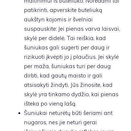
maitinimui iš buteliuko. Norėdami tai
patikrinti, apverskite buteliuką
aukštyn kojomis ir švelniai
suspauskite: Jei pienas varva laisvai,
skylė per didelė. Tai reiškia, kad
šuniukas gali sugerti per daug ir
rizikuoti įkvėpti jo į plaučius. Jei skylė
per maža, šuniukas turi per daug
dirbti, kad gautų maisto ir gali
atsisakyti žindyti. Jūs žinosite, kad
skylė yra tinkamo dydžio, kai pienas
išteka po vieną lašą.
Šuniukai neturėtų būti šeriami ant
nugaros, nes jie neturi gerai