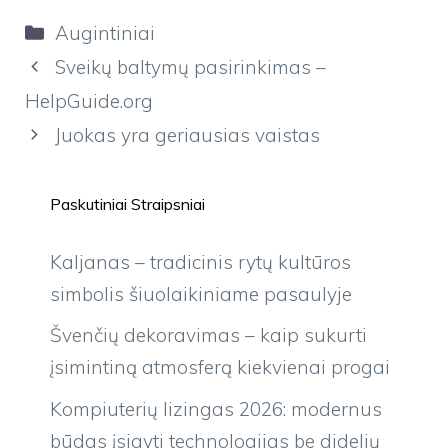
Kategorijos
Augintiniai
Sveikų baltymų pasirinkimas –
HelpGuide.org
Juokas yra geriausias vaistas
Paskutiniai Straipsniai
Kaljanas – tradicinis rytų kultūros
simbolis šiuolaikiniame pasaulyje
Švenčių dekoravimas – kaip sukurti
įsimintiną atmosferą kiekvienai progai
Kompiuterių lizingas 2026: modernus
būdas įsigyti technologijas be didelių