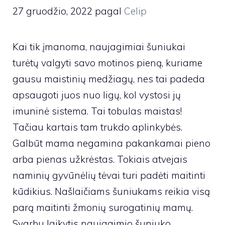
27 gruodžio, 2022
pagal
Celip
Kai tik įmanoma, naujagimiai šuniukai
turėtų valgyti savo motinos pieną, kuriame
gausu maistinių medžiagų, nes tai padeda
apsaugoti juos nuo ligų, kol vystosi jų
imuninė sistema. Tai tobulas maistas!
Tačiau kartais tam trukdo aplinkybės.
Galbūt mama negamina pakankamai pieno
arba pienas užkrėstas. Tokiais atvejais
naminių gyvūnėlių tėvai turi padėti maitinti
kūdikius. Našlaičiams šuniukams reikia visą
parą maitinti žmonių surogatinių mamų.
Svarbu laikytis naujagimio šuniuko