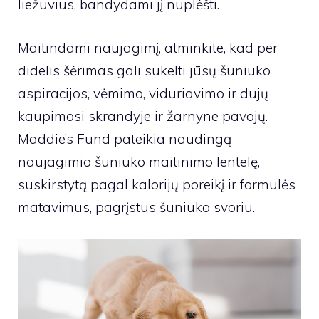
liežuvius, bandydami jį nuplėšti.
Maitindami naujagimį, atminkite, kad per
didelis šėrimas gali sukelti jūsų šuniuko
aspiracijos, vėmimo, viduriavimo ir dujų
kaupimosi skrandyje ir žarnyne pavojų.
Maddie’s Fund pateikia naudingą
naujagimio šuniuko maitinimo lentelę,
suskirstytą pagal kalorijų poreikį ir formulės
matavimus, pagrįstus šuniuko svoriu.