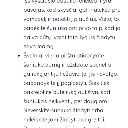
išsivysčiusio dusulio reflekso ir yra
pavojus, kad skysčiai gali nutekėti pro
vamzdelį ir patekti į plaučius. Vietoj to,
padėkite šuniuką ant pilvo taip, kad jo
galva būtų lygiai taip, lyg jis žindytų
savo mamą.
Švelniai vienu pirštu atidarykite
šuniuko burną ir uždėkite spenelio
galiuką ant jo liežuvio. Jei jis nevalgo,
pabandykite jį paglostyti. Šiek tiek
pakreipkite buteliuką aukštyn, kad
šuniukas neįkvėptų per daug oro.
Neverskite šuniuko žindyti arba
neleiskite jam žindyti per greitai.