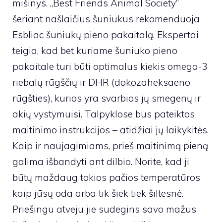
mišinys. „Best Friends Animal Society“
šeriant našlaičius šuniukus rekomenduoja
Esbliac šuniukų pieno pakaitalą. Ekspertai
teigia, kad bet kuriame šuniuko pieno
pakaitale turi būti optimalus kiekis omega-3
riebalų rūgščių ir DHR (dokozaheksaeno
rūgšties), kurios yra svarbios jų smegenų ir
akių vystymuisi. Talpyklose bus pateiktos
maitinimo instrukcijos – atidžiai jų laikykitės.
Kaip ir naujagimiams, prieš maitinimą pieną
galima išbandyti ant dilbio. Norite, kad ji
būtų maždaug tokios pačios temperatūros
kaip jūsų oda arba tik šiek tiek šiltesnė.
Priešingu atveju jie sudegins savo mažus