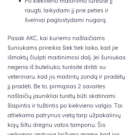
Po kiekvieno maitinimo turėsite jį
raugti, laikydami jį prie peties ir
švelniai paglostydami nugarą.
Pasak AKC, kai kuriems našlaičiams
šuniukams prireikia šiek tiek laiko, kad jie
išmoktų čiulpti maitinimosi dalį. Jei šuniukas
negeria iš buteliuko, turėsite dirbti su
veterinaru, kad jis maitintų zondą ir pradėtų
jį pradėti. Be to, pirmąsias 2 savaites
našlaičių jaunikliai turėtų būti skatinami
šlapintis ir tuštintis po kiekvieno valgio. Tai
atliekama patrynus vietą tarp užpakalinių
kojų šiltu drėgnu vatos tamponu. Šis
veiksmas imituoja laižymo mamą, kad jos