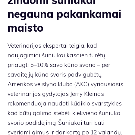
negauna pakankamai
maisto
Veterinarijos ekspertai teigia, kad
naujagimiai šuniukai kasdien turėtų
priaugti 5–10% savo kūno svorio – per
savaitę jų kūno svoris padvigubėtų.
Amerikos veislyno klubo (AKC) vyriausiasis
veterinarijos gydytojas Jerry Kleinas
rekomenduoja naudoti kūdikio svarstykles,
kad būtų galima stebėti kiekvieno šuniuko
svorio padidėjimą. Šuniukai turi būti
sveriami gimus ir dar kartą po 12 valandų,