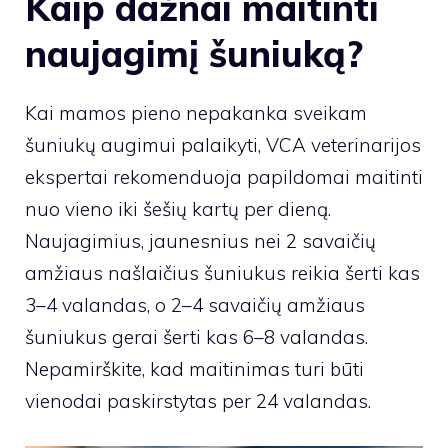
Kaip dažnai maitinti
naujagimį šuniuką?
Kai mamos pieno nepakanka sveikam
šuniukų augimui palaikyti, VCA veterinarijos
ekspertai rekomenduoja papildomai maitinti
nuo vieno iki šešių kartų per dieną.
Naujagimius, jaunesnius nei 2 savaičių
amžiaus našlaičius šuniukus reikia šerti kas
3–4 valandas, o 2–4 savaičių amžiaus
šuniukus gerai šerti kas 6–8 valandas.
Nepamirškite, kad maitinimas turi būti
vienodai paskirstytas per 24 valandas.