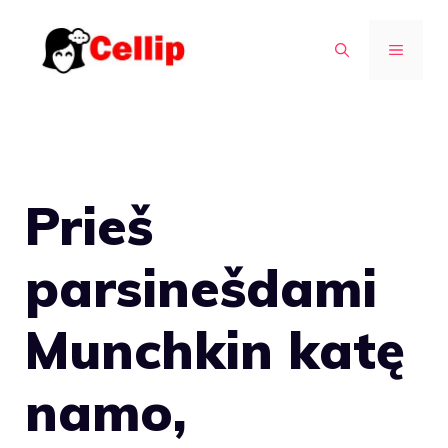
Pereiti
prie
MENIU
turinio
Prieš
parsinešdami
Munchkin katę
namo,