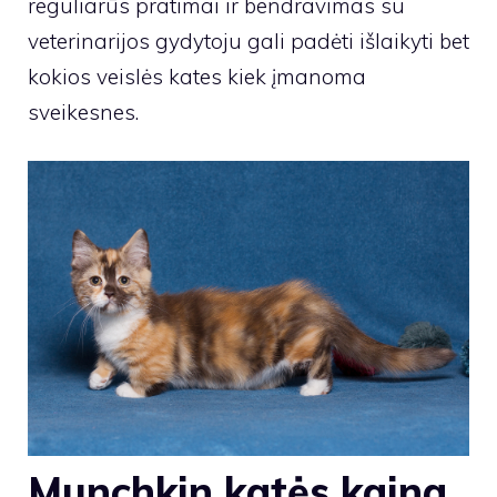
reguliarūs pratimai ir bendravimas su
veterinarijos gydytoju gali padėti išlaikyti bet
kokios veislės kates kiek įmanoma
sveikesnes.
Munchkin katės kaina