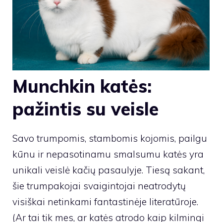
Munchkin katės:
pažintis su veisle
Savo trumpomis, stambomis kojomis, pailgu
kūnu ir nepasotinamu smalsumu katės yra
unikali veislė kačių pasaulyje. Tiesą sakant,
šie trumpakojai svaigintojai neatrodytų
visiškai netinkami fantastinėje literatūroje.
(Ar tai tik mes, ar katės atrodo kaip kilmingi