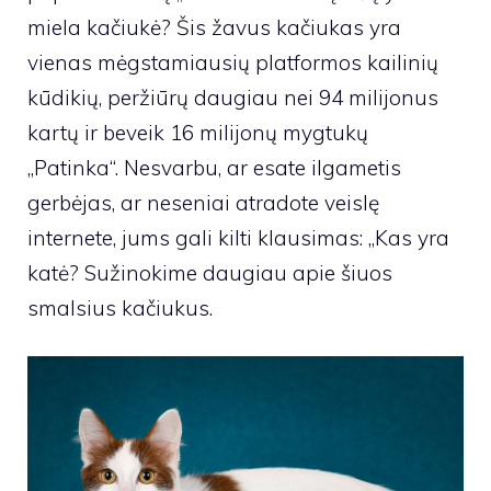
miela kačiukė? Šis žavus kačiukas yra
vienas mėgstamiausių platformos kailinių
kūdikių, peržiūrų daugiau nei 94 milijonus
kartų ir beveik 16 milijonų mygtukų
„Patinka“. Nesvarbu, ar esate ilgametis
gerbėjas, ar neseniai atradote veislę
internete, jums gali kilti klausimas: „Kas yra
katė? Sužinokime daugiau apie šiuos
smalsius kačiukus.