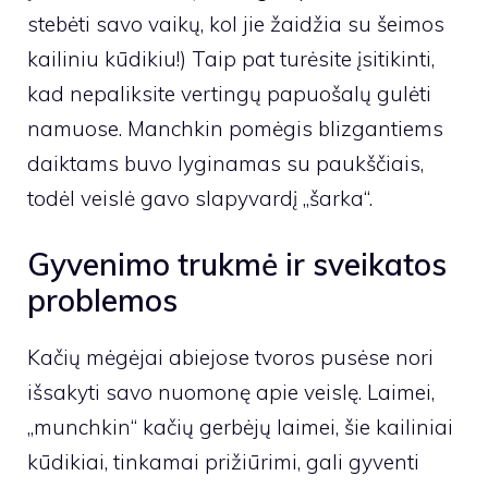
stebėti savo vaikų, kol jie žaidžia su šeimos
kailiniu kūdikiu!) Taip pat turėsite įsitikinti,
kad nepaliksite vertingų papuošalų gulėti
namuose. Manchkin pomėgis blizgantiems
daiktams buvo lyginamas su paukščiais,
todėl veislė gavo slapyvardį „šarka“.
Gyvenimo trukmė ir sveikatos
problemos
Kačių mėgėjai abiejose tvoros pusėse nori
išsakyti savo nuomonę apie veislę. Laimei,
„munchkin“ kačių gerbėjų laimei, šie kailiniai
kūdikiai, tinkamai prižiūrimi, gali gyventi