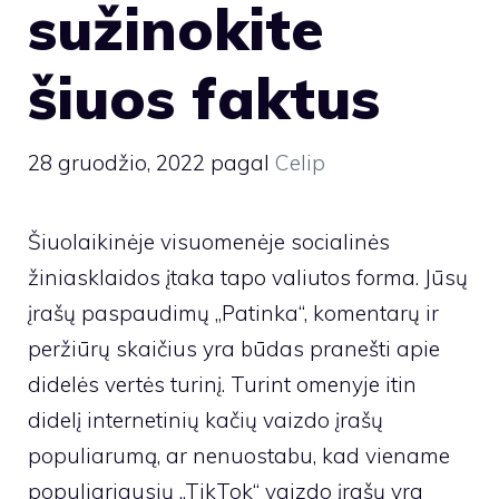
sužinokite
šiuos faktus
28 gruodžio, 2022
pagal
Celip
Šiuolaikinėje visuomenėje socialinės
žiniasklaidos įtaka tapo valiutos forma. Jūsų
įrašų paspaudimų „Patinka“, komentarų ir
peržiūrų skaičius yra būdas pranešti apie
didelės vertės turinį. Turint omenyje itin
didelį internetinių kačių vaizdo įrašų
populiarumą, ar nenuostabu, kad viename
populiariausių „TikTok“ vaizdo įrašų yra