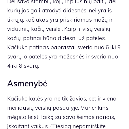
Dėl savo stambių kojų ir pliušinių paltų, dėl
kurių jos gali atrodyti didesnės, nei yra iš
tikrųjų, kačiukas yra priskiriamas mažų ir
vidutinių kačių veislei. Kaip ir visų veislių
kačių, patinai būna didesni už pateles.
Kačiuko patinas paprastai sveria nuo 6 iki 9
svarų, o patelės yra mažesnės ir sveria nuo
4 iki 8 svarų.
Asmenybė
Kačiuko katės yra ne tik žavios, bet ir viena
meiliausių veislių pasaulyje. Munchkins
mėgsta leisti laiką su savo šeimos nariais,
įskaitant vaikus. (Tiesiog nepamirškite