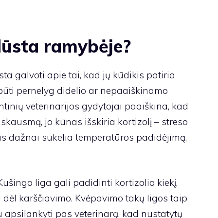
dūsta ramybėje?
a galvoti apie tai, kad jų kūdikis patiria
 būti pernelyg didelio ar nepaaiškinamo
tinių veterinarijos gydytojai paaiškina, kad
skausmą, jo kūnas išskiria kortizolį – streso
kis dažnai sukelia temperatūros padidėjimą,
Kušingo liga gali padidinti kortizolio kiekį,
ti dėl karščiavimo. Kvėpavimo takų ligos taip
bu apsilankyti pas veterinarą, kad nustatytų