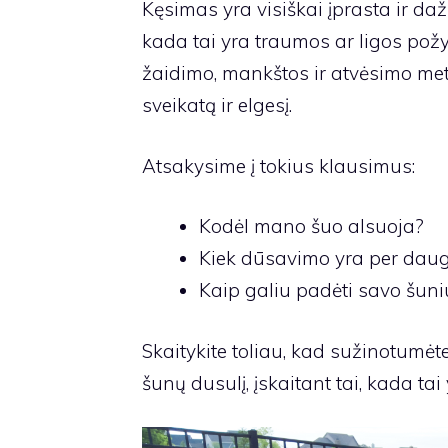
Kęsimas yra visiškai įprasta ir daž
kada tai yra traumos ar ligos pož
žaidimo, mankštos ir atvėsimo metu
sveikatą ir elgesį.
Atsakysime į tokius klausimus:
Kodėl mano šuo alsuoja?
Kiek dūsavimo yra per dau
Kaip galiu padėti savo šuni
Skaitykite toliau, kad sužinotumėte 
šunų dusulį, įskaitant tai, kada tai 