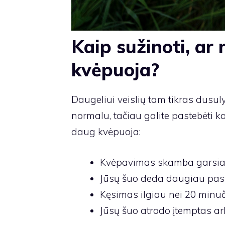
Kaip sužinoti, ar
kvėpuoja?
Daugeliui veislių tam tikras dusul
normalu, tačiau galite pastebėti ka
daug kvėpuoja:
Kvėpavimas skamba garsiau i
Jūsų šuo deda daugiau past
Kęsimas ilgiau nei 20 minuč
Jūsų šuo atrodo įtemptas ar