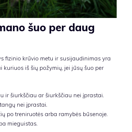
 mano šuo per daug
ys fizinio krūvio metu ir susijaudinimas yra
i kuriuos iš šių požymių, jei jūsų šuo per
r šiurkščiau ar šiurkščiau nei įprastai.
angų nei įprastai.
ių po treniruotės arba ramybės būsenoje.
ba mieguistas.