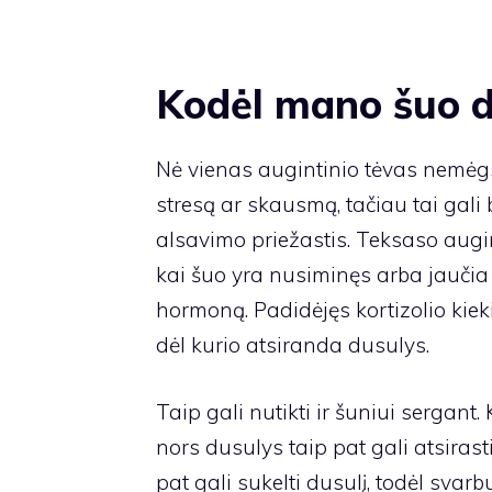
Kodėl mano šuo 
Nė vienas augintinio tėvas nemėgst
stresą ar skausmą, tačiau tai gali
alsavimo priežastis. Teksaso augin
kai šuo yra nusiminęs arba jaučia 
hormoną. Padidėjęs kortizolio kie
dėl kurio atsiranda dusulys.
Taip gali nutikti ir šuniui sergant. 
nors dusulys taip pat gali atsiras
pat gali sukelti dusulį, todėl svar