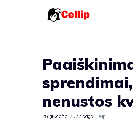
Pereiti
prie
turinio
Paaiškinima
sprendimai,
nenustos k
28 gruodžio, 2022
pagal
Celip