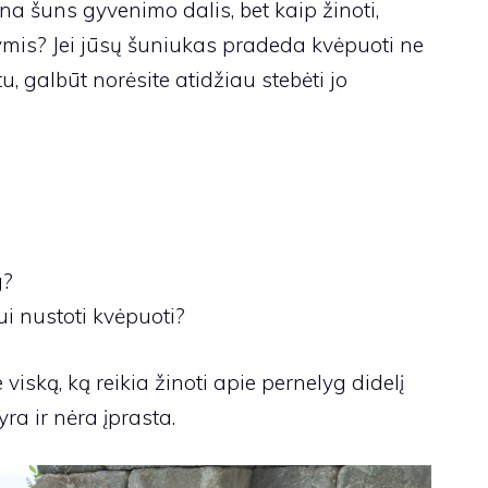
na šuns gyvenimo dalis, bet kaip žinoti,
ymis? Jei jūsų šuniukas pradeda kvėpuoti ne
, galbūt norėsite atidžiau stebėti jo
g?
ui nustoti kvėpuoti?
viską, ką reikia žinoti apie pernelyg didelį
yra ir nėra įprasta.