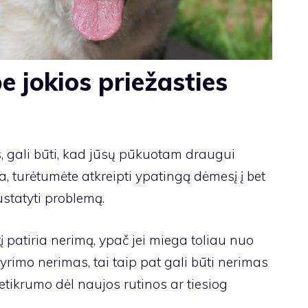
 jokios priežasties
s, gali būti, kad jūsų pūkuotam draugui
ėra, turėtumėte atkreipti ypatingą dėmesį į bet
ustatyti problemą.
į patiria nerimą, ypač jei miega toliau nuo
kyrimo nerimas, tai taip pat gali būti nerimas
netikrumo dėl naujos rutinos ar tiesiog