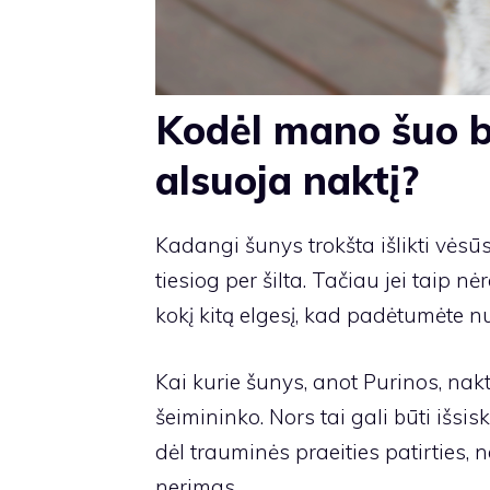
Kodėl mano šuo be
alsuoja naktį?
Kadangi šunys trokšta išlikti vėsū
tiesiog per šilta. Tačiau jei taip n
kokį kitą elgesį, kad padėtumėte n
Kai kurie šunys, anot Purinos, nakt
šeimininko. Nors tai gali būti išsis
dėl trauminės praeities patirties, 
nerimas.