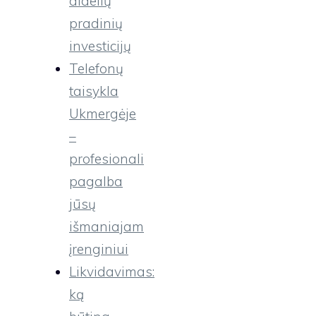
didelių
pradinių
investicijų
Telefonų
taisykla
Ukmergėje
–
profesionali
pagalba
jūsų
išmaniajam
įrenginiui
Likvidavimas:
ką