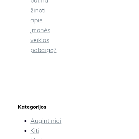
būtina
žinoti
apie
įmonės
veiklos
pabaigą?
Kategorijos
Augintiniai
Kiti