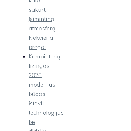
kaip
sukurti
įsimintiną
atmosferą
kiekvienai
progai
Kompiuterių
lizingas
2026:
modernus
būdas
įsigyti
technologijas
be