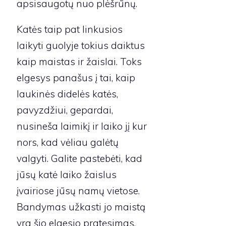
apsisaugotų nuo plėšrūnų.
Katės taip pat linkusios
laikyti guolyje tokius daiktus
kaip maistas ir žaislai. Toks
elgesys panašus į tai, kaip
laukinės didelės katės,
pavyzdžiui, gepardai,
nusineša laimikį ir laiko jį kur
nors, kad vėliau galėtų
valgyti. Galite pastebėti, kad
jūsų katė laiko žaislus
įvairiose jūsų namų vietose.
Bandymas užkasti jo maistą
yra šio elgesio pratęsimas.