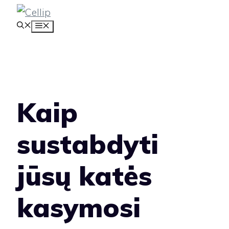
Pereiti
MENIU
prie
turinio
Kaip
sustabdyti
jūsų katės
kasymosi