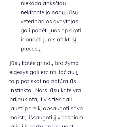
niekada anksčiau
nekirpote jo nagų, jūsų
veterinarijos gydytojas
gali padėti juos apkirpti
ir padėti jums atlikti šį
procesą.
Jūsų katės grindų braižymo
elgesys gali erzinti, tačiau jį
taip pat skatina natūralūs
instinktai. Nors jūsų katė yra
prijaukinta, ji vis tiek gali
jausti poreikį apsaugoti savo
maistą, išsaugoti jį vėlesniam
laikui ir kartu apsisaugoti