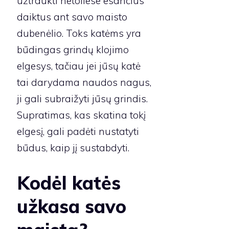
užtraukti netoliese esančius
daiktus ant savo maisto
dubenėlio. Toks katėms yra
būdingas grindų klojimo
elgesys, tačiau jei jūsų katė
tai darydama naudos nagus,
ji gali subraižyti jūsų grindis.
Supratimas, kas skatina tokį
elgesį, gali padėti nustatyti
būdus, kaip jį sustabdyti.
Kodėl katės
užkasa savo