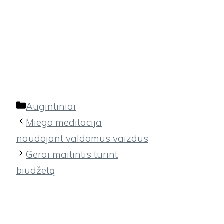
Kategorijos
Augintiniai
Miego meditacija
naudojant valdomus vaizdus
Gerai maitintis turint
biudžetą