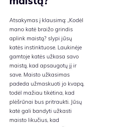
maistą?
Atsakymas į klausimą: „Kodėl
mano katė braižo grindis
aplink maistą? slypi jūsų
katės instinktuose. Laukinėje
gamtoje katės užkasa savo
maistą, kad apsaugotų jį ir
save. Maisto užkasimas
padeda užmaskuoti jo kvapą,
todėl mažiau tikėtina, kad
plėšrūnai bus pritraukti. Jūsų
katė gali bandyti užkasti
maisto likučius, kad