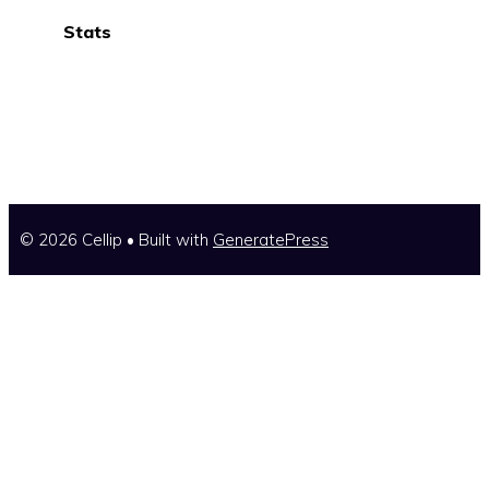
Stats
© 2026 Cellip
• Built with
GeneratePress