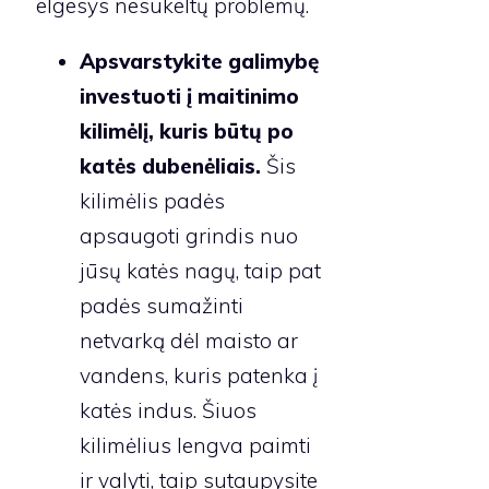
elgesys nesukeltų problemų.
Apsvarstykite galimybę
investuoti į maitinimo
kilimėlį, kuris būtų po
katės dubenėliais.
Šis
kilimėlis padės
apsaugoti grindis nuo
jūsų katės nagų, taip pat
padės sumažinti
netvarką dėl maisto ar
vandens, kuris patenka į
katės indus. Šiuos
kilimėlius lengva paimti
ir valyti, taip sutaupysite