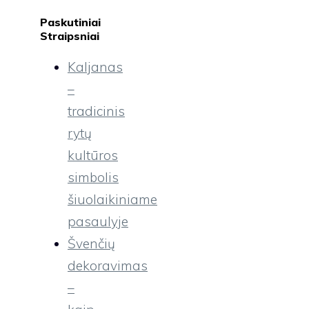
Paskutiniai
Straipsniai
Kaljanas
–
tradicinis
rytų
kultūros
simbolis
šiuolaikiniame
pasaulyje
Švenčių
dekoravimas
–