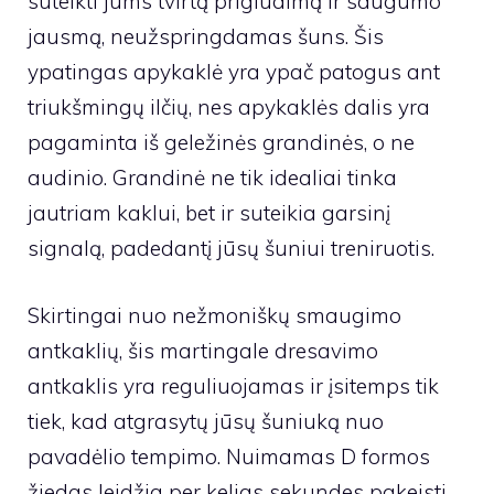
suteikti jums tvirtą prigludimą ir saugumo
jausmą, neužspringdamas šuns. Šis
ypatingas apykaklė yra ypač patogus ant
triukšmingų ilčių, nes apykaklės dalis yra
pagaminta iš geležinės grandinės, o ne
audinio. Grandinė ne tik idealiai tinka
jautriam kaklui, bet ir suteikia garsinį
signalą, padedantį jūsų šuniui treniruotis.
Skirtingai nuo nežmoniškų smaugimo
antkaklių, šis martingale dresavimo
antkaklis yra reguliuojamas ir įsitemps tik
tiek, kad atgrasytų jūsų šuniuką nuo
pavadėlio tempimo. Nuimamas D formos
žiedas leidžia per kelias sekundes pakeisti