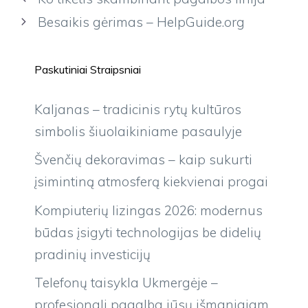
Besaikis gėrimas – HelpGuide.org
Paskutiniai Straipsniai
Kaljanas – tradicinis rytų kultūros
simbolis šiuolaikiniame pasaulyje
Švenčių dekoravimas – kaip sukurti
įsimintiną atmosferą kiekvienai progai
Kompiuterių lizingas 2026: modernus
būdas įsigyti technologijas be didelių
pradinių investicijų
Telefonų taisykla Ukmergėje –
profesionali pagalba jūsų išmaniajam