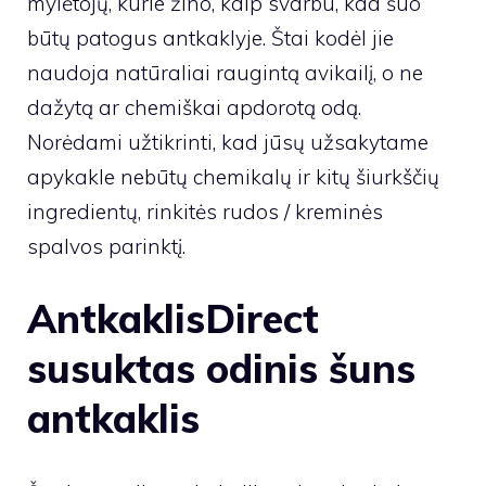
mylėtojų, kurie žino, kaip svarbu, kad šuo
būtų patogus antkaklyje. Štai kodėl jie
naudoja natūraliai raugintą avikailį, o ne
dažytą ar chemiškai apdorotą odą.
Norėdami užtikrinti, kad jūsų užsakytame
apykakle nebūtų chemikalų ir kitų šiurkščių
ingredientų, rinkitės rudos / kreminės
spalvos parinktį.
AntkaklisDirect
susuktas odinis šuns
antkaklis