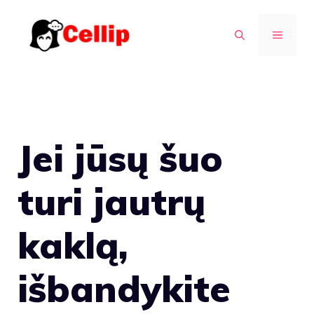
Pereiti
prie
MENIU
turinio
Jei jūsų šuo
turi jautrų
kaklą,
išbandykite