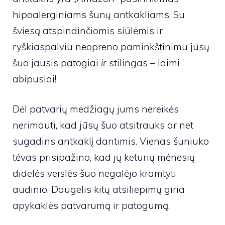
hipoalerginiams šunų antkakliams. Su
šviesą atspindinčiomis siūlėmis ir
ryškiaspalviu neopreno paminkštinimu jūsų
šuo jausis patogiai
ir
stilingas – laimi
abipusiai!
Dėl patvarių medžiagų jums nereikės
nerimauti, kad jūsų šuo atsitrauks ar net
sugadins antkaklį dantimis.
Vienas šuniuko
tėvas
prisipažino, kad jų keturių mėnesių
didelės veislės šuo negalėjo kramtyti
audinio. Daugelis kitų atsiliepimų giria
apykaklės patvarumą ir patogumą.