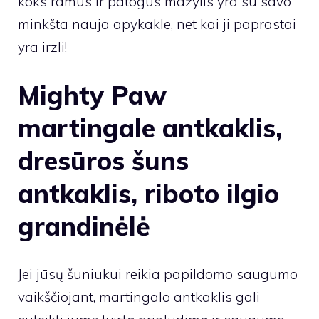
koks ramus ir patogus mažylis yra su savo
minkšta nauja apykakle, net kai ji paprastai
yra irzli!
Mighty Paw
martingale antkaklis,
dresūros šuns
antkaklis, riboto ilgio
grandinėlė
Jei jūsų šuniukui reikia papildomo saugumo
vaikščiojant, martingalo antkaklis gali