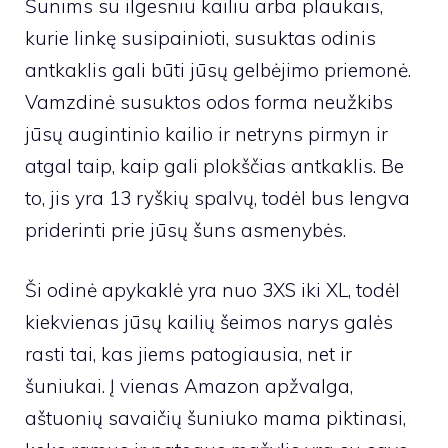
Šunims su ilgesniu kailiu arba plaukais,
kurie linkę susipainioti, susuktas odinis
antkaklis gali būti jūsų gelbėjimo priemonė.
Vamzdinė susuktos odos forma neužkibs
jūsų augintinio kailio ir netryns pirmyn ir
atgal taip, kaip gali plokščias antkaklis. Be
to, jis yra 13 ryškių spalvų, todėl bus lengva
priderinti prie jūsų šuns asmenybės.
Ši odinė apykaklė yra nuo 3XS iki XL, todėl
kiekvienas jūsų kailių šeimos narys galės
rasti tai, kas jiems patogiausia, net ir
šuniukai. Į
vienas
Amazon apžvalga
,
aštuonių savaičių šuniuko mama piktinasi,