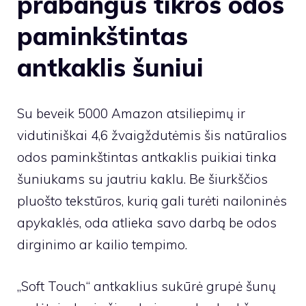
prabangus tikros odos
paminkštintas
antkaklis šuniui
Su beveik 5000 Amazon atsiliepimų ir
vidutiniškai 4,6 žvaigždutėmis šis natūralios
odos paminkštintas antkaklis puikiai tinka
šuniukams su jautriu kaklu. Be šiurkščios
pluošto tekstūros, kurią gali turėti nailoninės
apykaklės, oda atlieka savo darbą be odos
dirginimo ar kailio tempimo.
„Soft Touch“ antkaklius sukūrė grupė šunų