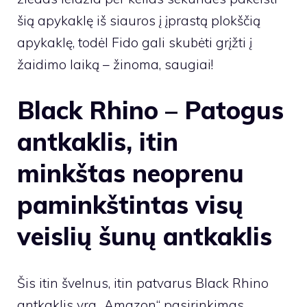
šią apykaklę iš siauros į įprastą plokščią
apykaklę, todėl Fido gali skubėti grįžti į
žaidimo laiką – žinoma, saugiai!
Black Rhino – Patogus
antkaklis, itin
minkštas neoprenu
paminkštintas visų
veislių šunų antkaklis
Šis itin švelnus, itin patvarus Black Rhino
antkaklis yra „Amazon“ pasirinkimas