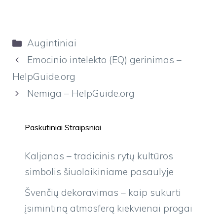
Kategorijos
Augintiniai
Emocinio intelekto (EQ) gerinimas –
HelpGuide.org
Nemiga – HelpGuide.org
Paskutiniai Straipsniai
Kaljanas – tradicinis rytų kultūros
simbolis šiuolaikiniame pasaulyje
Švenčių dekoravimas – kaip sukurti
įsimintiną atmosferą kiekvienai progai