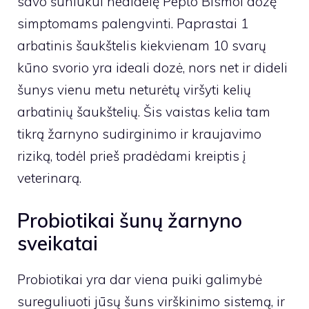
savo šuniukui nedidelę Pepto Bismol dozę
simptomams palengvinti. Paprastai 1
arbatinis šaukštelis kiekvienam 10 svarų
kūno svorio yra ideali dozė, nors net ir dideli
šunys vienu metu neturėtų viršyti kelių
arbatinių šaukštelių. Šis vaistas kelia tam
tikrą žarnyno sudirginimo ir kraujavimo
riziką, todėl prieš pradėdami kreiptis į
veterinarą.
Probiotikai šunų žarnyno
sveikatai
Probiotikai yra dar viena puiki galimybė
sureguliuoti jūsų šuns virškinimo sistemą, ir