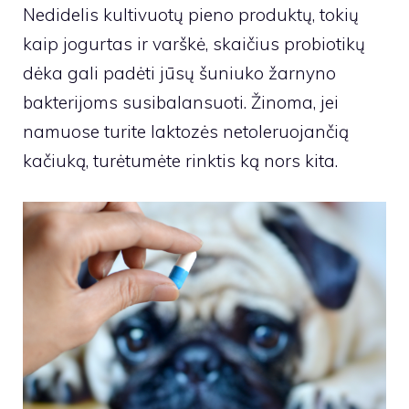
Nedidelis kultivuotų pieno produktų, tokių
kaip jogurtas ir varškė, skaičius probiotikų
dėka gali padėti jūsų šuniuko žarnyno
bakterijoms susibalansuoti. Žinoma, jei
namuose turite laktozės netoleruojančią
kačiuką, turėtumėte rinktis ką nors kita.