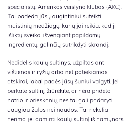
specialistų.
Amerikos veislyno klubas
(AKC).
Tai padeda jūsų augintiniui suteikti
maistinių medžiagų, kurių jai reikia, kad ji
išliktų sveika, išvengiant papildomų
ingredientų, galinčių sutrikdyti skrandį.
Nedidelis kaulų sultinys, užpiltas ant
vištienos ir ryžių arba net patiekiamas
atskirai, labai padės jūsų šuniui valgyti. Jei
perkate sultinį, žiūrėkite, ar nėra pridėto
natrio ir prieskonių, nes tai gali padaryti
daugiau žalos nei naudos. Tai nekelia
nerimo, jei
gaminti kaulų sultinį iš namų
nors.