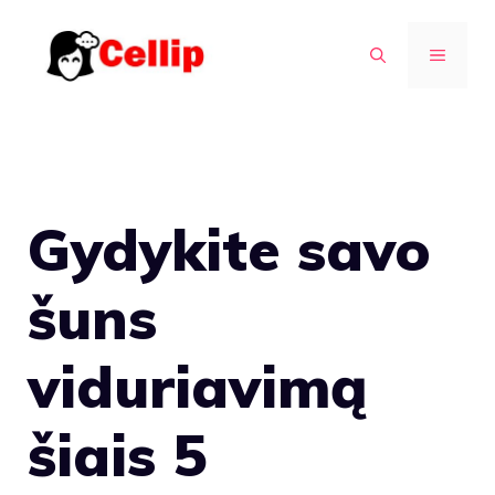
Pereiti
prie
MENIU
turinio
Gydykite savo
šuns
viduriavimą
šiais 5