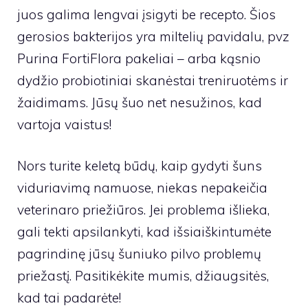
juos galima lengvai įsigyti be recepto. Šios
gerosios bakterijos yra miltelių pavidalu, pvz
Purina FortiFlora pakeliai
– arba
kąsnio
dydžio probiotiniai skanėstai
treniruotėms ir
žaidimams. Jūsų šuo net nesužinos, kad
vartoja vaistus!
Nors turite keletą būdų, kaip gydyti šuns
viduriavimą namuose, niekas nepakeičia
veterinaro priežiūros. Jei problema išlieka,
gali tekti apsilankyti, kad išsiaiškintumėte
pagrindinę jūsų šuniuko pilvo problemų
priežastį. Pasitikėkite mumis, džiaugsitės,
kad tai padarėte!