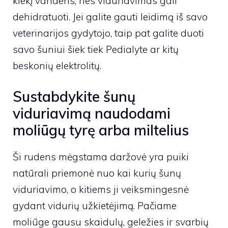
kiekį vandens, nes viduriavimas gali
dehidratuoti. Jei galite gauti leidimą iš savo
veterinarijos gydytojo, taip pat galite duoti
savo šuniui šiek tiek Pedialyte ar kitų
beskonių elektrolitų.
Sustabdykite šunų
viduriavimą naudodami
moliūgų tyrę arba miltelius
Ši rudens mėgstama daržovė yra puiki
natūrali priemonė nuo kai kurių šunų
viduriavimo, o kitiems ji veiksmingesnė
gydant vidurių užkietėjimą. Pačiame
moliūge gausu skaidulų, geležies ir svarbių