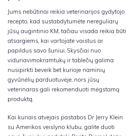
Jums nebūtinai reikia veterinarijos gydytojo
recepto, kad sustabdytumėte nereguliarų
jūsų augintinio KM, tačiau visada reikia būti
atsargiems, kai vartojate vaistus ar
papildus savo šuniui.
Skysčiai nuo
viduriavimo
kramtukų ir tablečių galima
nusipirkti beveik bet kurioje naminių
gyvūnėlių parduotuvėje, nors jūsų
veterinaras gali rekomenduoti mėgstamą
produktą.
Kai kuriais atvejais pastabos
Dr Jerry Klein
su Amerikos veislyno klubu
, galite duoti