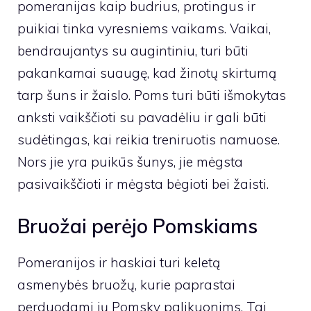
pomeranijas kaip budrius, protingus ir
puikiai tinka vyresniems vaikams. Vaikai,
bendraujantys su augintiniu, turi būti
pakankamai suaugę, kad žinotų skirtumą
tarp šuns ir žaislo. Poms turi būti išmokytas
anksti vaikščioti su pavadėliu ir gali būti
sudėtingas, kai reikia treniruotis namuose.
Nors jie yra puikūs šunys, jie mėgsta
pasivaikščioti ir mėgsta bėgioti bei žaisti.
Bruožai perėjo Pomskiams
Pomeranijos ir haskiai turi keletą
asmenybės bruožų, kurie paprastai
perduodami jų Pomsky palikuonims. Tai