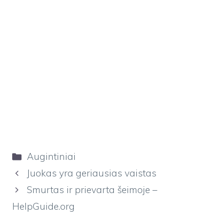
Kategorijos
Augintiniai
Juokas yra geriausias vaistas
Smurtas ir prievarta šeimoje –
HelpGuide.org