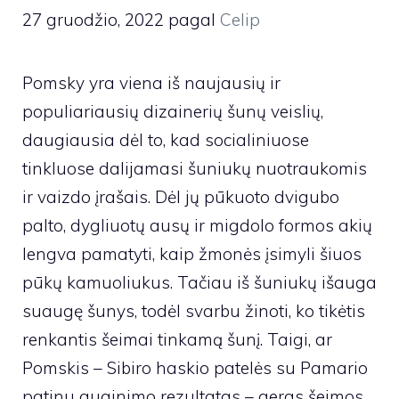
27 gruodžio, 2022
pagal
Celip
Pomsky yra viena iš naujausių ir
populiariausių dizainerių šunų veislių,
daugiausia dėl to, kad socialiniuose
tinkluose dalijamasi šuniukų nuotraukomis
ir vaizdo įrašais. Dėl jų pūkuoto dvigubo
palto, dygliuotų ausų ir migdolo formos akių
lengva pamatyti, kaip žmonės įsimyli šiuos
pūkų kamuoliukus. Tačiau iš šuniukų išauga
suaugę šunys, todėl svarbu žinoti, ko tikėtis
renkantis šeimai tinkamą šunį. Taigi, ar
Pomskis – Sibiro haskio patelės su Pamario
patinu auginimo rezultatas – geras šeimos