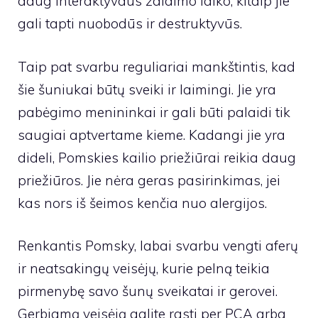
daug interaktyvaus žaidimo laiko, kitaip jie
gali tapti nuobodūs ir destruktyvūs.
Taip pat svarbu reguliariai mankštintis, kad
šie šuniukai būtų sveiki ir laimingi. Jie yra
pabėgimo menininkai ir gali būti palaidi tik
saugiai aptvertame kieme. Kadangi jie yra
dideli, Pomskies kailio priežiūrai reikia daug
priežiūros. Jie nėra geras pasirinkimas, jei
kas nors iš šeimos kenčia nuo alergijos.
Renkantis Pomsky, labai svarbu vengti aferų
ir neatsakingų veisėjų, kurie pelną teikia
pirmenybę savo šunų sveikatai ir gerovei.
Gerbiamą veisėją galite rasti per PCA arba