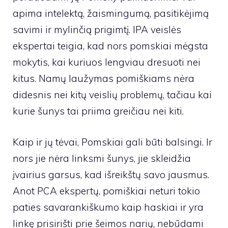
apima intelektą, žaismingumą, pasitikėjimą
savimi ir mylinčią prigimtį. IPA veislės
ekspertai teigia, kad nors pomskiai mėgsta
mokytis, kai kuriuos lengviau dresuoti nei
kitus. Namų laužymas pomiškiams nėra
didesnis nei kitų veislių problemų, tačiau kai
kurie šunys tai priima greičiau nei kiti.
Kaip ir jų tėvai, Pomskiai gali būti balsingi. Ir
nors jie nėra linksmi šunys, jie skleidžia
įvairius garsus, kad išreikštų savo jausmus.
Anot PCA ekspertų, pomiškiai neturi tokio
paties savarankiškumo kaip haskiai ir yra
linkę prisirišti prie šeimos narių, nebūdami