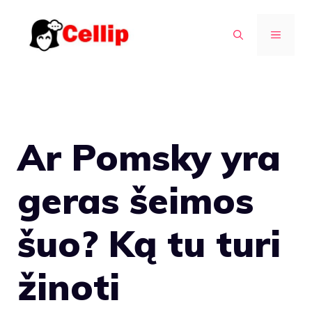
Pereiti
prie
MENIU
turinio
Ar Pomsky yra
geras šeimos
šuo? Ką tu turi
žinoti