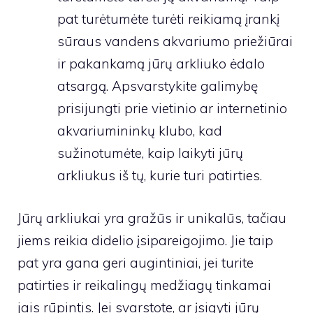
pat turėtumėte turėti reikiamą įrankį
sūraus vandens akvariumo priežiūrai
ir pakankamą jūrų arkliuko ėdalo
atsargą. Apsvarstykite galimybę
prisijungti prie vietinio ar internetinio
akvariumininkų klubo, kad
sužinotumėte, kaip laikyti jūrų
arkliukus iš tų, kurie turi patirties.
Jūrų arkliukai yra gražūs ir unikalūs, tačiau
jiems reikia didelio įsipareigojimo. Jie taip
pat yra gana geri augintiniai, jei turite
patirties ir reikalingų medžiagų tinkamai
jais rūpintis. Jei svarstote, ar įsigyti jūrų