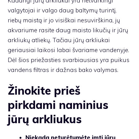
Kadangi jūrų arkliukai yra netvarkingi
valgytojai ir valgo daug baltymų turintį,
riebų maistą ir jo visiškai nesuvirškina, jų
akvariume rasite daug maisto likučių ir jūrų
arkliukų atliekų. Tačiau jūrų arkliukai
geriausiai laikosi labai švariame vandenyje.
Dėl šios priežasties svarbiausias yra puikus
vandens filtras ir dažnas bako valymas.
Žinokite prieš
pirkdami naminius
jūrų arkliukus
Niekada neturėtumėte imti jūrų