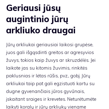
Geriausi jūsų
augintinio jūrų
arkliuko draugai
Jūrų arkliukai geriausiai laikosi grupėse,
juos gali išgąsdinti greitos ar agresyvios
žuvys, tokios kaip žuvys ar skruzdėlės. Jei
laikote jas su kitomis žuvimis, rinkitės
paklusnias ir lėtas rūšis, pvz., gobį. Jūrų
arkliukai taip pat gali egzistuoti kartu su
dugne gyvenančiais jūros gyvūnais,
įskaitant sraiges ir krevetes. Neturėtumėte
laikyti koralų ir jūrų arkliukų viename