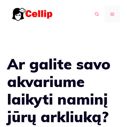
Pereiti
prie
MENIU
turinio
Ar galite savo
akvariume
laikyti naminį
jūrų arkliuką?