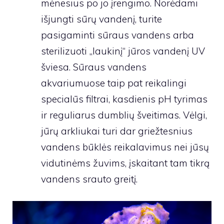
mėnesius po jo įrengimo. Norėdami
išjungti sūrų vandenį, turite
pasigaminti sūraus vandens arba
sterilizuoti „laukinį“ jūros vandenį UV
šviesa. Sūraus vandens
akvariumuose taip pat reikalingi
specialūs filtrai, kasdienis pH tyrimas
ir reguliarus dumblių šveitimas. Vėlgi,
jūrų arkliukai turi dar griežtesnius
vandens būklės reikalavimus nei jūsų
vidutinėms žuvims, įskaitant tam tikrą
vandens srauto greitį.