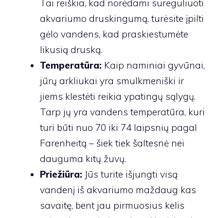
Tai reiškia, kad norėdami sureguliuoti
akvariumo druskingumą, turėsite įpilti
gėlo vandens, kad praskiestumėte
likusią druską.
Temperatūra:
Kaip naminiai gyvūnai,
jūrų arkliukai yra smulkmeniški ir
jiems klestėti reikia ypatingų sąlygų.
Tarp jų yra vandens temperatūra, kuri
turi būti nuo 70 iki 74 laipsnių pagal
Farenheitą – šiek tiek šaltesnė nei
dauguma kitų žuvų.
Priežiūra:
Jūs turite išjungti visą
vandenį iš akvariumo maždaug kas
savaitę, bent jau pirmuosius kelis