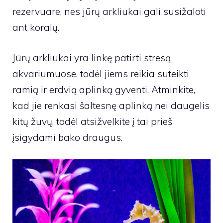
rezervuare, nes jūrų arkliukai gali susižaloti
ant koralų.
Jūrų arkliukai yra linkę patirti stresą
akvariumuose, todėl jiems reikia suteikti
ramią ir erdvią aplinką gyventi. Atminkite,
kad jie renkasi šaltesnę aplinką nei daugelis
kitų žuvų, todėl atsižvelkite į tai prieš
įsigydami bako draugus.