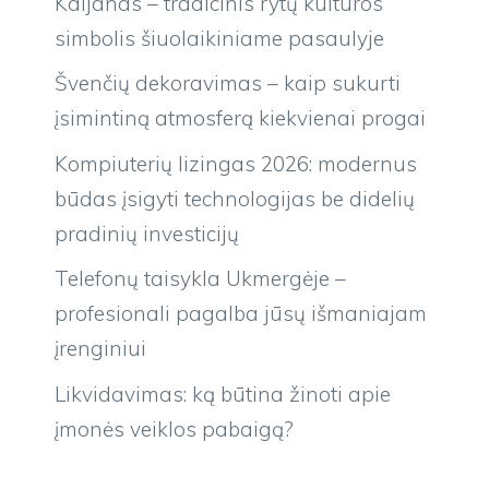
Kaljanas – tradicinis rytų kultūros
simbolis šiuolaikiniame pasaulyje
Švenčių dekoravimas – kaip sukurti
įsimintiną atmosferą kiekvienai progai
Kompiuterių lizingas 2026: modernus
būdas įsigyti technologijas be didelių
pradinių investicijų
Telefonų taisykla Ukmergėje –
profesionali pagalba jūsų išmaniajam
įrenginiui
Likvidavimas: ką būtina žinoti apie
įmonės veiklos pabaigą?