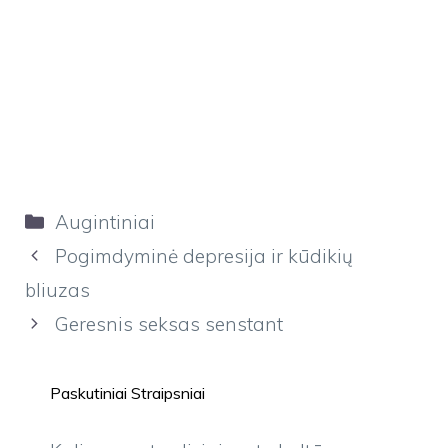
Kategorijos
Augintiniai
Pogimdyminė depresija ir kūdikių
bliuzas
Geresnis seksas senstant
Paskutiniai Straipsniai