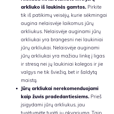
arkliuko iš laukinės gamtos.
Pirkite
tik iš patikimų veisėjų, kurie sėkmingai
augina nelaisvėje laikomus jūrų
arkliukus. Nelaisvėje auginami jūrų
arkliukai yra brangesni nei laukiniai
jūrų arkliukai. Nelaisvėje auginami
jūrų arkliukai yra mažiau linkę į ligas
ir stresą nei jų laukiniai kolegos ir jie
valgys ne tik šviežią, bet ir šaldytą
maistą.
Jūrų arkliukai nerekomenduojami
kaip žuvis pradedantiesiems.
Prieš
įsigydami jūrų arkliukus, jau
turėtumėte turėti jų akvariumą. Taip