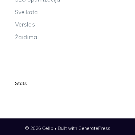
Sveikata
Verslas
Žaidimai
Stats
© 2026 Cellip
• Built with
GeneratePress