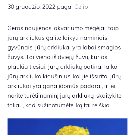
30 gruodžio, 2022
pagal
Celip
Geros naujienos, akvariumo mėgėjai: taip,
jūrų arkliukus galite laikyti naminiais
gyvūnais. Jūrų arkliukai yra labai smagios
žuvys. Tai viena iš dviejų žuvų, kurios
plaukia tiesiai. Jūrų arkliukų patinai laiko
jūrų arkliuko kiaušinius, kol jie išsirita. Jūrų
arkliukai yra gana įdomūs padarai, ir jei
norite turėti naminį jūrų arkliuką, skaitykite
toliau, kad sužinotumėte, ką tai reiškia.