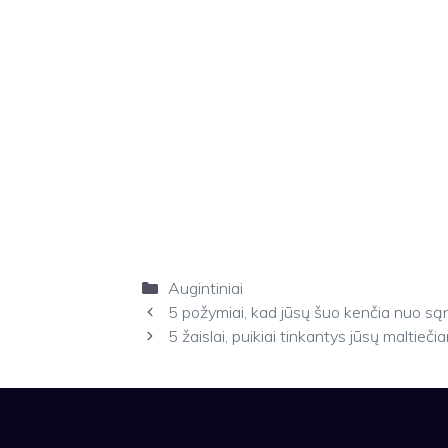
Kategorijos
Augintiniai
5 požymiai, kad jūsų šuo kenčia nuo s
5 žaislai, puikiai tinkantys jūsų maltie