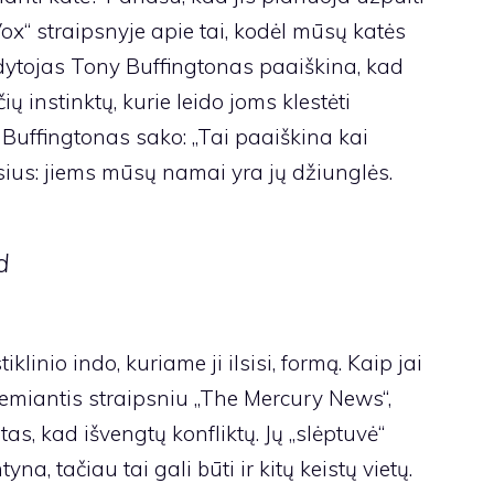
„Vox“ straipsnyje apie tai, kodėl mūsų katės
gydytojas Tony Buffingtonas paaiškina, kad
ų instinktų, kurie leido joms klestėti
 Buffingtonas sako: „Tai paaiškina kai
esius: jiems mūsų namai yra jų džiunglės.
d
klinio indo, kuriame ji ilsisi, formą. Kaip jai
Remiantis straipsniu „The Mercury News“,
tas, kad išvengtų konfliktų. Jų „slėptuvė“
na, tačiau tai gali būti ir kitų keistų vietų.