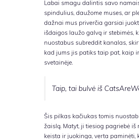
Labai smagu dalintis savo namais
spindulius, daužome muses, ar ple
dažnai mus priverčia garsiai juoktis
išdaigos laužo galvą ir stebimės,
nuostabus subreddit kanalas, skir
kad jums jis patiks taip pat, kaip 
svetainėje.
Taip, tai bulvė iš CatsAreW
Šis pilkas kačiukas tomis nuostab
žaislą. Matyt, ji tiesiog pagriebė iš
keista ir juokinga, verta paminėti,