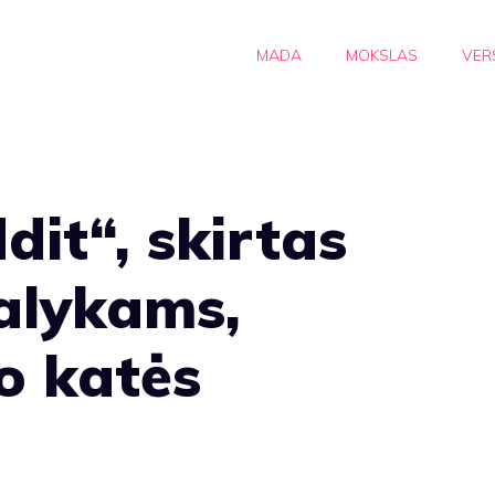
MADA
MOKSLAS
VER
dit“, skirtas
alykams,
o katės