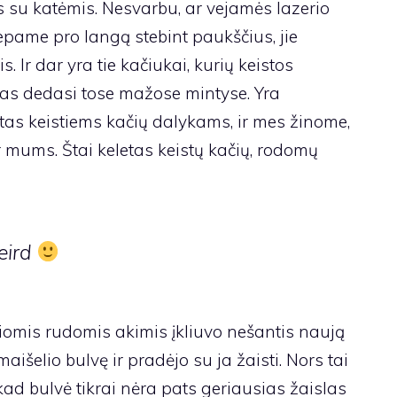
 su katėmis. Nesvarbu, ar vejamės lazerio
pame pro langą stebint paukščius, jie
. Ir dar yra tie kačiukai, kurių keistos
 kas dedasi tose mažose mintyse. Yra
tas keistiems kačių dalykams, ir mes žinome,
ir mums. Štai keletas keistų kačių, rodomų
eird
iomis rudomis akimis įkliuvo nešantis naują
 maišelio bulvę ir pradėjo su ja žaisti. Nors tai
 kad bulvė tikrai nėra pats geriausias žaislas