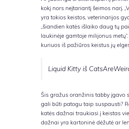
kokį nors neįtariantį šeimos narį. 
yra tokios keistos, veterinarijos 
„šiandien katės išlaiko daug tų pači
laukinėje gamtoje milijonus metų“.
kuriuos iš pažiūros keistus jų elg
Liquid Kitty iš CatsAreWeir
Šis gražus oranžinis tabby įgavo sti
gali būti patogu taip suspausti? 
katės dažnai traukiasi į keistas vie
dažnai yra kartoninė dėžutė ar lenty