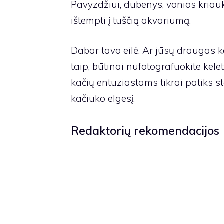
Pavyzdžiui, dubenys, vonios kriauk
ištempti į tuščią akvariumą.
Dabar tavo eilė. Ar jūsų draugas ka
taip, būtinai nufotografuokite kele
kačių entuziastams tikrai patiks s
kačiuko elgesį.
Redaktorių rekomendacijos