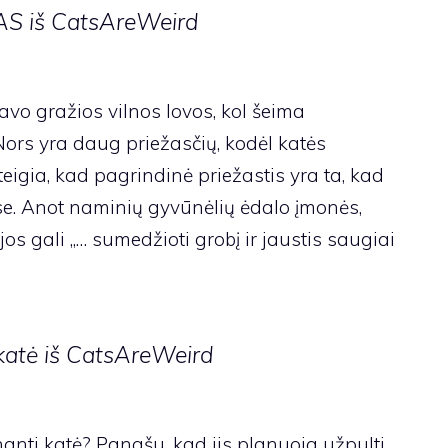
AS iš CatsAreWeird
o gražios vilnos lovos, kol šeima
Nors yra daug priežasčių, kodėl katės
eigia, kad pagrindinė priežastis yra ta, kad
se. Anot naminių gyvūnėlių ėdalo įmonės,
jos gali „… sumedžioti grobį ir jaustis saugiai
 katė iš CatsAreWeird
anti katė? Panašu, kad jis planuoja užpulti