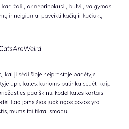
, kad žalių ar neprinokusių bulvių valgymas
imų ir neigiamai paveikti kačių ir kačiukų
š CatsAreWeird
kai ji sėdi šioje neįprastoje padėtyje.
tyje apie kates, kurioms patinka sėdėti kaip
iežasties paaiškinti, kodėl katės kartais
todėl, kad joms šios juokingos pozos yra
stis, mums tai tikrai smagu.