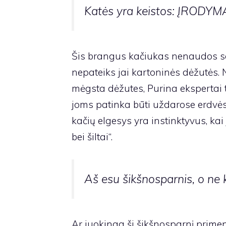
Katės yra keistos: ĮRODYM
Šis brangus kačiukas nenaudos sav
nepateiks jai kartoninės dėžutės. 
mėgsta dėžutes, Purina ekspertai t
joms patinka būti uždarose erdvė
kačių elgesys yra instinktyvus, kai 
bei šiltai“.
Aš esu šikšnosparnis, o ne
Ar juokinga ši šikšnosparnį primen