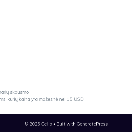
ąnarių skausmo
čiams, kurių kaina yra mažesnė nei 15 USD
© 2026 Cellip
• Built with
GeneratePress