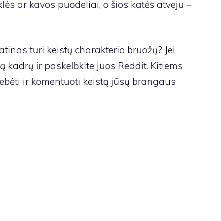
lės ar kavos puodeliai, o šios katės atveju –
tinas turi keistų charakterio bruožų? Jei
tą kadrų ir paskelbkite juos Reddit. Kitiems
tebėti ir komentuoti keistą jūsų brangaus