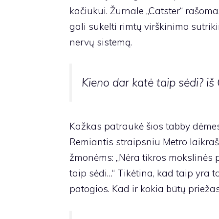
kačiukui. Žurnale „Catster“ rašoma
gali sukelti rimtų virškinimo sutrik
nervų sistemą.
Kieno dar katė taip sėdi? i
Kažkas patraukė šios tabby dėmesį, 
Remiantis straipsniu Metro laikraš
žmonėms: „Nėra tikros mokslinės pr
taip sėdi…“ Tikėtina, kad taip yra 
patogios. Kad ir kokia būtų prieža