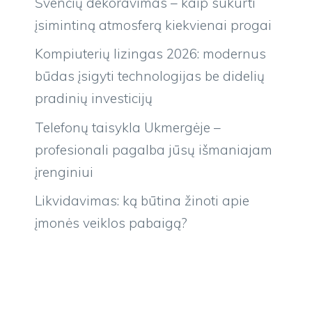
Švenčių dekoravimas – kaip sukurti
įsimintiną atmosferą kiekvienai progai
Kompiuterių lizingas 2026: modernus
būdas įsigyti technologijas be didelių
pradinių investicijų
Telefonų taisykla Ukmergėje –
profesionali pagalba jūsų išmaniajam
įrenginiui
Likvidavimas: ką būtina žinoti apie
įmonės veiklos pabaigą?