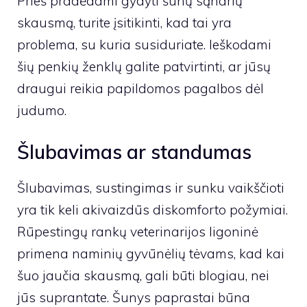
Prieš pradėdami gydyti šunų sąnarių
skausmą, turite įsitikinti, kad tai yra
problema, su kuria susiduriate. Ieškodami
šių penkių ženklų galite patvirtinti, ar jūsų
draugui reikia papildomos pagalbos dėl
judumo.
Šlubavimas ar standumas
Šlubavimas, sustingimas ir sunku vaikščioti
yra tik keli akivaizdūs diskomforto požymiai.
Rūpestingų rankų veterinarijos ligoninė
primena naminių gyvūnėlių tėvams, kad kai
šuo jaučia skausmą, gali būti blogiau, nei
jūs suprantate. Šunys paprastai būna