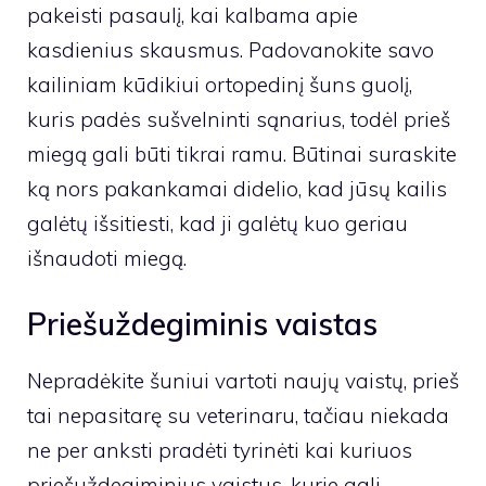
pakeisti pasaulį, kai kalbama apie
kasdienius skausmus. Padovanokite savo
kailiniam kūdikiui ortopedinį šuns guolį,
kuris padės sušvelninti sąnarius, todėl prieš
miegą gali būti tikrai ramu. Būtinai suraskite
ką nors pakankamai didelio, kad jūsų kailis
galėtų išsitiesti, kad ji galėtų kuo geriau
išnaudoti miegą.
Priešuždegiminis vaistas
Nepradėkite šuniui vartoti naujų vaistų, prieš
tai nepasitarę su veterinaru, tačiau niekada
ne per anksti pradėti tyrinėti kai kuriuos
priešuždegiminius vaistus, kurie gali