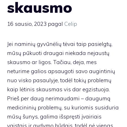
skausmo
16 sausio, 2023
pagal
Celip
Jei naminių gyvūnėlių tėvai taip pasielgtų,
mūsų pūkuoti draugai niekada nejaustų
skausmo ar ligos. Tačiau, deja, mes
neturime galios apsaugoti savo augintinių
nuo visko pasaulyje, todėl tokių problemų
kaip lėtinis skausmas vis dar egzistuoja.
Prieš per daug nerimaudami – daugumą
medicininių problemų, su kuriomis susiduria
mūsų šunys, galima išspręsti įvairiais
vaistais ir gydymo būdais, todėl nė vienas