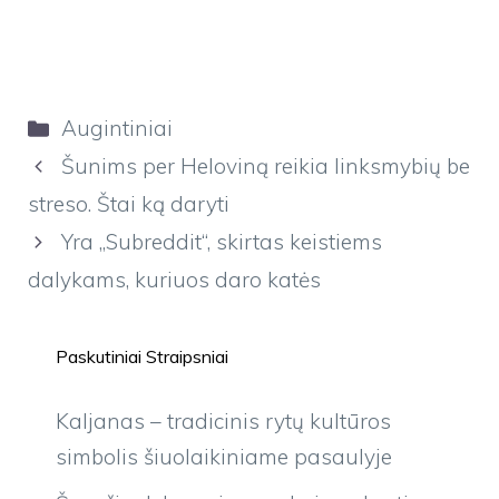
Kategorijos
Augintiniai
Šunims per Heloviną reikia linksmybių be
streso. Štai ką daryti
Yra „Subreddit“, skirtas keistiems
dalykams, kuriuos daro katės
Paskutiniai Straipsniai
Kaljanas – tradicinis rytų kultūros
simbolis šiuolaikiniame pasaulyje