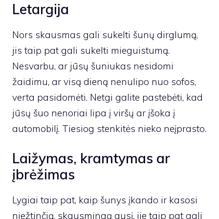
Letargija
Nors skausmas gali sukelti šunų dirglumą,
jis taip pat gali sukelti mieguistumą.
Nesvarbu, ar jūsų šuniukas nesidomi
žaidimu, ar visą dieną nenulipo nuo sofos,
verta pasidomėti. Netgi galite pastebėti, kad
jūsų šuo nenoriai lipa į viršų ar įšoka į
automobilį. Tiesiog stenkitės nieko neįprasto.
Laižymas, kramtymas ar
įbrėžimas
Lygiai taip pat, kaip šunys įkando ir kasosi
niežtinčią, skausmingą ausį, jie taip pat gali