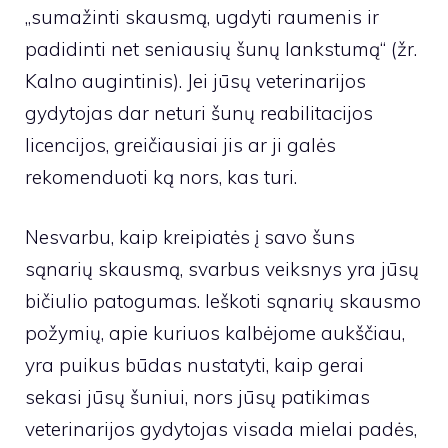
„sumažinti skausmą, ugdyti raumenis ir
padidinti net seniausių šunų lankstumą“ (žr.
Kalno augintinis
). Jei jūsų veterinarijos
gydytojas dar neturi šunų reabilitacijos
licencijos, greičiausiai jis ar ji galės
rekomenduoti ką nors, kas turi.
Nesvarbu, kaip kreipiatės į savo šuns
sąnarių skausmą, svarbus veiksnys yra jūsų
bičiulio patogumas. Ieškoti sąnarių skausmo
požymių, apie kuriuos kalbėjome aukščiau,
yra puikus būdas nustatyti, kaip gerai
sekasi jūsų šuniui, nors jūsų patikimas
veterinarijos gydytojas visada mielai padės,