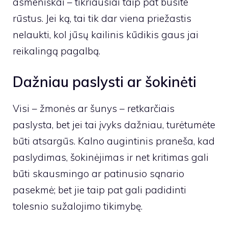
asmeniškai – tikriausiai taip pat būsite
rūstus. Jei ką, tai tik dar viena priežastis
nelaukti, kol jūsų kailinis kūdikis gaus jai
reikalingą pagalbą.
Dažniau paslysti ar šokinėti
Visi – žmonės ar šunys – retkarčiais
paslysta, bet jei tai įvyks dažniau, turėtumėte
būti atsargūs.
Kalno augintinis
praneša, kad
paslydimas, šokinėjimas ir net kritimas gali
būti skausmingo ar patinusio sąnario
pasekmė; bet jie taip pat gali padidinti
tolesnio sužalojimo tikimybę.