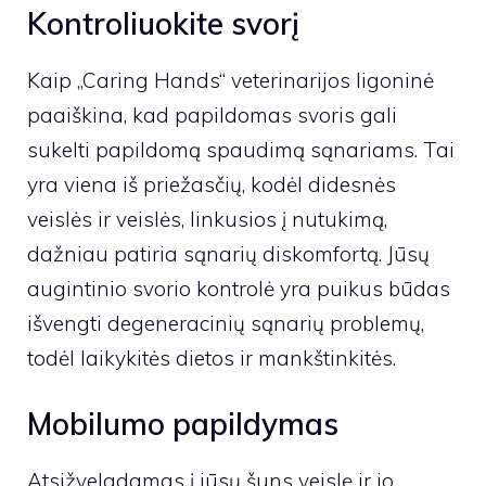
Kontroliuokite svorį
Kaip
„Caring Hands“ veterinarijos ligoninė
paaiškina, kad papildomas svoris gali
sukelti papildomą spaudimą sąnariams. Tai
yra viena iš priežasčių, kodėl didesnės
veislės ir veislės, linkusios į nutukimą,
dažniau patiria sąnarių diskomfortą. Jūsų
augintinio svorio kontrolė yra puikus būdas
išvengti degeneracinių sąnarių problemų,
todėl laikykitės dietos ir mankštinkitės.
Mobilumo papildymas
Atsižvelgdamas į jūsų šuns veislę ir jo