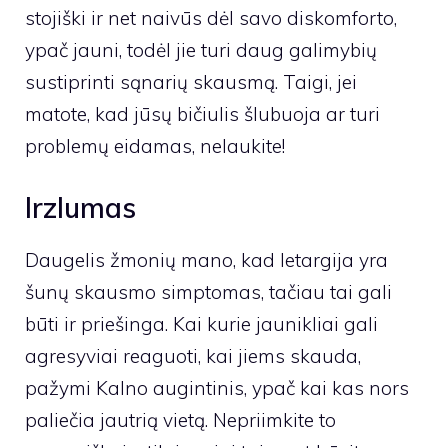
stojiški ir net naivūs dėl savo diskomforto,
ypač jauni, todėl jie turi daug galimybių
sustiprinti sąnarių skausmą. Taigi, jei
matote, kad jūsų bičiulis šlubuoja ar turi
problemų eidamas, nelaukite!
Irzlumas
Daugelis žmonių mano, kad letargija yra
šunų skausmo simptomas, tačiau tai gali
būti ir priešinga. Kai kurie jaunikliai gali
agresyviai reaguoti, kai jiems skauda, ​​
pažymi
Kalno augintinis
, ypač kai kas nors
paliečia jautrią vietą. Nepriimkite to