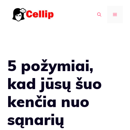
Pereiti
prie
MENIU
turinio
5 požymiai,
kad jūsų šuo
kenčia nuo
sąnarių