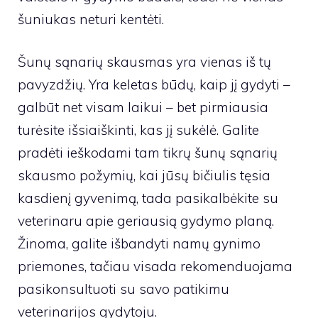
šuniukas neturi kentėti.
Šunų sąnarių skausmas yra vienas iš tų
pavyzdžių. Yra keletas būdų, kaip jį gydyti –
galbūt net visam laikui – bet pirmiausia
turėsite išsiaiškinti, kas jį sukėlė. Galite
pradėti ieškodami tam tikrų šunų sąnarių
skausmo požymių, kai jūsų bičiulis tęsia
kasdienį gyvenimą, tada pasikalbėkite su
veterinaru apie geriausią gydymo planą.
Žinoma, galite išbandyti namų gynimo
priemones, tačiau visada rekomenduojama
pasikonsultuoti su savo patikimu
veterinarijos gydytoju.