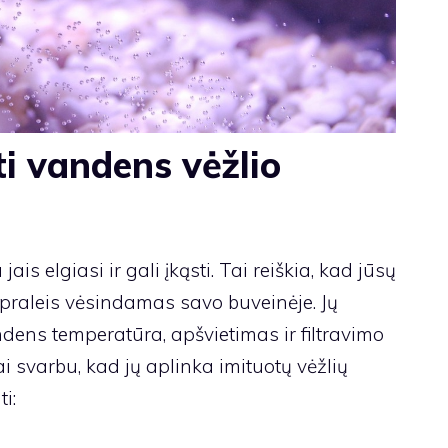
i vandens vėžlio
is elgiasi ir gali įkąsti. Tai reiškia, kad jūsų
į praleis vėsindamas savo buveinėje. Jų
ndens temperatūra, apšvietimas ir filtravimo
ai svarbu, kad jų aplinka imituotų vėžlių
i: