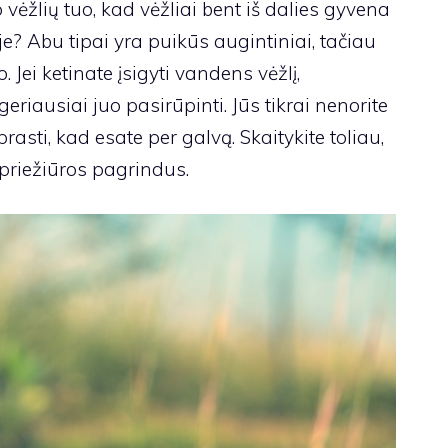
o vėžlių tuo, kad vėžliai bent iš dalies gyvena
je? Abu tipai yra puikūs augintiniai, tačiau
. Jei ketinate įsigyti vandens vėžlį,
eriausiai juo pasirūpinti. Jūs tikrai nenorite
rasti, kad esate per galvą. Skaitykite toliau,
priežiūros pagrindus.