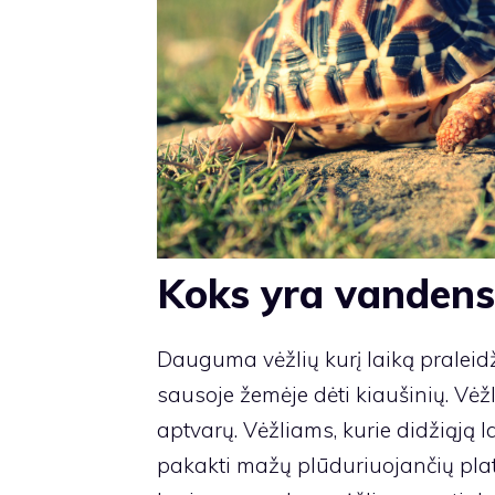
Koks yra vandens
Dauguma vėžlių kurį laiką praleidž
sausoje žemėje dėti kiaušinių. Vėžl
aptvarų. Vėžliams, kurie didžiąją l
pakakti mažų plūduriuojančių platfo