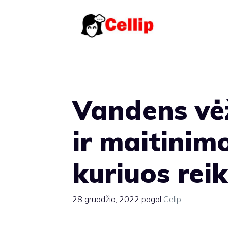
Pereiti
prie
turinio
Vandens vėž
ir maitinim
kuriuos reik
28 gruodžio, 2022
pagal
Celip