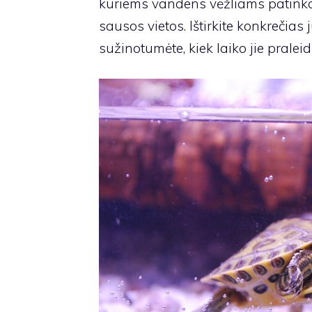
kuriems vandens vėžliams patinka 
sausos vietos. Ištirkite konkrečia
sužinotumėte, kiek laiko jie pralei