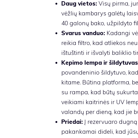
Daug vietos:
Visų pirma, j
vėžlių kambarys galėtų laisv
40 galonų bako, užpildyto fi
Svarus vanduo:
Kadangi vėžl
reikia filtro, kad atliekos ne
ištuštinti ir išvalyti baliklio
Kepimo lempa ir šildytuva
povandeninio šildytuvo, ka
kitame. Būtina platforma, be
su rampa, kad būtų sukurta se
veikiami kaitrinės ir UV lem
valandų per dieną, kad jie b
Priedai:
Į rezervuaro dugną g
pakankamai dideli, kad jūsų