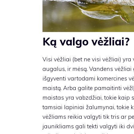
Ką valgo vėžliai?
Visi vėžliai (bet ne visi vėžliai) yra 
augalus, ir mėsą. Vandens vėžliai ga
išgyventi vartodami komercines vėž
maistą. Arba galite pamaitinti vėž
maistas yra vabzdžiai, tokie kaip svi
tamsiai lapiniai žalumynai, tokie 
vėžliams reikia valgyti tik tris ar 
jaunikliams gali tekti valgyti iki d