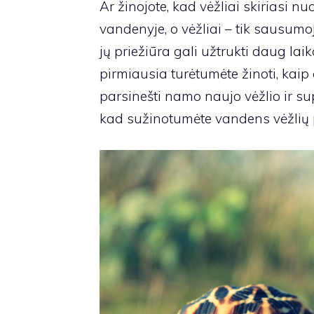
Ar žinojote, kad vėžliai skiriasi nu
vandenyje, o vėžliai – tik sausumo
jų priežiūra gali užtrukti daug laiko
pirmiausia turėtumėte žinoti, kaip g
parsinešti namo naujo vėžlio ir sup
kad sužinotumėte vandens vėžlių 