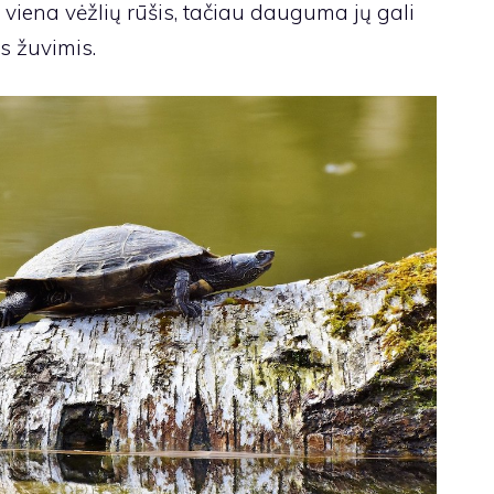
k viena vėžlių rūšis, tačiau dauguma jų gali
s žuvimis.