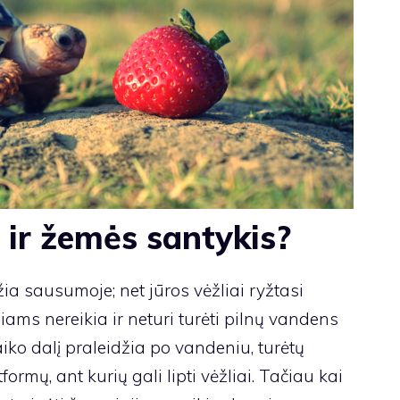
 ir žemės santykis?
ia sausumoje; net jūros vėžliai ryžtasi
iams nereikia ir neturi turėti pilnų vandens
aiko dalį praleidžia po vandeniu, turėtų
rmų, ant kurių gali lipti vėžliai. Tačiau kai