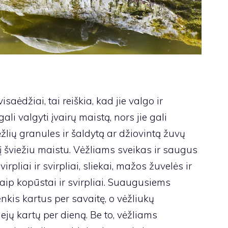
visaėdžiai, tai reiškia, kad jie valgo ir
li valgyti įvairų maistą, nors jie gali
lių granules ir šaldytą ar džiovintą žuvų
lį šviežiu maistu. Vėžliams sveikas ir saugus
rpliai ir svirpliai, sliekai, mažos žuvelės ir
kaip kopūstai ir svirpliai. Suaugusiems
penkis kartus per savaitę, o vėžliukų
viejų kartų per dieną. Be to, vėžliams