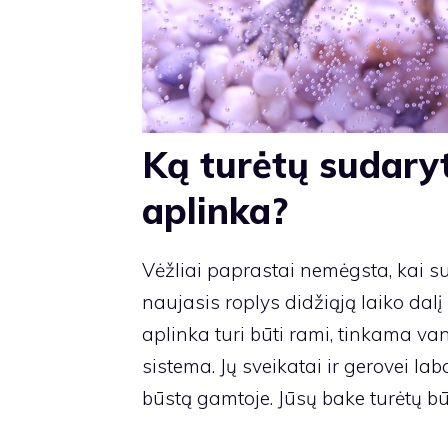
Ką turėtų sudaryt
aplinka?
Vėžliai paprastai nemėgsta, kai su ja
naujasis roplys didžiąją laiko dal
aplinka turi būti rami, tinkama va
sistema. Jų sveikatai ir gerovei lab
būstą gamtoje. Jūsų bake turėtų būt