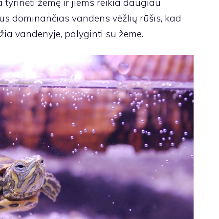
tyrinėti žemę ir jiems reikia daugiau
s jus dominančias vandens vėžlių rūšis, kad
džia vandenyje, palyginti su žeme.