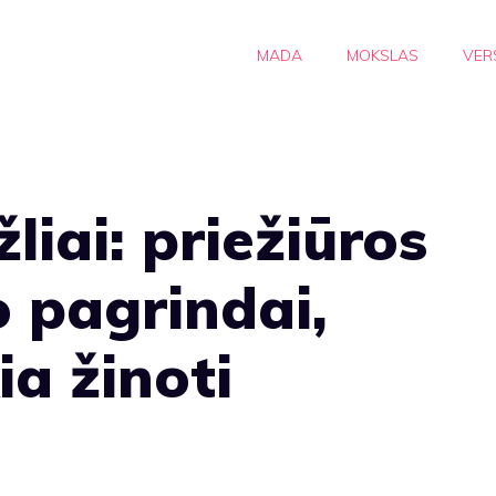
MADA
MOKSLAS
VER
liai: priežiūros
o pagrindai,
ia žinoti