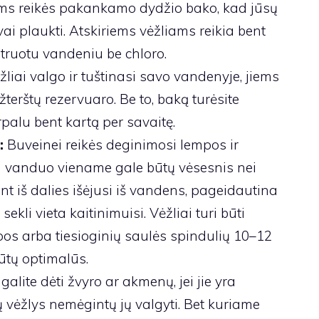
ums reikės pakankamo dydžio bako, kad jūsų
ai plaukti. Atskiriems vėžliams reikia bent
ltruotu vandeniu be chloro.
iai valgo ir tuštinasi savo vandenyje, jiems
užterštų rezervuaro. Be to, baką turėsite
 tirpalu bent kartą per savaitę.
s:
Buveinei reikės deginimosi lempos ir
d vanduo viename gale būtų vėsesnis nei
nt iš dalies išėjusi iš vandens, pageidautina
kli vieta kaitinimuisi. Vėžliai turi būti
pos arba tiesioginių saulės spindulių 10–12
ūtų optimalūs.
alite dėti žvyro ar akmenų, jei jie yra
 vėžlys nemėgintų jų valgyti. Bet kuriame