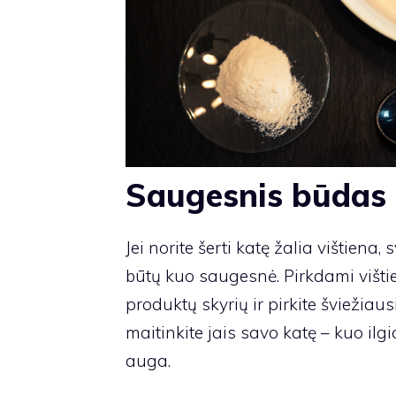
Saugesnis būdas š
Jei norite šerti katę žalia vištiena
būtų kuo saugesnė. Pirkdami vištie
produktų skyrių ir pirkite šviežia
maitinkite jais savo katę – kuo ilg
auga.