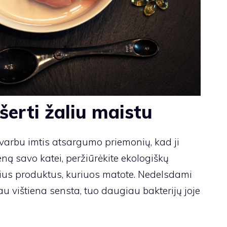
erti žaliu maistu
, svarbu imtis atsargumo priemonių, kad ji
ną savo katei, peržiūrėkite ekologiškų
usius produktus, kuriuos matote. Nedelsdami
iau vištiena sensta, tuo daugiau bakterijų joje