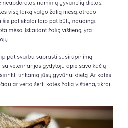
ie neapdorotas naminių gyvūnėlių dietas.
atės visą laiką valgo žalią mėsą, atrodo
šie patiekalai taip pat būtų naudingi.
a mėsa, įskaitant žalią vištieną, yra
ojų.
aip pat svarbu suprasti susirūpinimą
i su veterinarijos gydytoju apie savo kačių
irinkti tinkamą jūsų gyvūnui dietą. Ar katės
čiau ar verta šerti kates žalia vištiena, tikrai