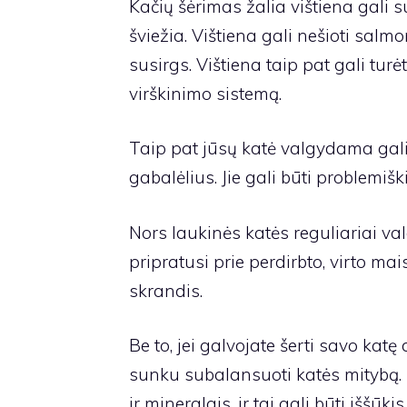
Kačių šėrimas žalia vištiena gali s
šviežia. Vištiena gali nešioti salmo
susirgs. Vištiena taip pat gali turėt
virškinimo sistemą.
Taip pat jūsų katė valgydama gali 
gabalėlius. Jie gali būti problemiški
Nors laukinės katės reguliariai va
pripratusi prie perdirbto, virto mais
skrandis.
Be to, jei galvojate šerti savo katę 
sunku subalansuoti katės mitybą. 
ir mineralais, ir tai gali būti iššūkis