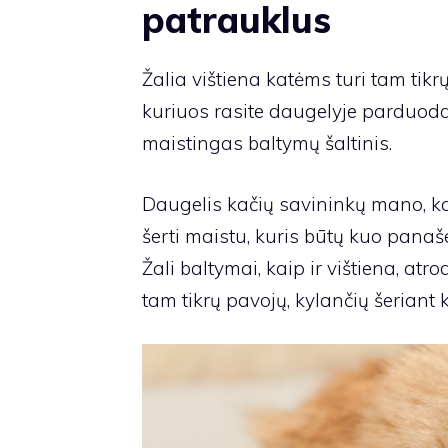
patrauklus
Žalia vištiena katėms turi tam tikr
kuriuos rasite daugelyje parduoda
maistingas baltymų šaltinis.
Daugelis kačių savininkų mano, k
šerti maistu, kuris būtų kuo panašes
Žali baltymai, kaip ir vištiena, a
tam tikrų pavojų, kylančių šeriant 