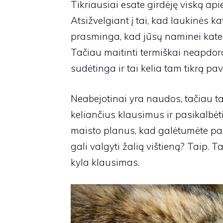
Tikriausiai esate girdėję viską ap
Atsižvelgiant į tai, kad laukinės k
prasminga, kad jūsų naminei katei 
Tačiau maitinti termiškai neapdorot
sudėtinga ir tai kelia tam tikrą pav
Neabejotinai yra naudos, tačiau t
keliančius klausimus ir pasikalbėt
maisto planus, kad galėtumėte pas
gali valgyti žalią vištieną? Taip. Ta
kyla klausimas.