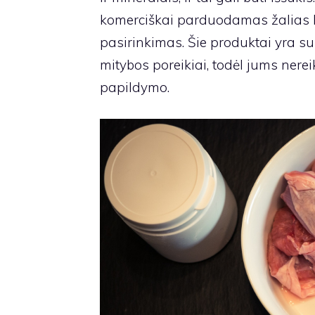
komerciškai parduodamas žalias k
pasirinkimas. Šie produktai yra suk
mitybos poreikiai, todėl jums nerei
papildymo.