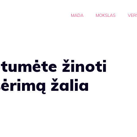
MADA
MOKSLAS
VER
ėtumėte žinoti
šėrimą žalia