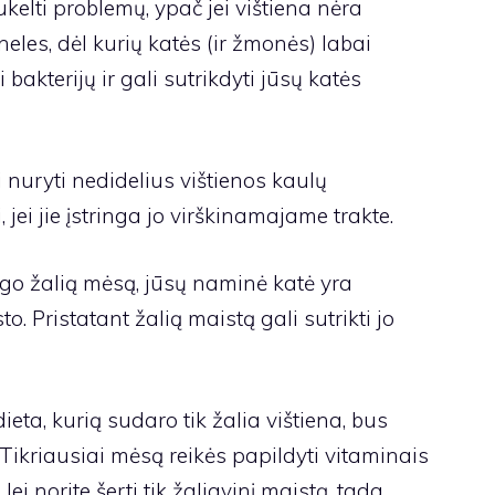
ukelti problemų, ypač jei vištiena nėra
neles, dėl kurių katės (ir žmonės) labai
i bakterijų ir gali sutrikdyti jūsų katės
nuryti nedidelius vištienos kaulų
, jei jie įstringa jo virškinamajame trakte.
lgo žalią mėsą, jūsų naminė katė yra
to. Pristatant žalią maistą gali sutrikti jo
dieta, kurią sudaro tik žalia vištiena, bus
Tikriausiai mėsą reikės papildyti vitaminais
. Jei norite šerti tik žaliavinį maistą, tada