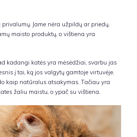
ų privalumų. Jame nėra užpildų ar priedų,
mų maisto produktų, o vištiena yra
ad kadangi katės yra mėsėdžiai, svarbu jas
nis į tai, ką jos valgytų gamtoje virtuvėje.
trodo kaip natūralus atsakymas. Tačiau yra
kates žaliu maistu, o ypač su vištiena.