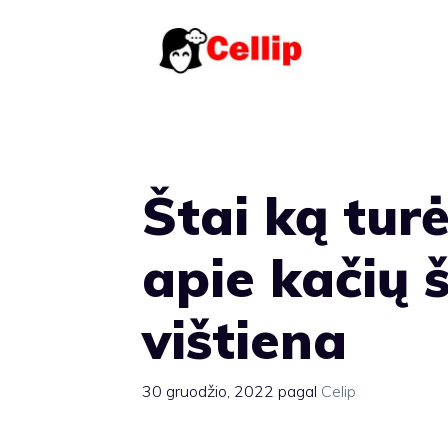
Pereiti
prie
turinio
Štai ką tur
apie kačių 
vištiena
30 gruodžio, 2022
pagal
Celip