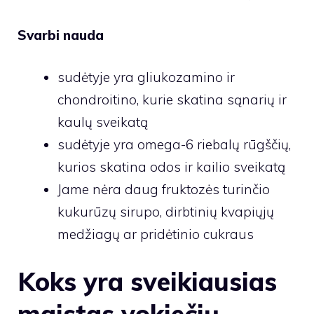
Svarbi nauda
sudėtyje yra gliukozamino ir
chondroitino, kurie skatina sąnarių ir
kaulų sveikatą
sudėtyje yra omega-6 riebalų rūgščių,
kurios skatina odos ir kailio sveikatą
Jame nėra daug fruktozės turinčio
kukurūzų sirupo, dirbtinių kvapiųjų
medžiagų ar pridėtinio cukraus
Koks yra sveikiausias
maistas vokiečių