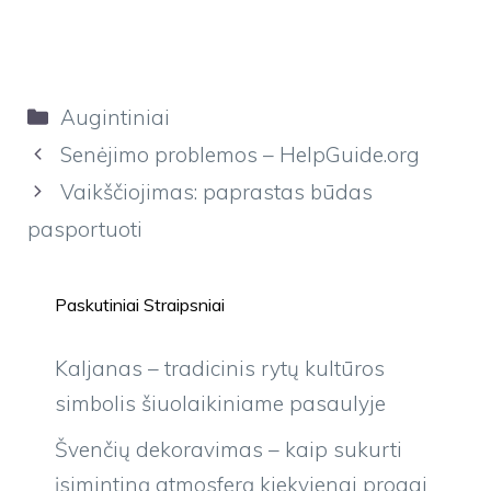
Kategorijos
Augintiniai
Senėjimo problemos – HelpGuide.org
Vaikščiojimas: paprastas būdas
pasportuoti
Paskutiniai Straipsniai
Kaljanas – tradicinis rytų kultūros
simbolis šiuolaikiniame pasaulyje
Švenčių dekoravimas – kaip sukurti
įsimintiną atmosferą kiekvienai progai