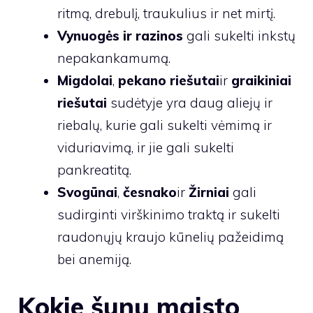
ritmą, drebulį, traukulius ir net mirtį.
Vynuogės ir razinos
gali sukelti inkstų
nepakankamumą.
Migdolai
,
pekano riešutai
ir
graikiniai
riešutai
sudėtyje yra daug aliejų ir
riebalų, kurie gali sukelti vėmimą ir
viduriavimą, ir jie gali sukelti
pankreatitą.
Svogūnai
,
česnako
ir
Žirniai
gali
sudirginti virškinimo traktą ir sukelti
raudonųjų kraujo kūnelių pažeidimą
bei anemiją.
Kokie šunų maisto