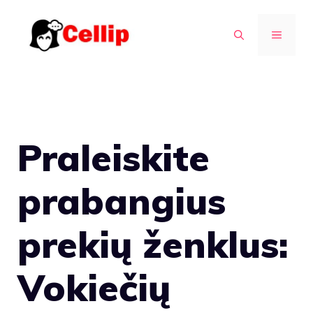
Pereiti
prie
MENIU
turinio
Praleiskite
prabangius
prekių ženklus:
Vokiečių