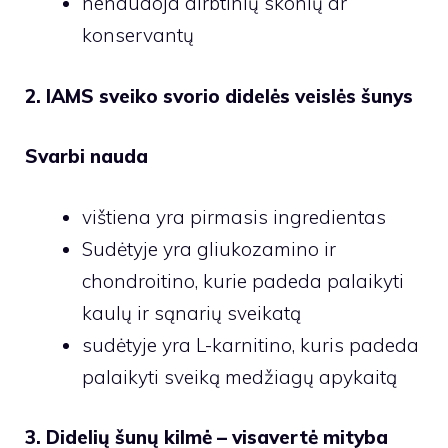
nenaudoja dirbtinių skonių ar
konservantų
2. IAMS sveiko svorio didelės veislės šunys
Svarbi nauda
vištiena yra pirmasis ingredientas
Sudėtyje yra gliukozamino ir
chondroitino, kurie padeda palaikyti
kaulų ir sąnarių sveikatą
sudėtyje yra L-karnitino, kuris padeda
palaikyti sveiką medžiagų apykaitą
3.
Didelių šunų kilmė – visavertė mityba