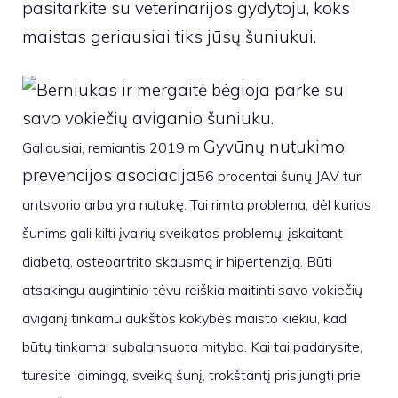
pasitarkite su veterinarijos gydytoju, koks
maistas geriausiai tiks jūsų šuniukui.
Gyvūnų nutukimo
Galiausiai, remiantis 2019 m
prevencijos asociacija
56 procentai šunų JAV turi
antsvorio arba yra nutukę. Tai rimta problema, dėl kurios
šunims gali kilti įvairių sveikatos problemų, įskaitant
diabetą, osteoartrito skausmą ir hipertenziją. Būti
atsakingu augintinio tėvu reiškia maitinti savo vokiečių
aviganį tinkamu aukštos kokybės maisto kiekiu, kad
būtų tinkamai subalansuota mityba. Kai tai padarysite,
turėsite laimingą, sveiką šunį, trokštantį prisijungti prie