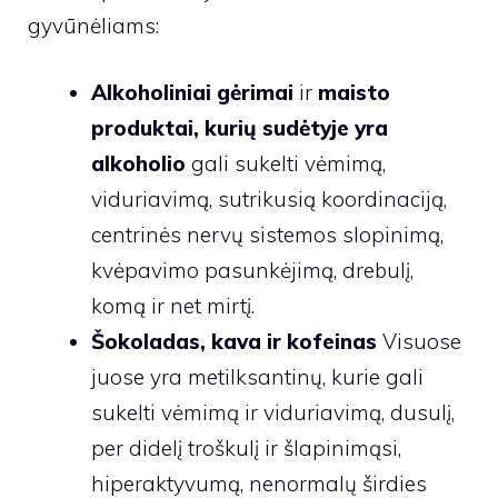
gyvūnėliams:
Alkoholiniai gėrimai
ir
maisto
produktai, kurių sudėtyje yra
alkoholio
gali sukelti vėmimą,
viduriavimą, sutrikusią koordinaciją,
centrinės nervų sistemos slopinimą,
kvėpavimo pasunkėjimą, drebulį,
komą ir net mirtį.
Šokoladas, kava ir kofeinas
Visuose
juose yra metilksantinų, kurie gali
sukelti vėmimą ir viduriavimą, dusulį,
per didelį troškulį ir šlapinimąsi,
hiperaktyvumą, nenormalų širdies