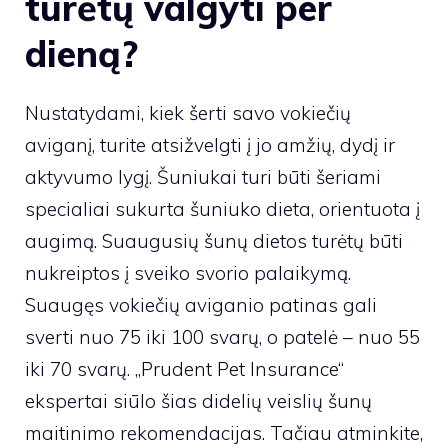
turėtų valgyti per
dieną?
Nustatydami, kiek šerti savo vokiečių
aviganį, turite atsižvelgti į jo amžių, dydį ir
aktyvumo lygį. Šuniukai turi būti šeriami
specialiai sukurta šuniuko dieta, orientuota į
augimą. Suaugusių šunų dietos turėtų būti
nukreiptos į sveiko svorio palaikymą.
Suaugęs vokiečių aviganio patinas gali
sverti nuo 75 iki 100 svarų, o patelė – nuo ​​55
iki 70 svarų. „Prudent Pet Insurance“
ekspertai siūlo šias didelių veislių šunų
maitinimo rekomendacijas. Tačiau atminkite,