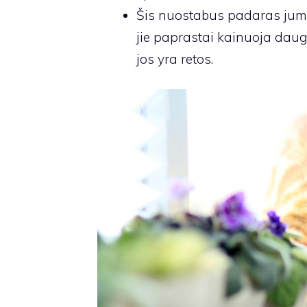
Šis nuostabus padaras jums 
jie paprastai kainuoja daugi
jos yra retos.