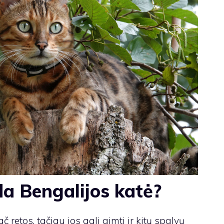
da Bengalijos katė?
 retos, tačiau jos gali gimti ir kitų spalvų