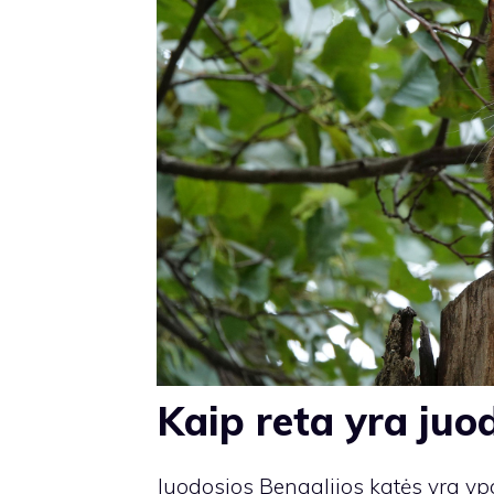
Kaip reta yra juo
Juodosios Bengalijos katės yra ypač