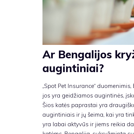
Ar Bengalijos kry
augintiniai?
„Spot Pet Insurance“ duomenimis, B
jos yra geidžiamos augintinės, įskai
Šios katės paprastai yra draugiškos
augintiniais ir jų šeima, kai yra t
yra labai aktyvūs ir jiems reikia da
katėms. Bengalija, sukryžminta su s