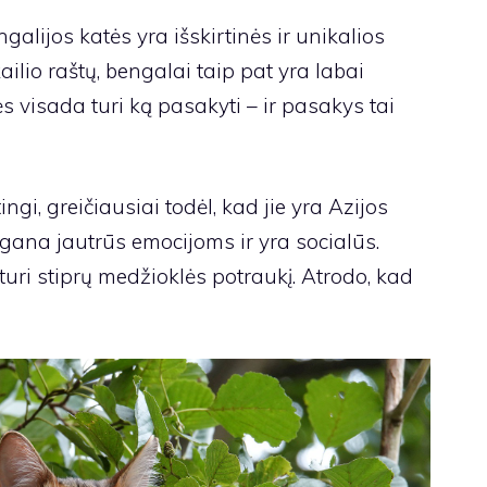
lijos katės yra išskirtinės ir unikalios
ilio raštų, bengalai taip pat yra labai
ės visada turi ką pasakyti – ir pasakys tai
ingi, greičiausiai todėl, kad jie yra Azijos
 gana jautrūs emocijoms ir yra socialūs.
turi stiprų medžioklės potraukį. Atrodo, kad