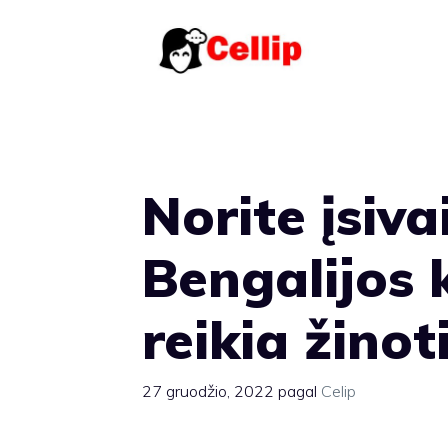
Pereiti
prie
turinio
Norite įsiva
Bengalijos 
reikia žinot
27 gruodžio, 2022
pagal
Celip