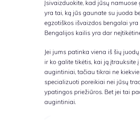
Įsivaizduokite, kad jūsų namuose 
yra tai, ką jūs gaunate su juoda be
egzotiškos išvaizdos bengalai yra 
Bengalijos kailis yra dar neįtikėtin
Jei jums patinka viena iš šių juodų
ir ko galite tikėtis, kai ją įtrauksi
augintiniai, tačiau tikrai ne kiekvi
specializuoti poreikiai nei jūsų t
ypatingos priežiūros. Bet jei tai pa
augintiniai.