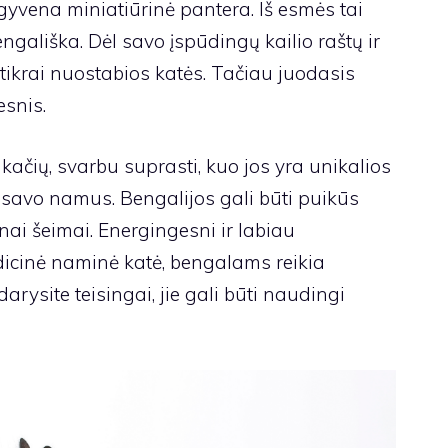
gyvena miniatiūrinė pantera. Iš esmės tai
ngališka. Dėl savo įspūdingų kailio raštų ir
tikrai nuostabios katės. Tačiau juodasis
esnis.
 kačių, svarbu suprasti, kuo jos yra unikalios
te į savo namus. Bengalijos gali būti puikūs
enai šeimai. Energingesni ir labiau
radicinė naminė katė, bengalams reikia
darysite teisingai, jie gali būti naudingi