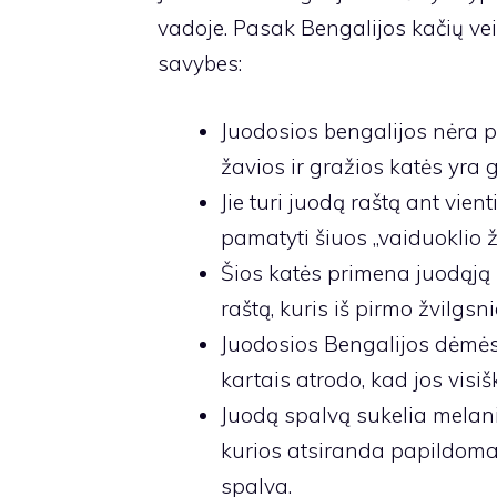
vadoje. Pasak Bengalijos kačių veis
savybes:
Juodosios bengalijos nėra pat
žavios ir gražios katės yra 
Jie turi juodą raštą ant vien
pamatyti šiuos „vaiduoklio ž
Šios katės primena juodąją pa
raštą, kuris iš pirmo žvilgsn
Juodosios Bengalijos dėmės 
kartais atrodo, kad jos visiš
Juodą spalvą sukelia melani
kurios atsiranda papildoma
spalva.