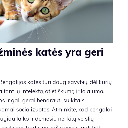
žminės katės yra geri
engalijos katės turi daug savybių, dėl kurių
tant jų intelektą, atletiškumą ir lojalumą.
 ir gali gerai bendrauti su kitais
inkamai socializuotos. Atminkite, kad bengalai
ugiau laiko ir dėmesio nei kitų veislių
ėslesne, tradicine kačių veisle, gali būti