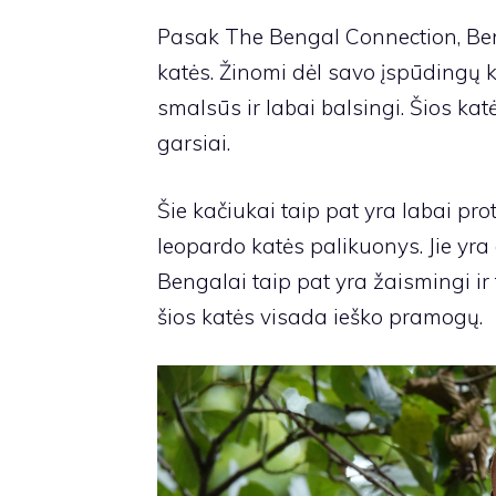
Pasak The Bengal Connection, Benga
katės. Žinomi dėl savo įspūdingų ka
smalsūs ir labai balsingi. Šios kat
garsiai.
Šie kačiukai taip pat yra labai prot
leopardo katės palikuonys. Jie yra
Bengalai taip pat yra žaismingi ir 
šios katės visada ieško pramogų.