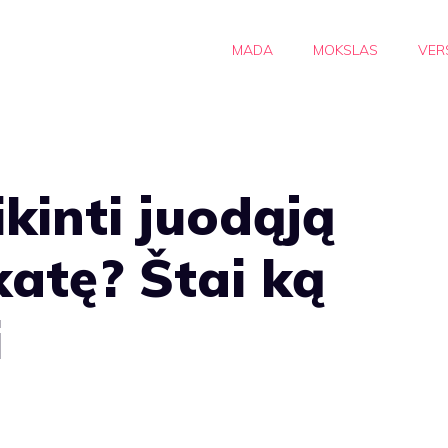
MADA
MOKSLAS
VER
ikinti juodąją
katę? Štai ką
i