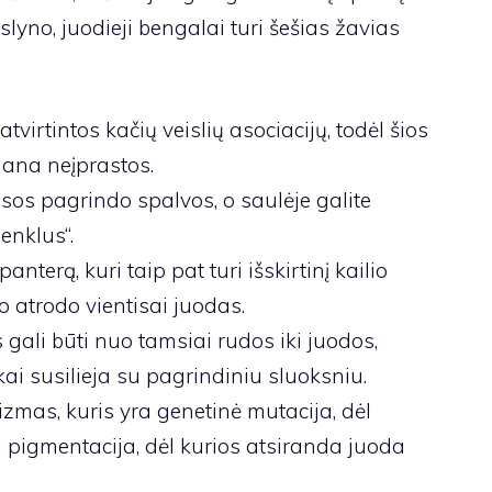
lyno, juodieji bengalai turi šešias žavias
virtintos kačių veislių asociacijų, todėl šios
gana neįprastos.
tisos pagrindo spalvos, o saulėje galite
enklus“.
nterą, kuri taip pat turi išskirtinį kailio
io atrodo vientisai juodas.
gali būti nuo tamsiai rudos iki juodos,
kai susilieja su pagrindiniu sluoksniu.
zmas, kuris yra genetinė mutacija, dėl
 pigmentacija, dėl kurios atsiranda juoda