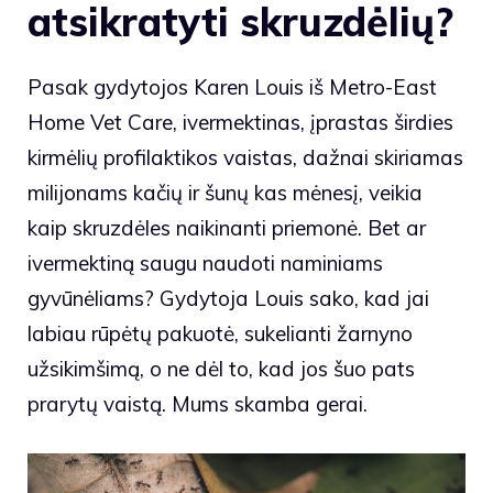
atsikratyti skruzdėlių?
Pasak gydytojos Karen Louis iš Metro-East
Home Vet Care, ivermektinas, įprastas širdies
kirmėlių profilaktikos vaistas, dažnai skiriamas
milijonams kačių ir šunų kas mėnesį, veikia
kaip skruzdėles naikinanti priemonė. Bet ar
ivermektiną saugu naudoti naminiams
gyvūnėliams? Gydytoja Louis sako, kad jai
labiau rūpėtų pakuotė, sukelianti žarnyno
užsikimšimą, o ne dėl to, kad jos šuo pats
prarytų vaistą. Mums skamba gerai.