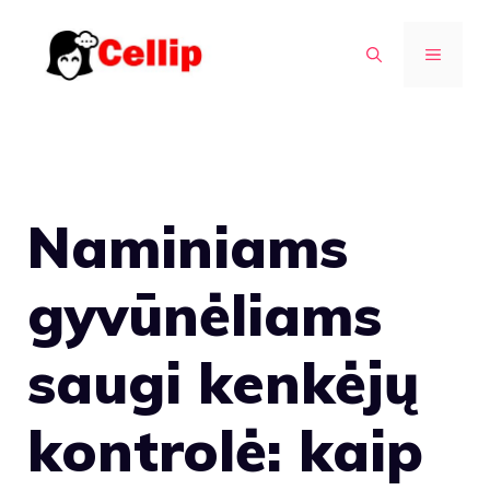
Pereiti
prie
MENIU
turinio
Naminiams
gyvūnėliams
saugi kenkėjų
kontrolė: kaip