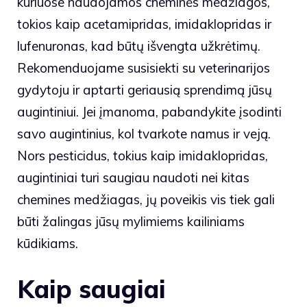
kuriuose naudojamos cheminės medžiagos,
tokios kaip acetamipridas, imidaklopridas ir
lufenuronas, kad būtų išvengta užkrėtimų.
Rekomenduojame susisiekti su veterinarijos
gydytoju ir aptarti geriausią sprendimą jūsų
augintiniui. Jei įmanoma, pabandykite įsodinti
savo augintinius, kol tvarkote namus ir veją.
Nors pesticidus, tokius kaip imidaklopridas,
augintiniai turi saugiau naudoti nei kitas
chemines medžiagas, jų poveikis vis tiek gali
būti žalingas jūsų mylimiems kailiniams
kūdikiams.
Kaip saugiai