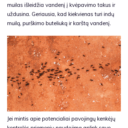
muilas išleidžia vandenį į kvėpavimo takus ir
uždusina. Geriausia, kad kiekvienas turi indų
muilą, purškimo buteliuką ir karštą vandenį.
Jei mintis apie potencialiai pavojingų kenkėjų
kontrolės priemonių naudojimą aplink savo