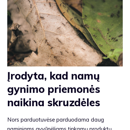
Įrodyta, kad namų
gynimo priemonės
naikina skruzdėles
Nors parduotuvėse parduodama daug
naminiams gyvūnėliams tinkamų produktų,