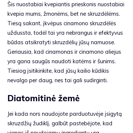
Šis nuostabiai kvepiantis prieskonis nuostabiai
kvepia mums, žmonėms, bet ne skruzdėlėms.
Tiesą sakant, įkvėpus cinamono skruzdėlės
uždussta, todėl tai yra nebrangus ir efektyvus
būdas atsikratyti skruzdėlių jūsų namuose.
Geriausia, kad cinamonas ir cinamono aliejus
yra gana saugūs naudoti katėms ir šunims.
Tiesiog įsitikinkite, kad jūsų kailio kūdikis
nevalgo per daug, nes tai gali sudirginti.
Diatomitinė žemė
Jei kada nors naudojote parduotuvėje įsigytą
skruzdžių žudiklį, galbūt pastebėjote, kad
vienas iš naudojamų ingredientų yra