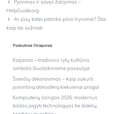
Pjovimas ir savęs žalojimas –
HelpGuide.org
Ar jūsų katei patinka pilvo trynimai? Štai
kaip tai sužinoti
Paskutiniai Straipsniai
Kaljanas – tradicinis rytų kultūros
simbolis šiuolaikiniame pasaulyje
Švenčių dekoravimas – kaip sukurti
įsimintiną atmosferą kiekvienai progai
Kompiuterių lizingas 2026: modernus
būdas įsigyti technologijas be didelių
pradinių investicijų