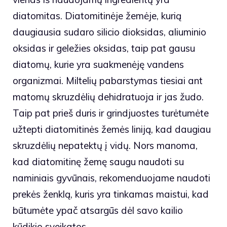
diatomitas. Diatomitinėje žemėje, kurią
daugiausia sudaro silicio dioksidas, aliuminio
oksidas ir geležies oksidas, taip pat gausu
diatomų, kurie yra suakmenėję vandens
organizmai. Miltelių pabarstymas tiesiai ant
matomų skruzdėlių dehidratuoja ir jas žudo.
Taip pat prieš duris ir grindjuostes turėtumėte
užtepti diatomitinės žemės liniją, kad daugiau
skruzdėlių nepatektų į vidų. Nors manoma,
kad diatomitinę žemę saugu naudoti su
naminiais gyvūnais, rekomenduojame naudoti
prekės ženklą, kuris yra tinkamas maistui, kad
būtumėte ypač atsargūs dėl savo kailio
kūdikio sveikatos.