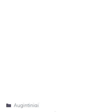
Kategorijos
Augintiniai