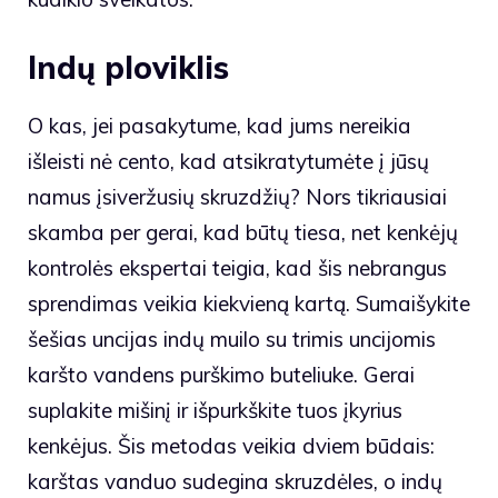
Indų ploviklis
O kas, jei pasakytume, kad jums nereikia
išleisti nė cento, kad atsikratytumėte į jūsų
namus įsiveržusių skruzdžių? Nors tikriausiai
skamba per gerai, kad būtų tiesa, net kenkėjų
kontrolės ekspertai teigia, kad šis nebrangus
sprendimas veikia kiekvieną kartą. Sumaišykite
šešias uncijas indų muilo su trimis uncijomis
karšto vandens purškimo buteliuke. Gerai
suplakite mišinį ir išpurkškite tuos įkyrius
kenkėjus. Šis metodas veikia dviem būdais:
karštas vanduo sudegina skruzdėles, o indų