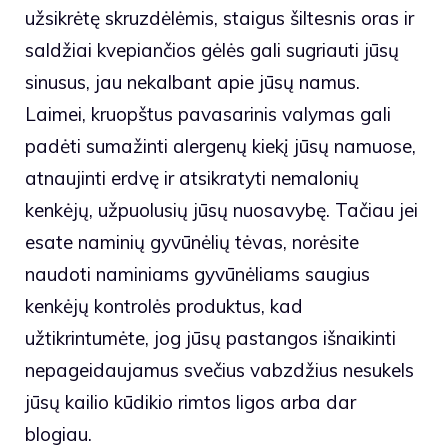
užsikrėtę skruzdėlėmis, staigus šiltesnis oras ir
saldžiai kvepiančios gėlės gali sugriauti jūsų
sinusus, jau nekalbant apie jūsų namus.
Laimei, kruopštus pavasarinis valymas gali
padėti sumažinti alergenų kiekį jūsų namuose,
atnaujinti erdvę ir atsikratyti nemalonių
kenkėjų, užpuolusių jūsų nuosavybę. Tačiau jei
esate naminių gyvūnėlių tėvas, norėsite
naudoti naminiams gyvūnėliams saugius
kenkėjų kontrolės produktus, kad
užtikrintumėte, jog jūsų pastangos išnaikinti
nepageidaujamus svečius vabzdžius nesukels
jūsų kailio kūdikio rimtos ligos arba dar
blogiau.