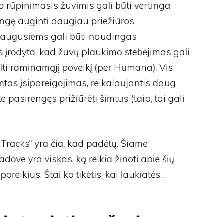
 o rūpinimasis žuvimis gali būti vertinga
engę auginti daugiau priežiūros
 suaugusiems gali būti naudingas
s įrodyta, kad žuvų plaukimo stebėjimas gali
ti raminamąjį poveikį (per Humana). Vis
mtas įsipareigojimas, reikalaujantis daug
pasirengęs prižiūrėti šimtus (taip, tai gali
Tracks“ yra čia, kad padėtų. Šiame
ve yra viskas, ką reikia žinoti apie šių
oreikius. Štai ko tikėtis, kai laukiatės…