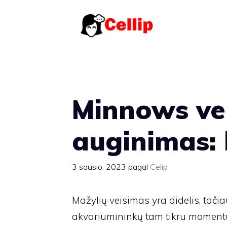
Pereiti
prie
turinio
Minnows vei
auginimas: k
3 sausio, 2023
pagal
Celip
Mažylių veisimas yra didelis, tač
akvariumininkų tam tikru momentu 