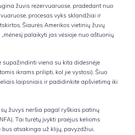
 augina žuvis rezervuaruose, pradedant nuo
rvuaruose, procesas vyks sklandžiai ir
atskirtos, Šiaurės Amerikos vietinių žuvų
mėnesį palaikyti jas vėsioje nuo aštuonių
 supažindinti viena su kita didesnėje
omis ikrams prilipti, kol jie vystosi). Šiuo
iais laipsniais ir padidinkite apšvietimą iki
jūsų žuvys neršia pagal ryškias patinų
FA). Tai turėtų įvykti praėjus kelioms
bus atsakinga už klijų, pavyzdžiui,