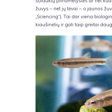
sulauktų pilnametystės ar net kūd
žuvys – net jų tėvai –, o jaunos žuv
„Sciencing“). Tai dar viena biologi
kiaušinėlių ir gali taip greitai daug