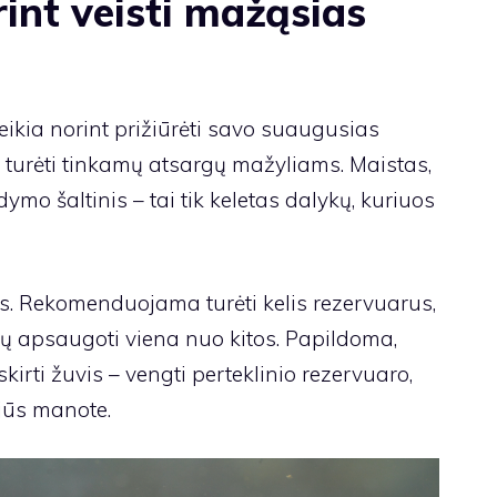
rint veisti mažąsias
reikia norint prižiūrėti savo suaugusias
i turėti tinkamų atsargų mažyliams. Maistas,
dymo šaltinis – tai tik keletas dalykų, kuriuos
os. Rekomenduojama turėti kelis rezervuarus,
tų apsaugoti viena nuo kitos. Papildoma,
kirti žuvis – vengti perteklinio rezervuaro,
 jūs manote.