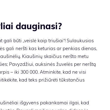
liai dauginasi?
t gali būti „veislė kaip triušiai“! Sulaukusios
ės gali neršti kas keturias ar penkias dienas,
aušinėlių. Kiaušinių skaičius neršto metu
šies; Pavyzdžiui, auksinės žuvelės per nerštą
pis – iki 300 000. Atminkite, kad ne visi
tikėkite, kad teks prižiūrėti tūkstančius
iaušinėliai išgyvens pakankamai ilgai, kad