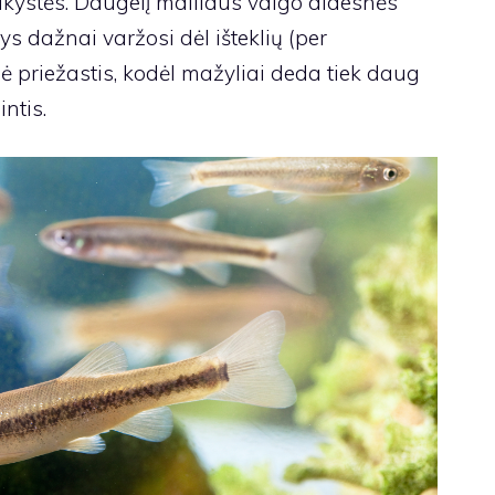
ikystės. Daugelį mailiaus valgo didesnės
ys dažnai varžosi dėl išteklių (per
nė priežastis, kodėl mažyliai deda tiek daug
intis.