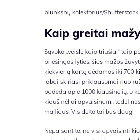
plunksnų kolektorius/Shutterstock
Kaip greitai mažy
Sąvoka „veislė kaip triušiai“ taip pa
priešingos lyties, šios mažos žuvyt
kiekvieną kartą dėdamos iki 700 ki
labai skiriasi priklausomai nuo rū
padeda apie 1000 kiaušinėlių, o kar
kiaušinėliai apvaisinami, todėl nesi
mailiaus. Vis dėlto tai bus daug!
Nepaisant to, ne visi apvaisinti k