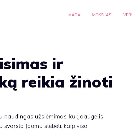
MADA
MOKSLAS
VER
simas ir
ą reikia žinoti
iau naudingas užsiėmimas, kurį daugelis
svarsto. Įdomu stebėti, kaip visa