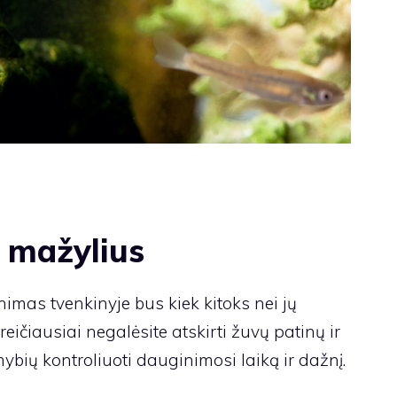
o mažylius
nimas tvenkinyje bus kiek kitoks nei jų
eičiausiai negalėsite atskirti žuvų patinų ir
mybių kontroliuoti dauginimosi laiką ir dažnį.