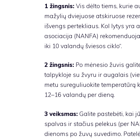
1 žingsnis:
Vis dėlto tiems, kurie
mažylių dviejuose atskiruose reze
išvengs pertekliaus. Kol lytys yra 
asociacija (NANFA) rekomenduoja „
iki 10 valandų šviesos ciklo“.
2 žingsnis:
Po mėnesio žuvis galite
talpykloje su žvyru ir augalais (viet
metu sureguliuokite temperatūrą kel
12–16 valandų per dieną.
3 veiksmas:
Galite pastebėti, kai 
spalvas ir stačius pelekus (per NAN
dienoms po žuvų suvedimo. Patelė 