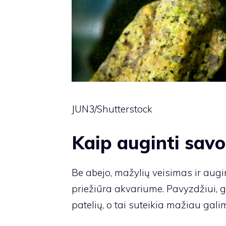
JUN3/Shutterstock
Kaip auginti sav
Be abejo, mažylių veisimas ir augi
priežiūra akvariume. Pavyzdžiui, gr
patelių, o tai suteikia mažiau gali