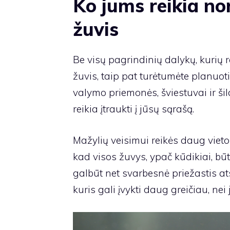
Ko jums reikia no
žuvis
Be visų pagrindinių dalykų, kurių 
žuvis, taip pat turėtumėte planuot
valymo priemonės, šviestuvai ir šil
reikia įtraukti į jūsų sąrašą.
Mažylių veisimui reikės daug viet
kad visos žuvys, ypač kūdikiai, bū
galbūt net svarbesnė priežastis ats
kuris gali įvykti daug greičiau, nei