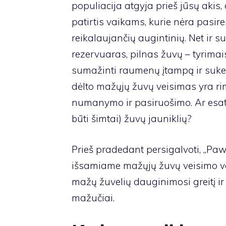
populiacija atgyja prieš jūsų akis,
patirtis vaikams, kurie nėra pasir
reikalaujančių augintinių. Net ir
rezervuaras, pilnas žuvų – tyrimai
sumažinti raumenų įtampą ir sukel
dėlto mažųjų žuvų veisimas yra ri
numanymo ir pasiruošimo. Ar esate 
būti šimtai) žuvų jauniklių?
Prieš pradedant persigalvoti, „Paw
išsamiame mažųjų žuvų veisimo vado
mažų žuvelių dauginimosi greitį ir p
mažučiai.