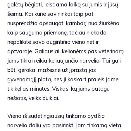
galėtų bėgioti, leisdama laiką su jumis ir jūsų
šeima. Kai kurie savininkai taip pat
nusprendžia apsaugoti kambarį nuo žiurkėno
kaip saugumo priemonę, tačiau niekada
nepalikite savo augintinio vieno net ir
aptvaroje. Galiausiai, kelionėms pas veterinarą
jums tikrai reikia keliaujančio narvelio. Tai gali
būti gerokai mažesnė už įprastą jos
gyvenamąjį plotą, nes ji kaskart praleis jame
tik kelias minutes. Viskas, ką jums patogu
nešiotis, veiks puikiai.
Viena iš sudėtingiausių tinkamo dydžio
narvelio dalių yra pasirinkti jam tinkamą vietą