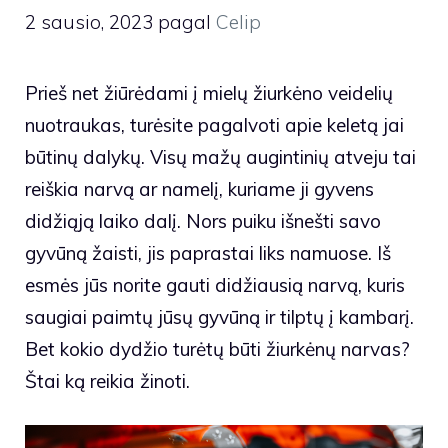
2 sausio, 2023
pagal
Celip
Prieš net žiūrėdami į mielų žiurkėno veidelių
nuotraukas, turėsite pagalvoti apie keletą jai
būtinų dalykų. Visų mažų augintinių atveju tai
reiškia narvą ar namelį, kuriame ji gyvens
didžiąją laiko dalį. Nors puiku išnešti savo
gyvūną žaisti, jis paprastai liks namuose. Iš
esmės jūs norite gauti didžiausią narvą, kuris
saugiai paimtų jūsų gyvūną ir tilptų į kambarį.
Bet kokio dydžio turėtų būti žiurkėnų narvas?
Štai ką reikia žinoti.