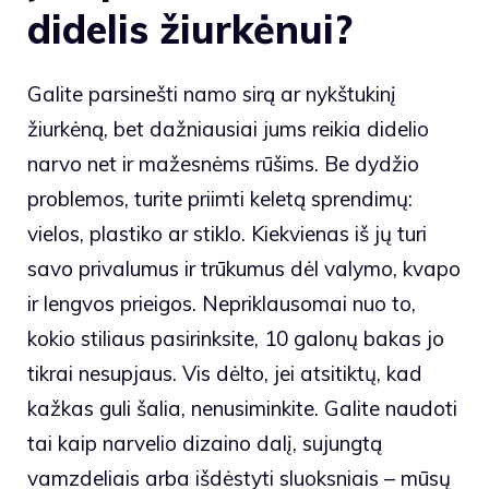
didelis žiurkėnui?
Galite parsinešti namo sirą ar nykštukinį
žiurkėną, bet dažniausiai jums reikia didelio
narvo net ir mažesnėms rūšims. Be dydžio
problemos, turite priimti keletą sprendimų:
vielos, plastiko ar stiklo. Kiekvienas iš jų turi
savo privalumus ir trūkumus dėl valymo, kvapo
ir lengvos prieigos. Nepriklausomai nuo to,
kokio stiliaus pasirinksite, 10 galonų bakas jo
tikrai nesupjaus. Vis dėlto, jei atsitiktų, kad
kažkas guli šalia, nenusiminkite. Galite naudoti
tai kaip narvelio dizaino dalį, sujungtą
vamzdeliais arba išdėstyti sluoksniais – mūsų