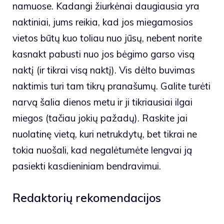
namuose. Kadangi žiurkėnai daugiausia yra
naktiniai, jums reikia, kad jos miegamosios
vietos būtų kuo toliau nuo jūsų, nebent norite
kasnakt pabusti nuo jos bėgimo garso visą
naktį (ir tikrai visą naktį). Vis dėlto buvimas
naktimis turi tam tikrų pranašumų. Galite turėti
narvą šalia dienos metu ir ji tikriausiai ilgai
miegos (tačiau jokių pažadų). Raskite jai
nuolatinę vietą, kuri netrukdytų, bet tikrai ne
tokia nuošali, kad negalėtumėte lengvai ją
pasiekti kasdieniniam bendravimui.
Redaktorių rekomendacijos