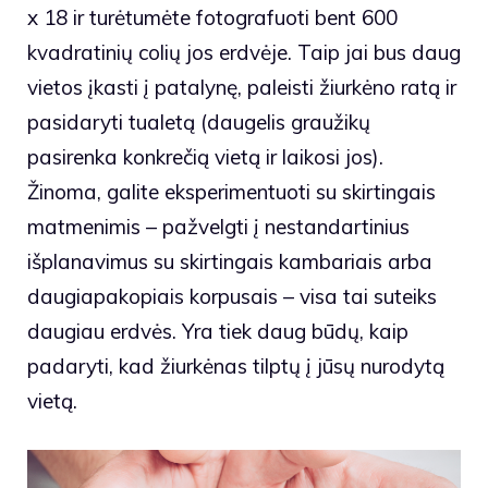
x 18 ir turėtumėte fotografuoti bent 600
kvadratinių colių jos erdvėje. Taip jai bus daug
vietos įkasti į patalynę, paleisti žiurkėno ratą ir
pasidaryti tualetą (daugelis graužikų
pasirenka konkrečią vietą ir laikosi jos).
Žinoma, galite eksperimentuoti su skirtingais
matmenimis – pažvelgti į nestandartinius
išplanavimus su skirtingais kambariais arba
daugiapakopiais korpusais – visa tai suteiks
daugiau erdvės. Yra tiek daug būdų, kaip
padaryti, kad žiurkėnas tilptų į jūsų nurodytą
vietą.