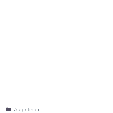
Kategorijos
Augintiniai