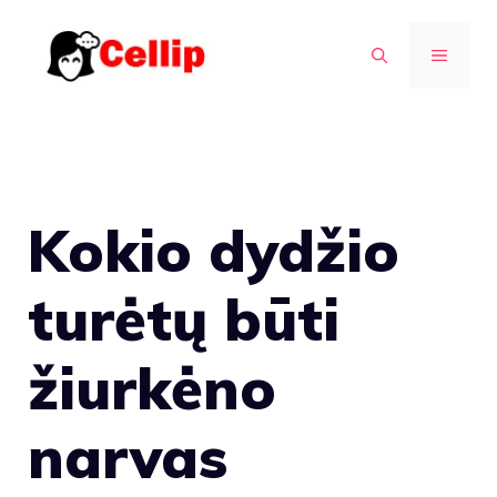
Pereiti
prie
MENIU
turinio
Kokio dydžio
turėtų būti
žiurkėno
narvas