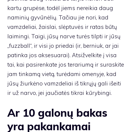
kartu grupėse, todėl jiems nereikia daug
naminių gyvūnėlių. Tačiau jie nori, kad
vamzdeliai, žaislai, slėptuvės ir ratas būtų
laimingi. Taigi, jūsų narve turės tilpti ir jūsų
„fuzzball“, ir visi jo priedai (ir, berniuk, ar jai
patinka jos aksesuarai). Atsižvelkite į visa
tai, kai pasirenkate jos terariumą ir suraskite
jam tinkamą vietą, turėdami omenyje, kad
jūsų žiurkėno vamzdeliai iš tikrųjų gali išeiti
ir už narvo, jei jaučiatės tikrai kūrybingi.
Ar 10 galonų bakas
yra pakankamai