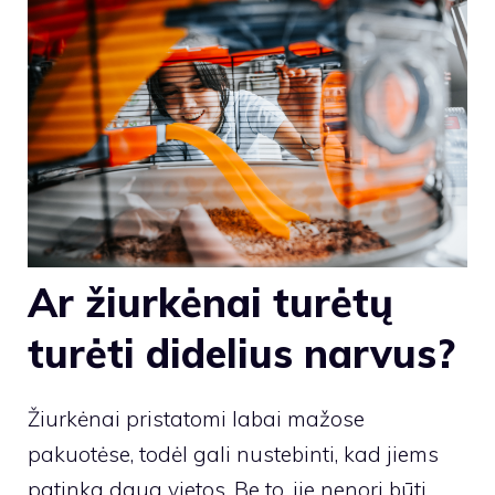
Ar žiurkėnai turėtų
turėti didelius narvus?
Žiurkėnai pristatomi labai mažose
pakuotėse, todėl gali nustebinti, kad jiems
patinka daug vietos. Be to, jie nenori būti