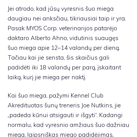
Jei atrodo, kad jūsų vyresnis šuo miega
daugiau nei anksčiau, tikriausiai taip ir yra.
Pasak MYOS Corp. veterinarijos patarėjo
daktaro Alberto Ahno, vidutinis suaugęs
šuo miega apie 12–14 valandų per dieną.
Tačiau kai jie sensta, šis skaičius gali
padidėti iki 18 valandų per parą, įskaitant
laiką, kurį jie miega per naktį.
Kai šuo miega, pažymi
Kennel Club
Akredituotas šunų treneris Joe Nutkins
,
jie
„padeda kūnui atsigauti ir išgyti“. Kadangi
normalu, kad vyresnio amžiaus šuo dažniau
miega, laipsniškas miego padidėjimas,