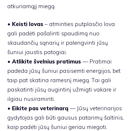
atkuriamąjį miegą.
•
Keisti lovas
– atminties putplasčio lova
gali padėti pašalinti spaudimą nuo
skaudančių sąnarių ir palengvinti jūsų
šuniui jaustis patogiai.
•
Atlikite švelnius pratimus
— Pratimai
padeda jūsų šuniui pasisemti energijos, bet
taip pat skatina ramesnį miegą. Tai gali
paskatinti jūsų augintinį užmigti vakare ir
ilgiau nusiraminti.
•
Eikite pas veterinarą
— Jūsų veterinarijos
gydytojas gali būti gausus patarimų šaltinis,
kaip padėti jūsų šuniui geriau miegoti.