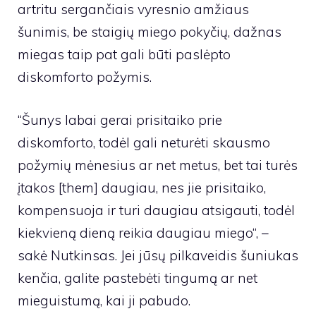
artritu sergančiais vyresnio amžiaus
šunimis, be staigių miego pokyčių, dažnas
miegas taip pat gali būti paslėpto
diskomforto požymis.
“
Šunys labai gerai prisitaiko prie
diskomforto, todėl gali neturėti skausmo
požymių
mėnesius ar net metus, bet tai turės
įtakos [them] daugiau, nes jie prisitaiko,
kompensuoja ir turi daugiau atsigauti, todėl
kiekvieną dieną reikia daugiau miego“, –
sakė Nutkinsas. Jei jūsų pilkaveidis šuniukas
kenčia, galite pastebėti tingumą ar net
mieguistumą, kai ji pabudo.