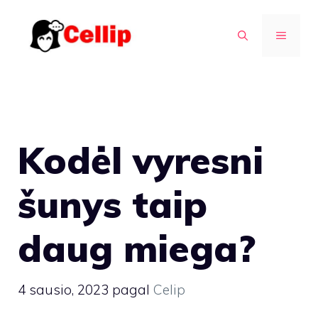
Pereiti
prie
MENIU
turinio
Kodėl vyresni
šunys taip
daug miega?
4 sausio, 2023
pagal
Celip