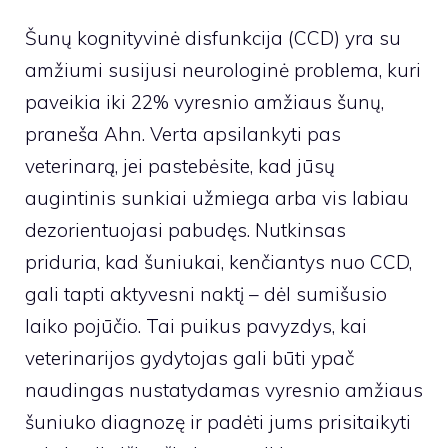
Šunų kognityvinė disfunkcija (CCD) yra su
amžiumi susijusi neurologinė problema, kuri
paveikia iki 22% vyresnio amžiaus šunų,
praneša Ahn. Verta apsilankyti pas
veterinarą, jei pastebėsite, kad jūsų
augintinis sunkiai užmiega arba vis labiau
dezorientuojasi pabudęs. Nutkinsas
priduria, kad šuniukai, kenčiantys nuo CCD,
gali tapti aktyvesni naktį – dėl sumišusio
laiko pojūčio. Tai puikus pavyzdys, kai
veterinarijos gydytojas gali būti ypač
naudingas nustatydamas vyresnio amžiaus
šuniuko diagnozę ir padėti jums prisitaikyti