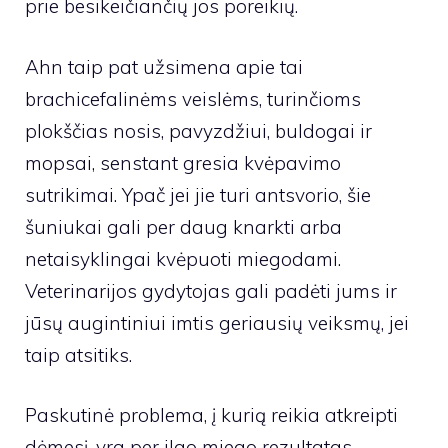
prie besikeičiančių jos poreikių.
Ahn taip pat užsimena apie tai
brachicefalinėms veislėms, turinčioms
plokščias nosis, pavyzdžiui, buldogai ir
mopsai, senstant gresia kvėpavimo
sutrikimai. Ypač jei jie turi antsvorio, šie
šuniukai gali per daug knarkti arba
netaisyklingai kvėpuoti miegodami.
Veterinarijos gydytojas gali padėti jums ir
jūsų augintiniui imtis geriausių veiksmų, jei
taip atsitiks.
Paskutinė problema, į kurią reikia atkreipti
dėmesį, yra per ilgo miego rezultatas.