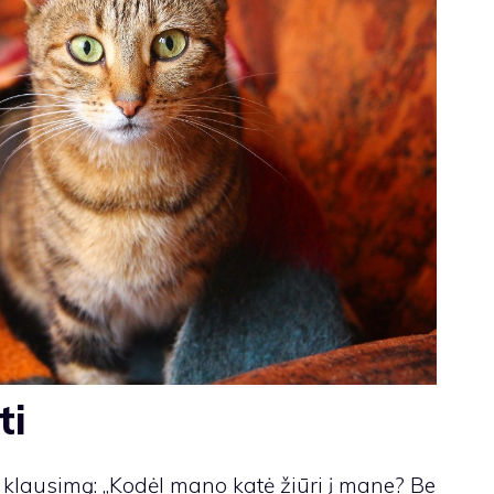
ti
 klausimą: „Kodėl mano katė žiūri į mane? Be