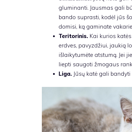
gluminanti. Jausmas gali būti
bando suprasti, kodėl jūs š
domisi, ką gaminate vakarie
Teritorinis.
Kai kurios katės
erdves, pavyzdžiui, jaukią lov
išlaikytumėte atstumą. Jei ji
liepti saugoti žmogaus rank
Liga.
Jūsų katė gali bandyti 