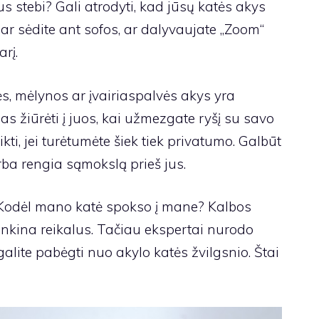
us stebi? Gali atrodyti, kad jūsų katės akys
 ar sėdite ant sofos, ar dalyvaujate „Zoom“
rį.
nės, mėlynos ar įvairiaspalvės akys yra
s žiūrėti į juos, kai užmezgate ryšį su savo
ikti, jei turėtumėte šiek tiek privatumo. Galbūt
arba rengia sąmokslą prieš jus.
 „Kodėl mano katė spokso į mane? Kalbos
unkina reikalus. Tačiau ekspertai nurodo
egalite pabėgti nuo akylo katės žvilgsnio. Štai