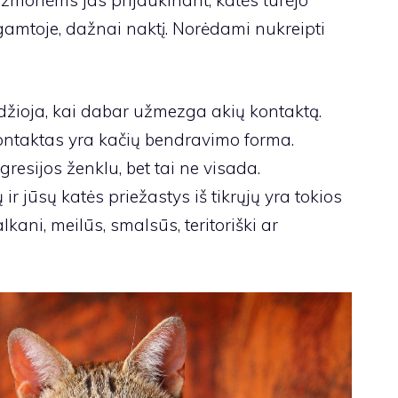
š žmonėms jas prijaukinant, katės turėjo
gamtoje, dažnai naktį. Norėdami nukreipti
džioja, kai dabar užmezga akių kontaktą.
 kontaktas yra kačių bendravimo forma.
resijos ženklu, bet tai ne visada.
ir jūsų katės priežastys iš tikrųjų yra tokios
alkani, meilūs, smalsūs, teritoriški ar