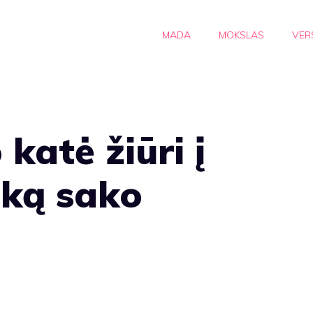
MADA
MOKSLAS
VER
katė žiūri į
 ką sako