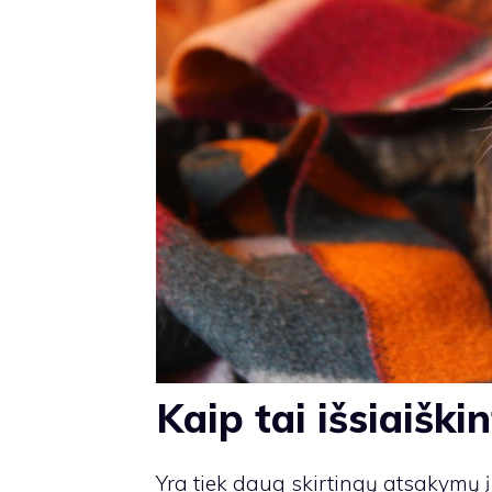
Kaip tai išsiaiškin
Yra tiek daug skirtingų atsakymų į