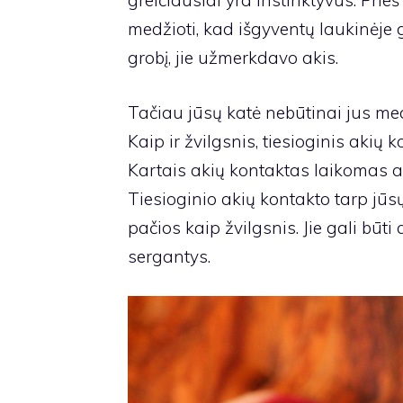
greičiausiai yra instinktyvus. Prie
medžioti, kad išgyventų laukinėje 
grobį, jie užmerkdavo akis.
Tačiau jūsų katė nebūtinai jus me
Kaip ir žvilgsnis, tiesioginis akių
Kartais akių kontaktas laikomas ag
Tiesioginio akių kontakto tarp jūsų 
pačios kaip žvilgsnis. Jie gali būti 
sergantys.