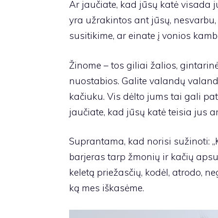
Ar jaučiate, kad jūsų katė visada j
yra užrakintos ant jūsų, nesvarbu,
susitikime, ar einate į vonios kamba
Žinome – tos giliai žalios, gintari
nuostabios. Galite valandų valanda
kačiuku. Vis dėlto jums tai gali pat
jaučiate, kad jūsų katė teisia jus 
Suprantama, kad norisi sužinoti:
barjeras tarp žmonių ir kačių aps
keletą priežasčių, kodėl, atrodo, n
ką mes iškasėme.