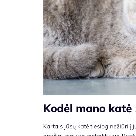
Kodėl mano katė ž
Kartais jūsų katė tiesiog nežiūri į ju