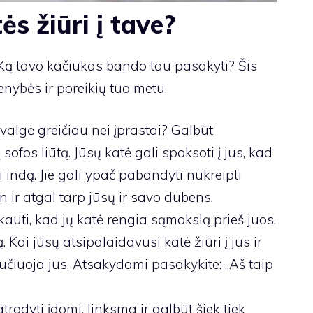
ės žiūri į tave?
 Ką tavo kačiukas bando tau pasakyti? Šis
ybės ir poreikių tuo metu.
valgė greičiau nei įprastai? Galbūt
ofos liūtą. Jūsų katė gali spoksoti į jus, kad
i indą. Jie gali ypač pabandyti nukreipti
n ir atgal tarp jūsų ir savo dubens.
auti, kad jų katė rengia sąmokslą prieš juos,
. Kai jūsų atsipalaidavusi katė žiūri į jus ir
abučiuoja jus. Atsakydami pasakykite: „Aš taip
atrodyti įdomi, linksma ir galbūt šiek tiek