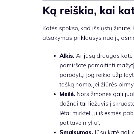
Ką reiškia, kai kat
Katės spokso, kad išsiųstų žinutę.
atsakymas priklausys nuo jų asmen
Alkis.
Ar jūsų draugas katė 
pamiršote pamaitinti mažytį s
parodytų, jog reikia užpildyt
tašką namo, jei žiūrės pirmy
Meilė.
Nors žmonės gali juok
dažnai tai liežuvis į skruostą
lėtai mirkteli, ji iš esmės p
pat tave myliu“.
Smalsumas.
Jūsų katė gali 