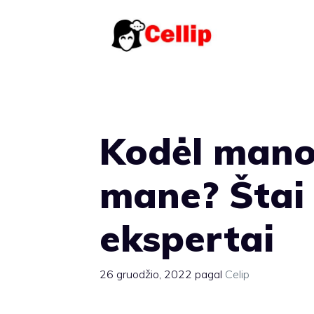
Pereiti
prie
turinio
Kodėl mano 
mane? Štai
ekspertai
26 gruodžio, 2022
pagal
Celip