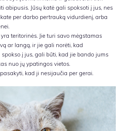
 abipusis. Jūsų katė gali spoksoti į jus, nes
okate per darbo pertrauką vidurdienį, arba
nei.
 yra teritorinės. Jie turi savo mėgstamas
ą ar langą, ir jie gali norėti, kad
e spokso į jus, gali būti, kad jie bando jums
as nuo jų ypatingos vietos.
pasakyti, kad ji nesijaučia per gerai.