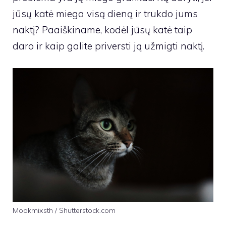
jūsų katė miega visą dieną ir trukdo jums
naktį? Paaiškiname, kodėl jūsų katė taip
daro ir kaip galite priversti ją užmigti naktį.
Mookmixsth / Shutterstock.com