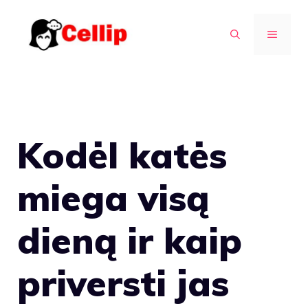
Pereiti
prie
MENIU
turinio
Kodėl katės
miega visą
dieną ir kaip
priversti jas