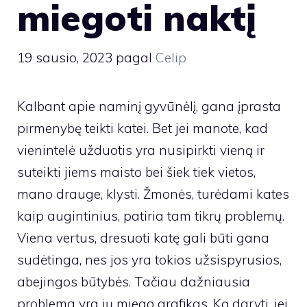
miegoti naktį
19 sausio, 2023
pagal
Celip
Kalbant apie naminį gyvūnėlį, gana įprasta
pirmenybę teikti katei. Bet jei manote, kad
vienintelė užduotis yra nusipirkti vieną ir
suteikti jiems maisto bei šiek tiek vietos,
mano drauge, klysti. Žmonės, turėdami kates
kaip augintinius, patiria tam tikrų problemų.
Viena vertus, dresuoti katę gali būti gana
sudėtinga, nes jos yra tokios užsispyrusios,
abejingos būtybės. Tačiau dažniausia
problema yra jų miego grafikas. Ką daryti, jei