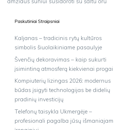
amžiaus šuniui susidoroti su šaltu oru
Paskutiniai Straipsniai
Kaljanas – tradicinis rytų kultūros
simbolis šiuolaikiniame pasaulyje
Švenčių dekoravimas – kaip sukurti
įsimintiną atmosferą kiekvienai progai
Kompiuterių lizingas 2026: modernus
būdas įsigyti technologijas be didelių
pradinių investicijų
Telefonų taisykla Ukmergėje –
profesionali pagalba jūsų išmaniajam
įrenginiui