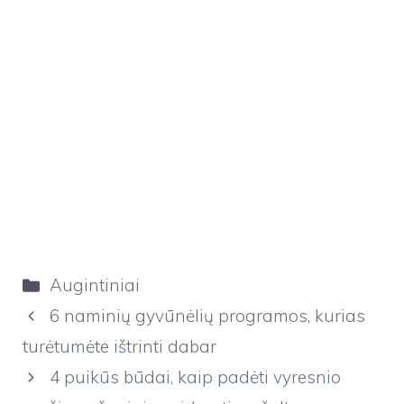
Kategorijos
Augintiniai
6 naminių gyvūnėlių programos, kurias
turėtumėte ištrinti dabar
4 puikūs būdai, kaip padėti vyresnio