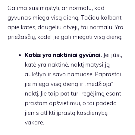
Galima susimąstyti, ar normalu, kad
gyvūnas miega visą dieną. Tačiau kalbant
apie kates, daugeliu atvejų tai normalu. Yra
priežasčių, kodėl jie gali miegoti visą dieną:
Katės yra naktiniai gyvūnai.
Jei jūsų
katė yra naktinė, naktį matysi ją
aukštyn ir savo namuose. Paprastai
jie miega visą dieną ir „medžioja”
naktį. Jie taip pat turi regėjimą esant
prastam apšvietimui, o tai padeda
jiems atlikti įprastą kasdienybę
vakare.