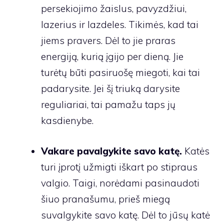
persekiojimo žaislus, pavyzdžiui,
lazerius ir lazdeles. Tikimės, kad tai
jiems pravers. Dėl to jie praras
energiją, kurią įgijo per dieną. Jie
turėtų būti pasiruošę miegoti, kai tai
padarysite. Jei šį triuką darysite
reguliariai, tai pamažu taps jų
kasdienybe.
Vakare pavalgykite savo katę.
Katės
turi įprotį užmigti iškart po stipraus
valgio. Taigi, norėdami pasinaudoti
šiuo pranašumu, prieš miegą
suvalgykite savo katę. Dėl to jūsų katė