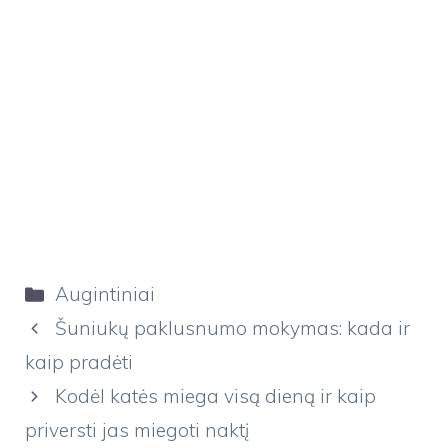
Kategorijos
Augintiniai
Šuniukų paklusnumo mokymas: kada ir
kaip pradėti
Kodėl katės miega visą dieną ir kaip
priversti jas miegoti naktį