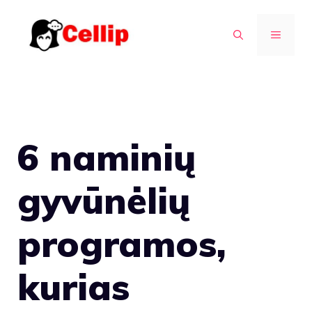
Pereiti
prie
MENIU
turinio
6 naminių
gyvūnėlių
programos,
kurias