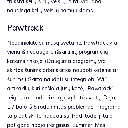
trūksta kelių šunų veislių, o tai yra labai
naudinga kelių veislių namų ūkiams.
Pawtrack
Nepainiokite su mūsų svetaine, Pawtrack yra
viena iš nedaugelio išskirtinių programėlių
katėms rinkoje. (Dauguma programų yra
skirtos šunims arba skirtos naudoti katėms ar
šunims.) Skirta naudoti su integruotu WiFi
antkakliu, kurį nešioja jūsų katė, „Pawtrack“
teigia, kad rodo tikslią jūsų katės vietą. Deja,
1,7 balo iš 5 rodo rimtas problemas. Programa
taip pat skirta naudoti su iPad, todėl ji taip
pat gana riboja įrenginius. Bummer. Mes