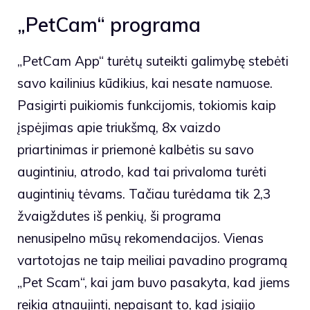
„PetCam“ programa
„PetCam App“ turėtų suteikti galimybę stebėti
savo kailinius kūdikius, kai nesate namuose.
Pasigirti puikiomis funkcijomis, tokiomis kaip
įspėjimas apie triukšmą, 8x vaizdo
priartinimas ir priemonė kalbėtis su savo
augintiniu, atrodo, kad tai privaloma turėti
augintinių tėvams. Tačiau turėdama tik 2,3
žvaigždutes iš penkių, ši programa
nenusipelno mūsų rekomendacijos. Vienas
vartotojas ne taip meiliai pavadino programą
„Pet Scam“, kai jam buvo pasakyta, kad jiems
reikia atnaujinti, nepaisant to, kad įsigijo