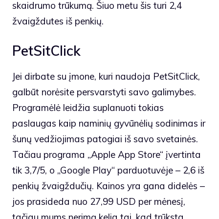
skaidrumo trūkumą. Šiuo metu šis turi 2,4
žvaigždutes iš penkių.
PetSitClick
Jei dirbate su įmone, kuri naudoja PetSitClick,
galbūt norėsite persvarstyti savo galimybes.
Programėlė leidžia suplanuoti tokias
paslaugas kaip naminių gyvūnėlių sodinimas ir
šunų vedžiojimas patogiai iš savo svetainės.
Tačiau programa „Apple App Store“ įvertinta
tik 3,7/5, o „Google Play“ parduotuvėje – 2,6 iš
penkių žvaigždučių. Kainos yra gana didelės –
jos prasideda nuo 27,99 USD per mėnesį,
tačiau mums nerimą kelia tai, kad trūksta