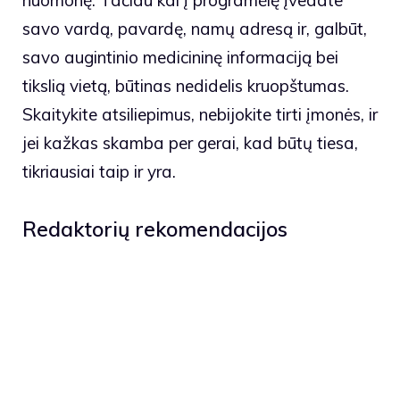
nuomonę. Tačiau kai į programėlę įvedate
savo vardą, pavardę, namų adresą ir, galbūt,
savo augintinio medicininę informaciją bei
tikslią vietą, būtinas nedidelis kruopštumas.
Skaitykite atsiliepimus, nebijokite tirti įmonės, ir
jei kažkas skamba per gerai, kad būtų tiesa,
tikriausiai taip ir yra.
Redaktorių rekomendacijos