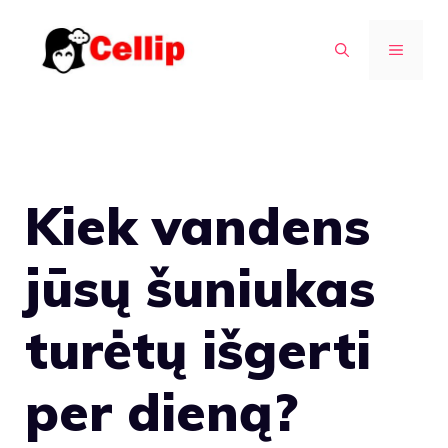
Pereiti
prie
MENIU
turinio
Kiek vandens
jūsų šuniukas
turėtų išgerti
per dieną?