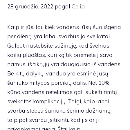
28 gruodžio, 2022
pagal
Celip
Kaip ir jūs, tai, kiek vandens jūsų šuo išgeria
per dieną, yra labai svarbus jo sveikatai.
Galbūt nustebsite sužinoję, kad švelnus
kailių pluoštas, kurį ką tik priėmėte į savo
namus, iš tikrųjų yra daugiausia iš vandens.
Be kitų dalykų, vanduo yra esminė jūsų
šuniuko mitybos poreikių dalis. Net 10%
kūno vandens netekimas gali sukelti rimtų
sveikatos komplikacijų. Taigi, kaip labai
svarbu stebėti šuniuko šėrimo dažnumą,
taip pat svarbu įsitikinti, kad jis ar ji
pakankamai geria. Štai kaip.