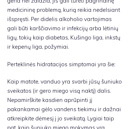
geria nei žaidžia, jis gali turėti pagrindinę
medicininę problemą, kurią reikia nedelsiant
išspręsti. Per didelis alkoholio vartojimas
gali būti karščiavimo ir infekcijų arba lėtinių
ligų, tokių kaip diabetas, Kušingo liga, inkstų
ir kepenų liga, požymiai.
Perteklinės hidratacijos simptomai yra šie:
Kaip matote, vanduo yra svarbi jūsų šuniuko
sveikatos (ir gero miego visą naktį) dalis.
Nepamirškite kasdien aprūpinti jį
pakankamai gėlo vandens tiekimu ir dažnai
atkreipkite dėmesį į jo sveikatą. Lygiai taip
pat, kaip šuniuko miego mokymas yra