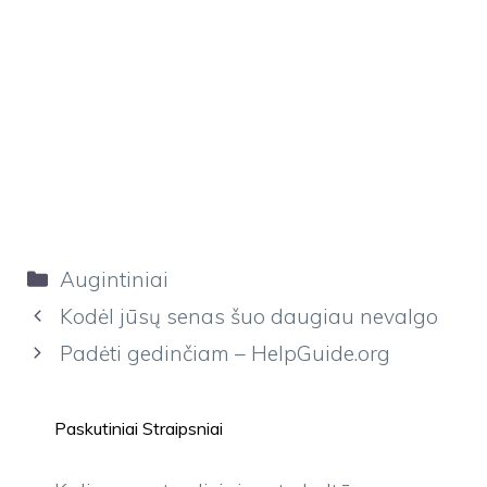
Kategorijos
Augintiniai
Kodėl jūsų senas šuo daugiau nevalgo
Padėti gedinčiam – HelpGuide.org
Paskutiniai Straipsniai