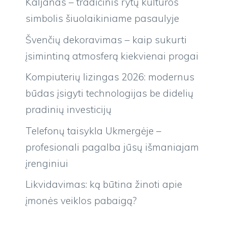
Kaljanas – tradicinis rytų kultūros
simbolis šiuolaikiniame pasaulyje
Švenčių dekoravimas – kaip sukurti
įsimintiną atmosferą kiekvienai progai
Kompiuterių lizingas 2026: modernus
būdas įsigyti technologijas be didelių
pradinių investicijų
Telefonų taisykla Ukmergėje –
profesionali pagalba jūsų išmaniajam
įrenginiui
Likvidavimas: ką būtina žinoti apie
įmonės veiklos pabaigą?