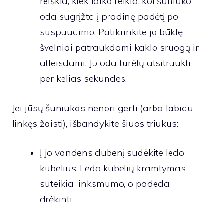
reiškia, kiek laiko reikia, kol šuniuko
oda sugrįžta į pradinę padėtį po
suspaudimo. Patikrinkite jo būklę
švelniai patraukdami kaklo sruogą ir
atleisdami. Jo oda turėtų atsitraukti
per kelias sekundes.
Jei jūsų šuniukas nenori gerti (arba labiau
linkęs žaisti), išbandykite šiuos triukus:
Į jo vandens dubenį sudėkite ledo
kubelius. Ledo kubelių kramtymas
suteikia linksmumo, o padeda
drėkinti.