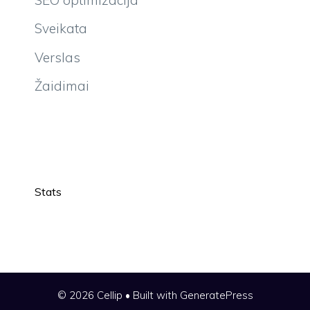
Sveikata
Verslas
Žaidimai
Stats
© 2026 Cellip
• Built with
GeneratePress