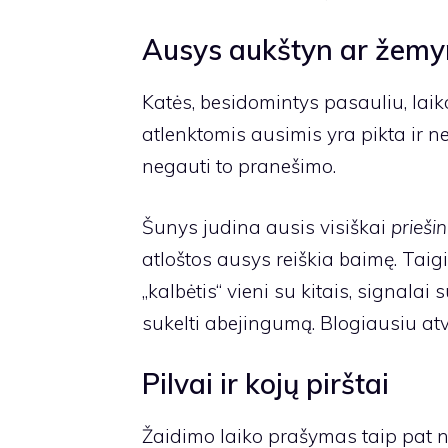
Ausys aukštyn ar žemy
Katės, besidomintys pasauliu, laiko
atlenktomis ausimis yra pikta ir 
negauti to pranešimo.
Šunys judina ausis visiškai
prieši
atloštos ausys reiškia baimę. Taig
„kalbėtis“ vieni su kitais, signala
sukelti abejingumą. Blogiausiu atv
Pilvai ir kojų pirštai
Žaidimo laiko prašymas taip pat ne