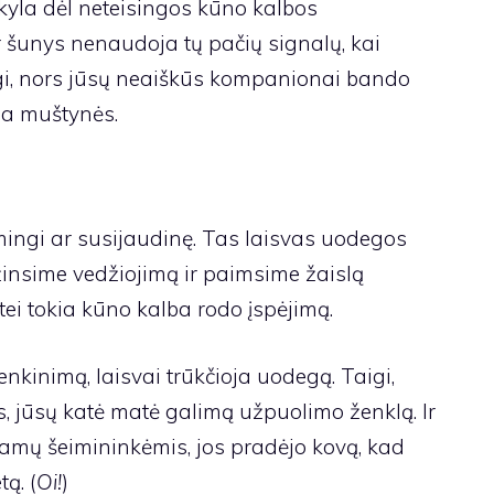
kyla dėl neteisingos kūno kalbos
ir šunys nenaudoja tų pačių signalų, kai
gi, nors jūsų neaiškūs kompanionai bando
da muštynės.
mingi ar susijaudinę. Tas laisvas uodegos
žinsime vedžiojimą ir paimsime žaislą
ei tokia kūno kalba rodo įspėjimą.
nkinimą, laisvai trūkčioja uodegą. Taigi,
, jūsų katė matė galimą užpuolimo ženklą. Ir
amų šeimininkėmis, jos pradėjo kovą, kad
ą. (
Oi!
)