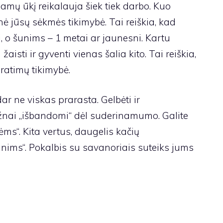
amų ūkį reikalauja šiek tiek darbo. Kuo
nė jūsų sėkmės tikimybė. Tai reiškia, kad
 o šunims – 1 metai ar jaunesni. Kartu
isti ir gyventi vienas šalia kito. Tai reiškia,
ratimų tikimybė.
dar ne viskas prarasta. Gelbėti ir
nai „išbandomi“ dėl suderinamumo. Galite
ėms“. Kita vertus, daugelis kačių
unims“. Pokalbis su savanoriais suteiks jums