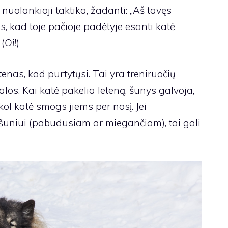
 nuolankioji taktika, žadanti: „Aš tavęs
s, kad toje pačioje padėtyje esanti katė
 (
Oi!
)
nas, kad purtytųsi. Tai yra treniruočių
alos. Kai katė pakelia leteną, šunys galvoja,
kol katė smogs jiems per nosį. Jei
 šuniui (pabudusiam ar miegančiam), tai gali