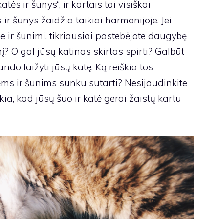
atės ir šunys“, ir kartais tai visiškai
 ir šunys žaidžia taikiai harmonijoje. Jei
 ir šunimi, tikriausiai pastebėjote daugybę
nį? O gal jūsų katinas skirtas spirti? Galbūt
ando laižyti jūsų katę. Ką reiškia tos
ėms ir šunims sunku sutarti? Nesijaudinkite
ia, kad jūsų šuo ir katė gerai žaistų kartu