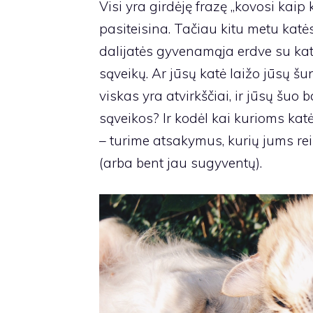
Visi yra girdėję frazę „kovosi kaip k
pasiteisina. Tačiau kitu metu katės
dalijatės gyvenamąja erdve su kate
sąveikų. Ar jūsų katė laižo jūsų šu
viskas yra atvirkščiai, ir jūsų šuo b
sąveikos? Ir kodėl kai kurioms kat
– turime atsakymus, kurių jums reik
(arba bent jau sugyventų).