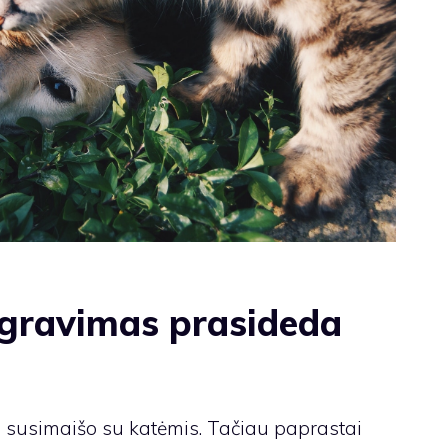
egravimas prasideda
i susimaišo su katėmis. Tačiau paprastai