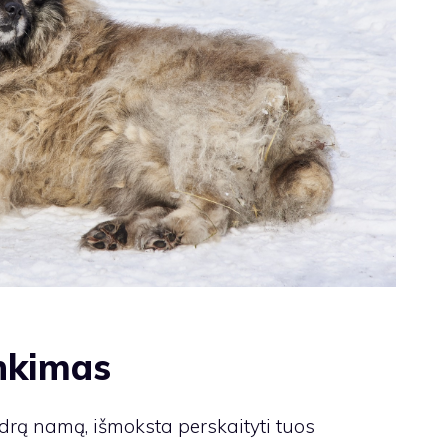
inkimas
endrą namą, išmoksta perskaityti tuos