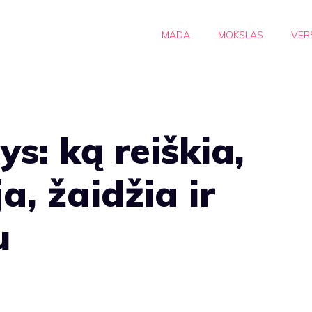
MADA
MOKSLAS
VER
ys: ką reiškia,
ja, žaidžia ir
u