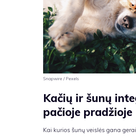
Snapwire / Pexels
Kačių ir šunų int
pačioje pradžioje
Kai kurios šunų veislės gana gera