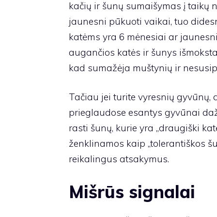
kačių ir šunų sumaišymas į taikų n
jaunesni pūkuoti vaikai, tuo dides
katėms yra 6 mėnesiai ar jaunesni,
augančios katės ir šunys išmoksta ža
kad sumažėja muštynių ir nesusip
Tačiau jei turite vyresnių gyvūnų, 
prieglaudose esantys gyvūnai daž
rasti šunų, kurie yra „draugiški kat
ženklinamos kaip „tolerantiškos š
reikalingus atsakymus.
Mišrūs signalai