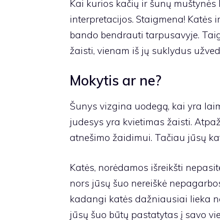
Kai kurios kačių ir šunų muštynės 
interpretacijos. Staigmena! Katės 
bando bendrauti tarpusavyje. Tai
žaisti, vienam iš jų suklydus užve
Mokytis ar ne?
Šunys vizgina uodegą, kai yra lai
judesys yra kvietimas žaisti. Atpa
atnešimo žaidimui. Tačiau jūsų kat
Katės, norėdamos išreikšti nepasite
nors jūsų šuo nereiškė nepagarbos
kadangi katės dažniausiai lieka n
jūsų šuo būtų pastatytas į savo viet