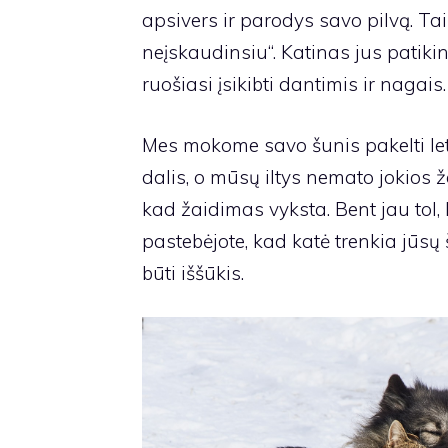
apsivers ir parodys savo pilvą. Tai
neįskaudinsiu“. Katinas jus patikin
ruošiasi įsikibti dantimis ir nagais.
Mes mokome savo šunis pakelti lete
dalis, o mūsų iltys nemato jokios ž
kad žaidimas vyksta. Bent jau tol, 
pastebėjote, kad katė trenkia jūsų
būti iššūkis.