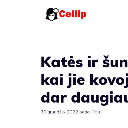
Pereiti
prie
turinio
Katės ir šun
kai jie kovo
dar daugia
30 gruodžio, 2022
pagal
Celip