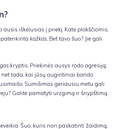
n?
 ausis iškėlusias į priekį. Katė plokščiomis,
nepatenkinta
kažkas
. Bet tavo šuo? Jie gali
ngas
kryptis. Priekinės ausys rodo agresiją;
i net tada, kai jūsų augintiniai bando
i susimaišo. Sumišimas geriausiu metu gali
eju? Galite pamatyti urzgimą ir šnypštimą.
veikia. Šuo, kuris nori paskatinti žaidimą,