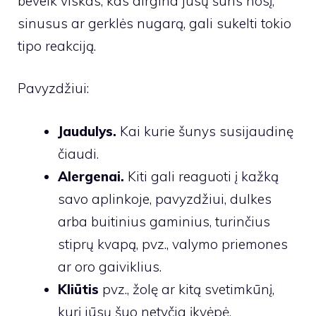
beveik viskas, kas dirgina jūsų šuns nosį,
sinusus ar gerklės nugarą, gali sukelti tokio
tipo reakciją.
Pavyzdžiui:
Jaudulys.
Kai kurie šunys susijaudinę
čiaudi.
Alergenai.
Kiti gali reaguoti į kažką
savo aplinkoje, pavyzdžiui, dulkes
arba buitinius gaminius, turinčius
stiprų kvapą, pvz., valymo priemones
ar oro gaiviklius.
Kliūtis
pvz., žolę ar kitą svetimkūnį,
kurį jūsų šuo netyčia įkvėpė.