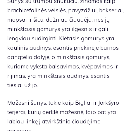
Šunys su trumpu snukučiu, žinomos kaip
brachicefalinės veislės, pavyzdžiui, bokseriai,
mopsai ir šicu, dažniau čiaudėja, nes jų
minkštasis gomurys yra ilgesnis ir gali
lengviau sudirginti. Kietasis gomurys yra
kaulinis audinys, esantis priekinėje burnos
dangtelio dalyje, o minkštasis gomurys,
kuriame vyksta balsavimas, kvėpavimas ir
rijimas, yra minkštasis audinys, esantis
tiesiai už jo.
Mažesni šunys, tokie kaip Bigliai ir Jorkšyro
terjerai, kurių gerklė mažesnė, taip pat yra
labiau linkę į atvirkštinio čiaudėjimo
epizodus.