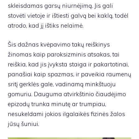
skleisdamas garsų niurnėjimą. Jis gali
stovėti vietoje ir ištiesti galvą bei kaklą, todėl
atrodo, kad jį ištiks nelaimė.
Šis dažnas kvėpavimo takų reiškinys
žinomas kaip paroksizminis atsakas, tai
reiškia, kad jis įvyksta staiga ir pakartotinai,
panašiai kaip spazmas, ir paveikia raumenų
sritį gerklės gale, vadinamą minkštuoju
gomuriu. Dauguma atvirkštinio čiaudėjimo
epizodų trunka minutę ar trumpiau,
nesukeldami jokios ilgalaikės fizinės žalos
jūsų šuniui.