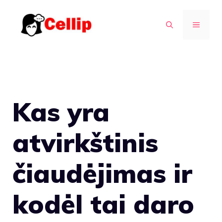
Pereiti
prie
MENIU
turinio
Kas yra
atvirkštinis
čiaudėjimas ir
kodėl tai daro