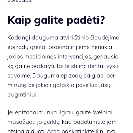
Kaip galite padėti?
Kadangi dauguma atvirkštinio čiaudėjimo
epizodų greitai praeina ir jiems nereikia
jokios medicininės intervencijos, geriausia,
ką galite padaryti, tai leisti incidentui vykti
savaime. Dauguma epizodų baigiasi per
minutę, be jokio ilgalaikio poveikio jūsų
augintiniui.
Jei epizodai trunka ilgiau, galite švelniai
masažuoti jo gerklę, kad padėtumėte jam
atsipalaiduoti. Arba paskatinkite jį nuryti,