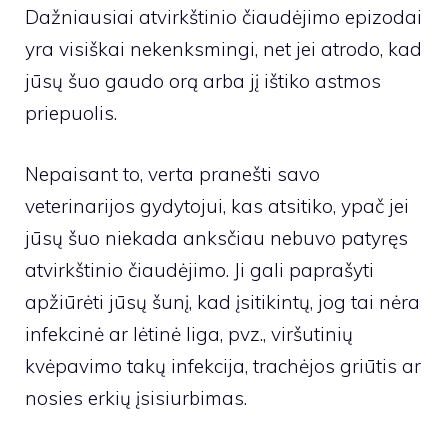
Dažniausiai atvirkštinio čiaudėjimo epizodai
yra visiškai nekenksmingi, net jei atrodo, kad
jūsų šuo gaudo orą arba jį ištiko astmos
priepuolis.
Nepaisant to, verta pranešti savo
veterinarijos gydytojui, kas atsitiko, ypač jei
jūsų šuo niekada anksčiau nebuvo patyręs
atvirkštinio čiaudėjimo. Ji gali paprašyti
apžiūrėti jūsų šunį, kad įsitikintų, jog tai nėra
infekcinė ar lėtinė liga, pvz., viršutinių
kvėpavimo takų infekcija, trachėjos griūtis ar
nosies erkių įsisiurbimas.