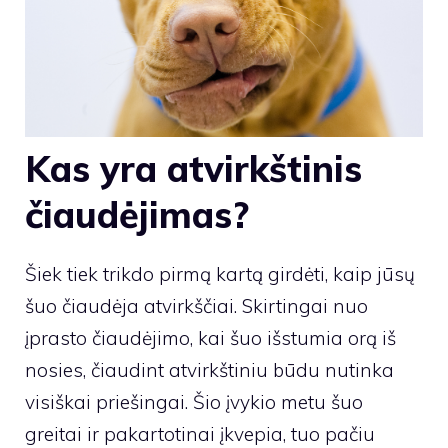
Kas yra atvirkštinis
čiaudėjimas?
Šiek tiek trikdo pirmą kartą girdėti, kaip jūsų
šuo čiaudėja atvirkščiai. Skirtingai nuo
įprasto čiaudėjimo, kai šuo išstumia orą iš
nosies, čiaudint atvirkštiniu būdu nutinka
visiškai priešingai. Šio įvykio metu šuo
greitai ir pakartotinai įkvepia, tuo pačiu