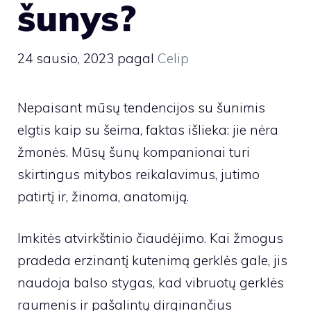
šunys?
24 sausio, 2023
pagal
Celip
Nepaisant mūsų tendencijos su šunimis
elgtis kaip su šeima, faktas išlieka: jie nėra
žmonės. Mūsų šunų kompanionai turi
skirtingus mitybos reikalavimus, jutimo
patirtį ir, žinoma, anatomiją.
Imkitės atvirkštinio čiaudėjimo. Kai žmogus
pradeda erzinantį kutenimą gerklės gale, jis
naudoja balso stygas, kad vibruotų gerklės
raumenis ir pašalintų dirginančius