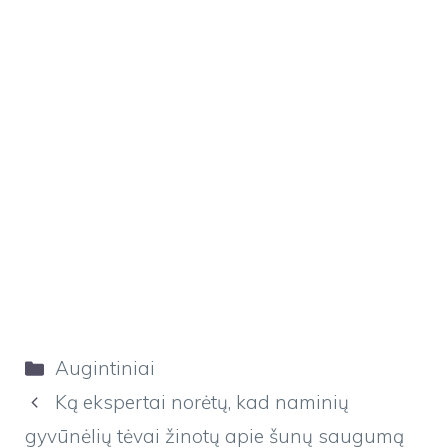
Kategorijos
Augintiniai
Ką ekspertai norėtų, kad naminių
gyvūnėlių tėvai žinotų apie šunų saugumą