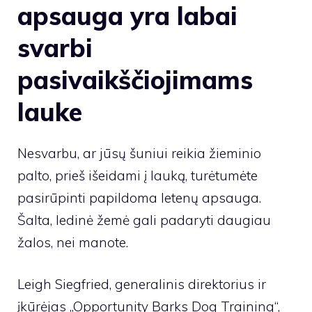
apsauga yra labai
svarbi
pasivaikščiojimams
lauke
Nesvarbu, ar jūsų šuniui reikia žieminio
palto, prieš išeidami į lauką, turėtumėte
pasirūpinti papildoma letenų apsauga.
Šalta, ledinė žemė gali padaryti daugiau
žalos, nei manote.
Leigh Siegfried, generalinis direktorius ir
įkūrėjas
„Opportunity Barks Dog Training“,