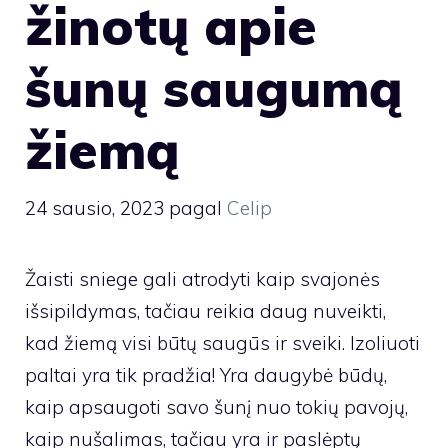
žinotų apie
šunų saugumą
žiemą
24 sausio, 2023
pagal
Celip
Žaisti sniege gali atrodyti kaip svajonės
išsipildymas, tačiau reikia daug nuveikti,
kad žiemą visi būtų saugūs ir sveiki. Izoliuoti
paltai yra tik pradžia! Yra daugybė būdų,
kaip apsaugoti savo šunį nuo tokių pavojų,
kaip nušalimas, tačiau yra ir paslėptų