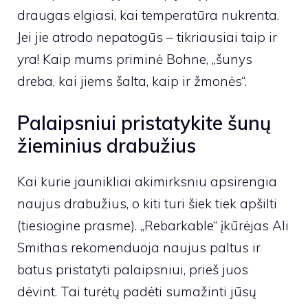
draugas elgiasi, kai temperatūra nukrenta.
Jei jie atrodo nepatogūs – tikriausiai taip ir
yra! Kaip mums priminė Bohne, „šunys
dreba, kai jiems šalta, kaip ir žmonės“.
Palaipsniui pristatykite šunų
žieminius drabužius
Kai kurie jaunikliai akimirksniu apsirengia
naujus drabužius, o kiti turi šiek tiek apšilti
(tiesiogine prasme). „Rebarkable“ įkūrėjas Ali
Smithas rekomenduoja naujus paltus ir
batus pristatyti palaipsniui, prieš juos
dėvint. Tai turėtų padėti sumažinti jūsų