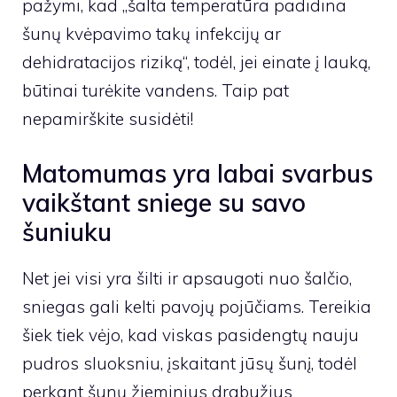
pažymi, kad „šalta temperatūra padidina
šunų kvėpavimo takų infekcijų ar
dehidratacijos riziką“, todėl, jei einate į lauką,
būtinai turėkite vandens. Taip pat
nepamirškite susidėti!
Matomumas yra labai svarbus
vaikštant sniege su savo
šuniuku
Net jei visi yra šilti ir apsaugoti nuo šalčio,
sniegas gali kelti pavojų pojūčiams. Tereikia
šiek tiek vėjo, kad viskas pasidengtų nauju
pudros sluoksniu, įskaitant jūsų šunį, todėl
perkant šunų žieminius drabužius