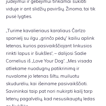
judėjimui ir gebėjimui tinkamai sukibti
viduje ir ant slidžių paviršių. Žinoma, tai tik
pusė lygties.
„Turime kavalieriaus karaliaus Čarlzo
spanielį su ilgu „grinčo pėdų“ kailiu aplink
letenas, kurios pasivaikščiojant linkusios
rinkti lapus ir šiukšles“, – dalijosi Sadie
Cornelius iš „Love Your Dog“. „Mes visada
atliekame nuodugnų patikrinimą ir
nuvalome jo letenas šiltu, muiluotu
skudurėliu, kai išeiname pasivaikščioti.
Savininkai taip pat nori nukirpti kailį tarp
letenų pagalvėlių, kad nesusikauptų ledas