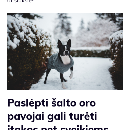
ar šiukšlės.
Paslėpti šalto oro
pavojai gali turėti
įtakos net sveikiems