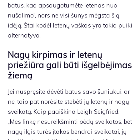
batus, kad apsaugotumėte letenas nuo
nušalimo“, nors ne visi šunys mėgsta šią
idėją. Štai kodėl letenų vaškas yra tokia puiki
alternatyva!
Nagų kirpimas ir letenų
priežiūra gali būti išgelbėjimas
žiemą
Jei nuspręsite dėvėti batus savo šuniukui, ar
ne, taip pat norėsite stebėti jų letenų ir nagų
sveikatą. Kaip paaiškina Leigh Seigfried:
„Mes linkę nesureikšminti pėdų sveikatos, bet
nagų ilgis turės įtakos bendrai sveikatai, jų