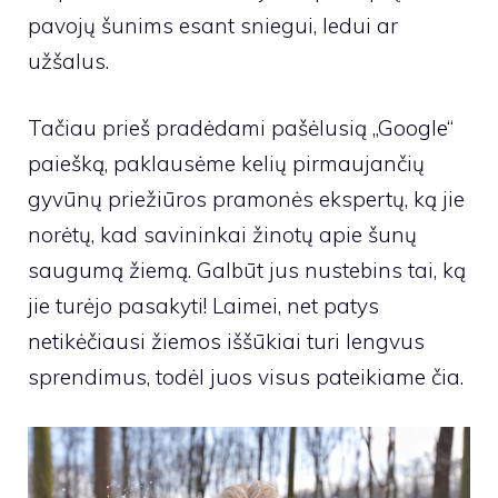
pavojų šunims esant sniegui, ledui ar
užšalus.
Tačiau prieš pradėdami pašėlusią „Google“
paiešką, paklausėme kelių pirmaujančių
gyvūnų priežiūros pramonės ekspertų, ką jie
norėtų, kad savininkai žinotų apie šunų
saugumą žiemą. Galbūt jus nustebins tai, ką
jie turėjo pasakyti! Laimei, net patys
netikėčiausi žiemos iššūkiai turi lengvus
sprendimus, todėl juos visus pateikiame čia.