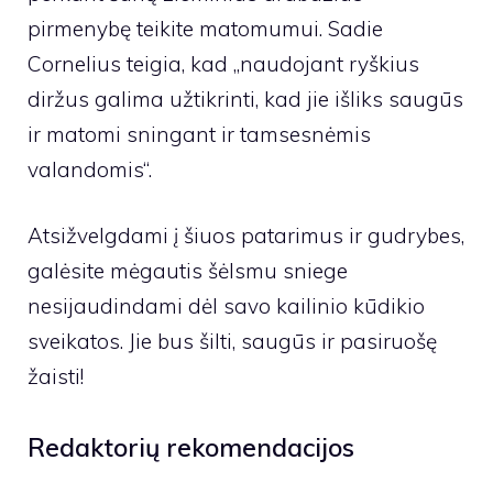
pirmenybę teikite matomumui. Sadie
Cornelius teigia, kad „naudojant ryškius
diržus galima užtikrinti, kad jie išliks saugūs
ir matomi sningant ir tamsesnėmis
valandomis“.
Atsižvelgdami į šiuos patarimus ir gudrybes,
galėsite mėgautis šėlsmu sniege
nesijaudindami dėl savo kailinio kūdikio
sveikatos. Jie bus šilti, saugūs ir pasiruošę
žaisti!
Redaktorių rekomendacijos