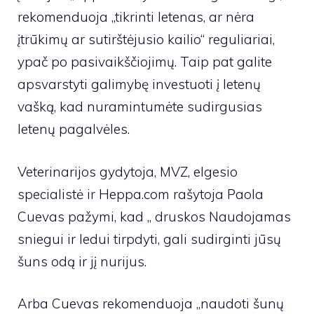
rekomenduoja „
tikrinti letenas, ar nėra
įtrūkimų ar sutirštėjusio kailio“ reguliariai,
ypač po pasivaikščiojimų. Taip pat galite
apsvarstyti galimybę investuoti į letenų
vašką, kad nuramintumėte sudirgusias
letenų pagalvėles.
Veterinarijos gydytoja, MVZ, elgesio
specialistė ir Heppa.com rašytoja Paola
Cuevas pažymi, kad „
druskos
Naudojamas
sniegui ir ledui tirpdyti, gali sudirginti jūsų
šuns odą ir jį nurijus.
Arba Cuevas rekomenduoja „naudoti šunų