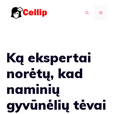
Pereiti
prie
MENIU
turinio
Ką ekspertai
norėtų, kad
naminių
gyvūnėlių tėvai