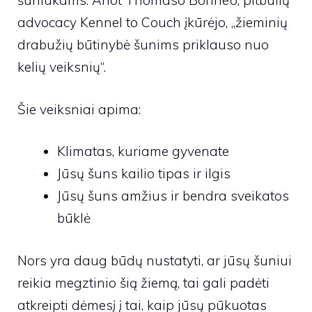
šuniukams. Anot Thomaso Bohne’o, pitbulių
advocacy Kennel to Couch įkūrėjo, „žieminių
drabužių būtinybė šunims priklauso nuo
kelių veiksnių“.
Šie veiksniai apima:
Klimatas, kuriame gyvenate
Jūsų šuns kailio tipas ir ilgis
Jūsų šuns amžius ir bendra sveikatos
būklė
Nors yra daug būdų nustatyti, ar jūsų šuniui
reikia megztinio šią žiemą, tai gali padėti
atkreipti dėmesį į tai, kaip jūsų pūkuotas