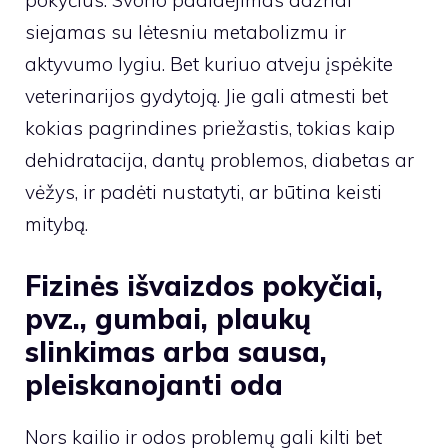
pokyčius. Svorio padidėjimas dažnai
siejamas su lėtesniu metabolizmu ir
aktyvumo lygiu. Bet kuriuo atveju įspėkite
veterinarijos gydytoją. Jie gali atmesti bet
kokias pagrindines priežastis, tokias kaip
dehidratacija, dantų problemos, diabetas ar
vėžys, ir padėti nustatyti, ar būtina keisti
mitybą.
Fizinės išvaizdos pokyčiai,
pvz., gumbai, plaukų
slinkimas arba sausa,
pleiskanojanti oda
Nors kailio ir odos problemų gali kilti bet