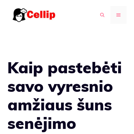
Pereiti
prie
MENIU
turinio
Kaip pastebėti
savo vyresnio
amžiaus šuns
senėjimo