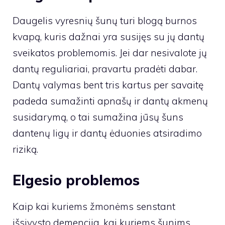
Daugelis vyresnių šunų turi blogą burnos
kvapą, kuris dažnai yra susijęs su jų dantų
sveikatos problemomis. Jei dar nesivalote jų
dantų reguliariai, pravartu pradėti dabar.
Dantų valymas bent tris kartus per savaitę
padeda sumažinti apnašų ir dantų akmenų
susidarymą, o tai sumažina jūsų šuns
dantenų ligų ir dantų ėduonies atsiradimo
riziką.
Elgesio problemos
Kaip kai kuriems žmonėms senstant
išsivysto demencija, kai kuriems šunims