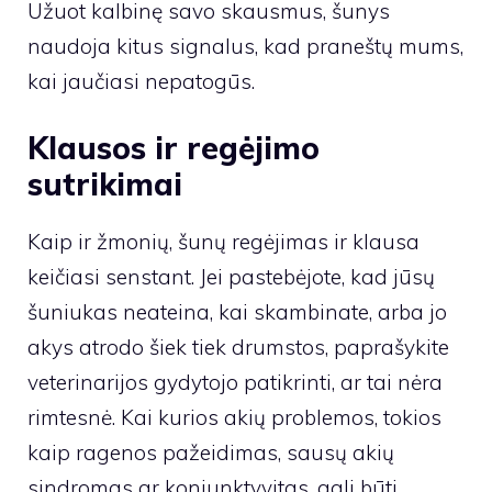
Užuot kalbinę savo skausmus, šunys
naudoja kitus signalus, kad praneštų mums,
kai jaučiasi nepatogūs.
Klausos ir regėjimo
sutrikimai
Kaip ir žmonių, šunų regėjimas ir klausa
keičiasi senstant. Jei pastebėjote, kad jūsų
šuniukas neateina, kai skambinate, arba jo
akys atrodo šiek tiek drumstos, paprašykite
veterinarijos gydytojo patikrinti, ar tai nėra
rimtesnė. Kai kurios akių problemos, tokios
kaip ragenos pažeidimas, sausų akių
sindromas ar konjunktyvitas, gali būti