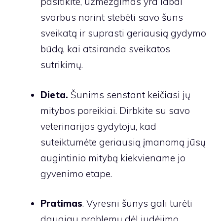
pasitikite, užmezgimas yra labai
svarbus norint stebėti savo šuns
sveikatą ir suprasti geriausią gydymo
būdą, kai atsiranda sveikatos
sutrikimų.
Dieta.
Šunims senstant keičiasi jų
mitybos poreikiai. Dirbkite su savo
veterinarijos gydytoju, kad
suteiktumėte geriausią įmanomą jūsų
augintinio mitybą kiekviename jo
gyvenimo etape.
Pratimas
. Vyresni šunys gali turėti
daugiau problemų dėl judėjimo,