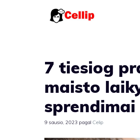
Pereiti
prie
turinio
7 tiesiog p
maisto lai
sprendimai
9 sausio, 2023
pagal
Celip