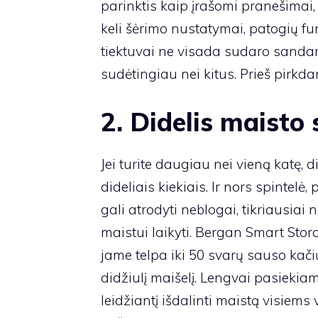
parinktis kaip įrašomi pranešimai, 
keli šėrimo nustatymai, patogių fu
tiektuvai ne visada sudaro sandari
sudėtingiau nei kitus. Prieš pirkda
2. Didelis maisto
Jei turite daugiau nei vieną katę, 
dideliais kiekiais. Ir nors spintelė,
gali atrodyti neblogai, tikriausiai
maistui laikyti. Bergan Smart Sto
jame telpa iki 50 svarų sauso kačių
didžiulį maišelį. Lengvai pasiekia
leidžiantį išdalinti maistą visiem