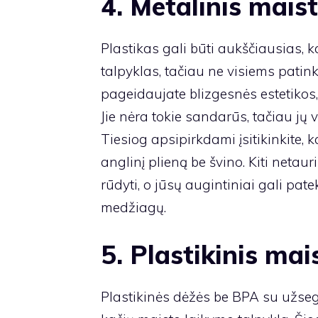
4. Metalinis mais
Plastikas gali būti aukščiausias, 
talpyklas, tačiau ne visiems patinka
pageidaujate blizgesnės estetikos, 
Jie nėra tokie sandarūs, tačiau jų v
Tiesiog apsipirkdami įsitikinkite, 
anglinį plieną be švino. Kiti netau
rūdyti, o jūsų augintiniai gali pat
medžiagų.
5. Plastikinis ma
Plastikinės dėžės be BPA su užseg