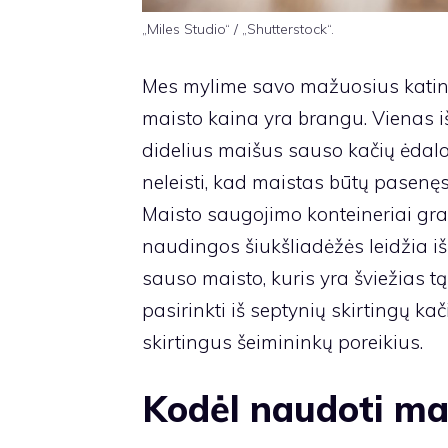
„Miles Studio“ / „Shutterstock“.
Mes mylime savo mažuosius katinuk
maisto kaina yra brangu. Vienas i
didelius maišus sauso kačių ėdalo.
neleisti, kad maistas būtų pasenęs
Maisto saugojimo konteineriai graž
naudingos šiukšliadėžės leidžia iš
sauso maisto, kuris yra šviežias tą
pasirinkti iš septynių skirtingų k
skirtingus šeimininkų poreikius.
Kodėl naudoti ma