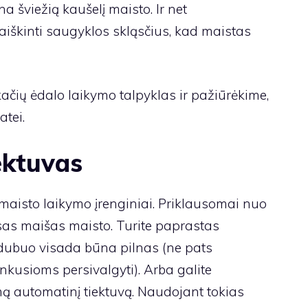
a šviežią kaušelį maisto. Ir net
iaiškinti saugyklos skląsčius, kad maistas
kačių ėdalo laikymo talpyklas ir pažiūrėkime,
atei.
ektuvas
 maisto laikymo įrenginiai. Priklausomai nuo
visas maišas maisto. Turite paprastas
e dubuo visada būna pilnas (ne pats
nkusioms persivalgyti). Arba galite
amą automatinį tiektuvą. Naudojant tokias