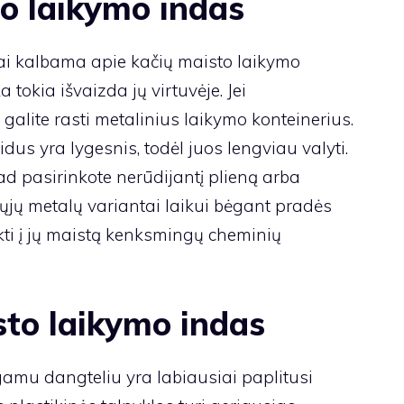
to laikymo indas
kai kalbama apie kačių maisto laikymo
 tokia išvaizda jų virtuvėje. Jei
galite rasti metalinius laikymo konteinerius.
idus yra lygesnis, todėl juos lengviau valyti.
kad pasirinkote nerūdijantį plieną arba
riųjų metalų variantai laikui bėgant pradės
ekti į jų maistą kenksmingų cheminių
isto laikymo indas
amu dangteliu yra labiausiai paplitusi