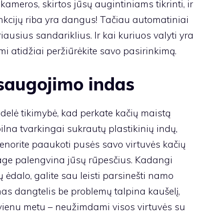
kameros, skirtos jūsų augintiniams tikrinti, ir
nkcijų riba yra dangus! Tačiau automatiniai
ausius sandariklius. Ir kai kuriuos valyti yra
mi atidžiai peržiūrėkite savo pasirinkimą.
 saugojimo indas
didelė tikimybė, kad perkate kačių maistą
 pilna tvarkingai sukrautų plastikinių indų,
 nenorite paaukoti pusės savo virtuvės kačių
rage palengvina jūsų rūpesčius. Kadangi
 ėdalo, galite sau leisti parsinešti namo
mas dangtelis be problemų talpina kaušelį,
s vienu metu – neužimdami visos virtuvės su