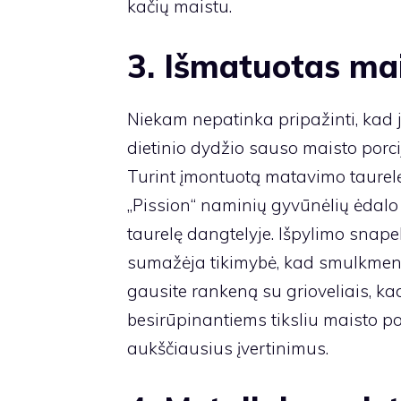
kačių maistu.
3. Išmatuotas ma
Niekam nepatinka pripažinti, kad jų 
dietinio dydžio sauso maisto porci
Turint įmontuotą matavimo taurelę, 
„Pission“ naminių gyvūnėlių ėdalo
taurelę dangtelyje. Išpylimo snape
sumažėja tikimybė, kad smulkmenos 
gausite rankeną su grioveliais, ka
besirūpinantiems tiksliu maisto po
aukščiausius įvertinimus.