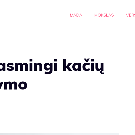
MADA
MOKSLAS
VER
rasmingi kačių
kymo