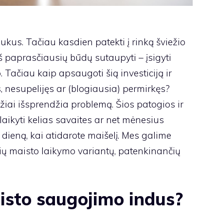
us. Tačiau kasdien patekti į rinką šviežio
š paprasčiausių būdų sutaupyti – įsigyti
 Tačiau kaip apsaugoti šią investiciją ir
, nesupelijęs ar (blogiausia) permirkęs?
iai išsprendžia problemą. Šios patogios ir
laikyti kelias savaites ar net mėnesius
 dieną, kai atidarote maišelį. Mes galime
ačių maisto laikymo variantų, patenkinančių
isto saugojimo indus?