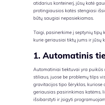
atidarius konteinerį, jūsų katė gaun
protingiausios katės stengiasi išs
būtų saugiai nepasiekiamas.
Taigi, pasinerkime į septynių tipų 
kurie geriausiai tiktų jums ir jūsų k
1. Automatinis ti
Automatiniai tiektuvai yra puikūs
stiliaus, juose be problemų tilps 
gravitacijos tipo šėryklas, kurios
geriausias pasirinkimas katėms, li
išsibarstyti ir įsigyti programuoj