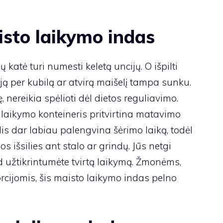
isto laikymo indas
katė turi numesti keletą uncijų. O išpilti
ją per kubilą ar atvirą maišelį tampa sunku.
nereikia spėlioti dėl dietos reguliavimo.
 laikymo konteineris pritvirtina matavimo
lis dar labiau palengvina šėrimo laiką, todėl
išsilies ant stalo ar grindų. Jūs netgi
d užtikrintumėte tvirtą laikymą. Žmonėms,
rcijomis, šis maisto laikymo indas pelno