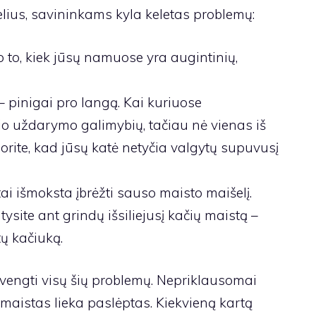
elius, savininkams kyla keletas problemų:
to, kiek jūsų namuose yra augintinių,
pinigai pro langą. Kai kuriuose
o uždarymo galimybių, tačiau nė vienas iš
orite, kad jūsų katė netyčia valgytų supuvusį
ai išmoksta įbrėžti sauso maisto maišelį.
ysite ant grindų išsiliejusį kačių maistą –
tų kačiuką.
vengti visų šių problemų. Nepriklausomai
 maistas lieka paslėptas. Kiekvieną kartą