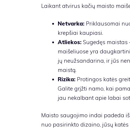
Laikant atvirus kačių maisto maiš
Netvarka:
Priklausomai nuo 
krepšiai kaupiasi.
Atliekos:
Sugedęs maistas – 
maišeliuose yra daugkartini
jų neužsandarina, ir jūs nen
maistą.
Rizika:
Protingos katės greit
Galite grįžti namo, kai pamat
jau nekalbant apie labai so
Maisto saugojimo indai padeda iš
nuo pasirinkto dizaino, jūsų katės