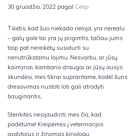
30 gruodžio, 2022
pagal
Celip
Tikėtis, kad šuo niekada neloja, yra nerealu
– galų gale tai yra jų prigimtis, tačiau jums
taip pat nereikėtų susidurti su
nenutrūkstamu lojimu. Nesvarbu, ar jūsų
kaimynai, kambario draugai ar jūsų ausys
skundėsi, mes tikrai suprantame, kodėl šuns
dresavimas nustoti loti gali atrodyti
bauginantis.
Stenkitės nesijaudinti; mes čia, kad
padėtume! Kreipėmės į veterinarijos
gydytojus ir žinomas kinologų