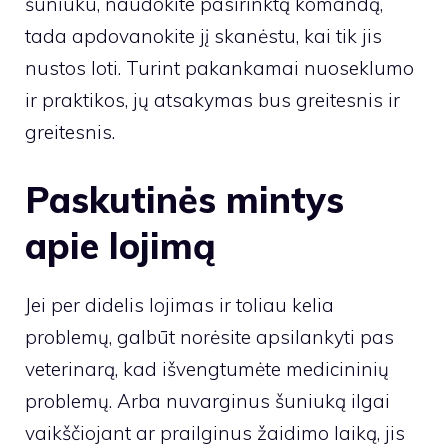
šuniuku, naudokite pasirinktą komandą,
tada apdovanokite jį skanėstu, kai tik jis
nustos loti. Turint pakankamai nuoseklumo
ir praktikos, jų atsakymas bus greitesnis ir
greitesnis.
Paskutinės mintys
apie lojimą
Jei per didelis lojimas ir toliau kelia
problemų, galbūt norėsite apsilankyti pas
veterinarą, kad išvengtumėte medicininių
problemų. Arba nuvarginus šuniuką ilgai
vaikščiojant ar prailginus žaidimo laiką, jis