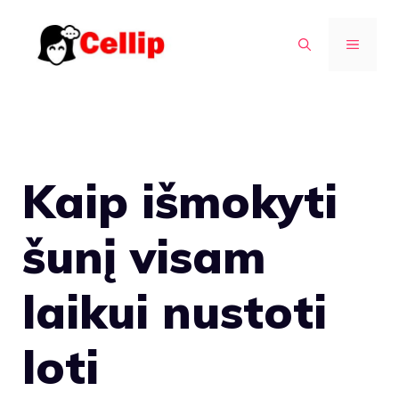
Pereiti
prie
MENIU
turinio
Kaip išmokyti
šunį visam
laikui nustoti
loti