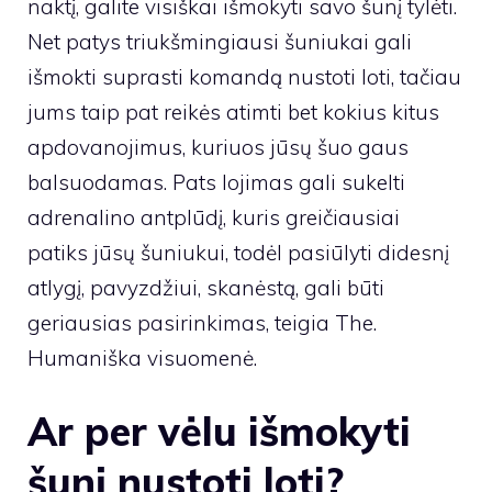
naktį, galite visiškai išmokyti savo šunį tylėti.
Net patys triukšmingiausi šuniukai gali
išmokti suprasti komandą nustoti loti, tačiau
jums taip pat reikės atimti bet kokius kitus
apdovanojimus, kuriuos jūsų šuo gaus
balsuodamas. Pats lojimas gali sukelti
adrenalino antplūdį, kuris greičiausiai
patiks jūsų šuniukui, todėl pasiūlyti didesnį
atlygį, pavyzdžiui, skanėstą, gali būti
geriausias pasirinkimas, teigia The.
Humaniška visuomenė
.
Ar per vėlu išmokyti
šunį nustoti loti?