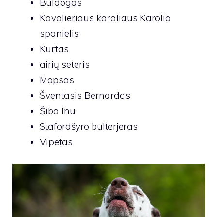
Buldogas
Kavalieriaus karaliaus Karolio
spanielis
Kurtas
airių seteris
Mopsas
Šventasis Bernardas
Šiba Inu
Stafordšyro bulterjeras
Vipetas