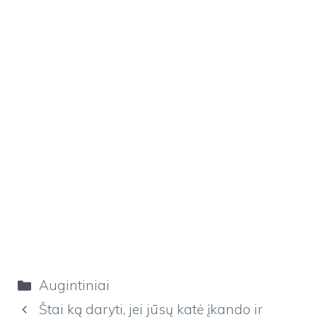
Kategorijos
Augintiniai
Štai ką daryti, jei jūsų katė įkando ir