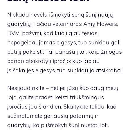
Niekada nevėlu išmokyti seną šunį naujų
gudrybių. Tačiau veterinaras
Amy Flowers,
DVM
, pažymi, kad kuo ilgiau tęsiasi
nepageidaujamas elgesys, tuo sunkiau gali
būti jį pakeisti. Tai panašu į tai, kaip žmogus
bando atsikratyti įpročio: kuo labiau
įsišaknijęs elgesys, tuo sunkiau jo atsikratyti.
Nesijaudinkite – net jei jūsų šuo daug metų
loja, galite pradėti keisti triukšmingus
įpročius jau šiandien. Skaitykite toliau, kad
sužinotumėte geriausių patarimų ir
gudrybių, kaip išmokyti šunį nustoti loti.