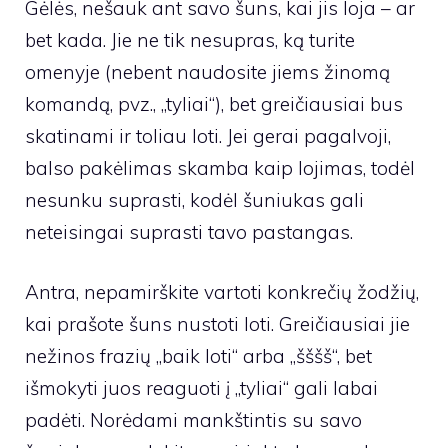
Gėlės
, nešauk ant savo šuns, kai jis loja – ar
bet kada. Jie ne tik nesupras, ką turite
omenyje (nebent naudosite jiems žinomą
komandą, pvz., „tyliai“), bet greičiausiai bus
skatinami ir toliau loti. Jei gerai pagalvoji,
balso pakėlimas skamba kaip lojimas, todėl
nesunku suprasti, kodėl šuniukas gali
neteisingai suprasti tavo pastangas.
Antra, nepamirškite vartoti konkrečių žodžių,
kai prašote šuns nustoti loti. Greičiausiai jie
nežinos frazių „baik loti“ arba „šššš“, bet
išmokyti juos reaguoti į „tyliai“ gali labai
padėti. Norėdami mankštintis su savo