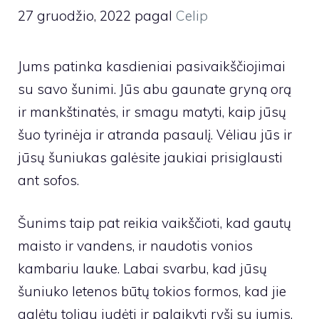
27 gruodžio, 2022
pagal
Celip
Jums patinka kasdieniai pasivaikščiojimai
su savo šunimi. Jūs abu gaunate gryną orą
ir mankštinatės, ir smagu matyti, kaip jūsų
šuo tyrinėja ir atranda pasaulį. Vėliau jūs ir
jūsų šuniukas galėsite jaukiai prisiglausti
ant sofos.
Šunims taip pat reikia vaikščioti, kad gautų
maisto ir vandens, ir naudotis vonios
kambariu lauke. Labai svarbu, kad jūsų
šuniuko letenos būtų tokios formos, kad jie
galėtų toliau judėti ir palaikyti ryšį su jumis.