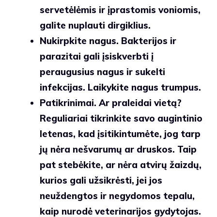
servetėlėmis ir įprastomis voniomis,
galite nuplauti dirgiklius.
Nukirpkite nagus.
Bakterijos ir
parazitai gali įsiskverbti į
peraugusius nagus ir sukelti
infekcijas. Laikykite nagus trumpus.
Patikrinimai.
Ar praleidai vietą?
Reguliariai tikrinkite savo augintinio
letenas, kad įsitikintumėte, jog tarp
jų nėra nešvarumų ar druskos. Taip
pat stebėkite, ar nėra atvirų žaizdų,
kurios gali užsikrėsti, jei jos
neuždengtos ir negydomos tepalu,
kaip nurodė veterinarijos gydytojas.