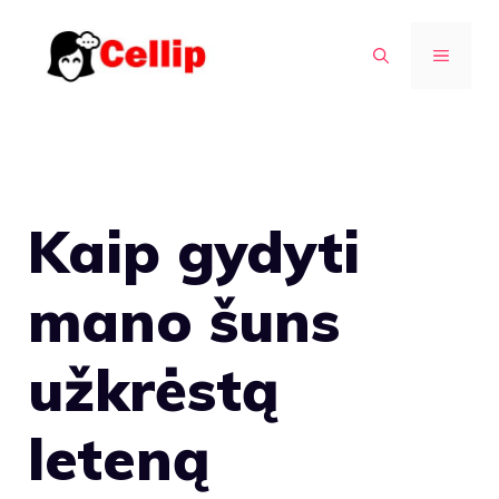
Pereiti
prie
MENIU
turinio
Kaip gydyti
mano šuns
užkrėstą
leteną