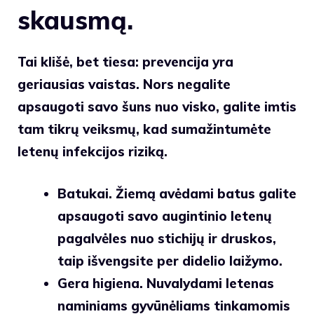
skausmą.
Tai klišė, bet tiesa: prevencija yra
geriausias vaistas. Nors negalite
apsaugoti savo šuns nuo visko, galite imtis
tam tikrų veiksmų, kad sumažintumėte
letenų infekcijos riziką.
Batukai.
Žiemą avėdami batus galite
apsaugoti savo augintinio letenų
pagalvėles nuo stichijų ir druskos,
taip išvengsite per didelio laižymo.
Gera higiena.
Nuvalydami letenas
naminiams gyvūnėliams tinkamomis