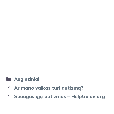
Kategorijos
Augintiniai
Ar mano vaikas turi autizmą?
Suaugusiųjų autizmas – HelpGuide.org