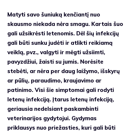
Matyti savo šuniuką kenčiantį nuo
skausmo niekada nėra smagu. Kartais šuo
gali užsikrėsti letenomis. Dėl šių infekcijų
gali būti sunku judėti ir atlikti reikiamą
veiklą, pvz., valgyti ir mėgti užsiimti,
pavyzdžiui, žaisti su jumis. Norėsite
stebėti, ar nėra per daug laižymo, išskyrų
ar pūlių, paraudimo, kraujavimo ar
patinimo. Visi šie simptomai gali rodyti
letenų infekciją. Įtarus letenų infekciją,
geriausia nedelsiant paskambinti
veterinarijos gydytojui. Gydymas
priklausys nuo priežasties, kuri gali būti