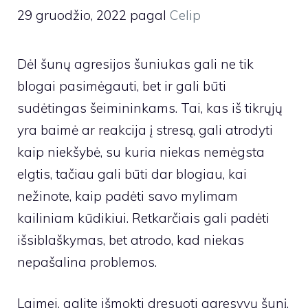
29 gruodžio, 2022
pagal
Celip
Dėl šunų agresijos šuniukas gali ne tik
blogai pasimėgauti, bet ir gali būti
sudėtingas šeimininkams. Tai, kas iš tikrųjų
yra baimė ar reakcija į stresą, gali atrodyti
kaip niekšybė, su kuria niekas nemėgsta
elgtis, tačiau gali būti dar blogiau, kai
nežinote, kaip padėti savo mylimam
kailiniam kūdikiui. Retkarčiais gali padėti
išsiblaškymas, bet atrodo, kad niekas
nepašalina problemos.
Laimei, galite išmokti dresuoti agresyvų šunį.