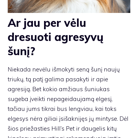
Ar jau per vėlu
dresuoti agresyvų
šunį?
Niekada nevėlu išmokyti seną šunį naujų
triukų, tą patį galima pasakyti ir apie
agresiją. Bet kokio amžiaus šuniukas
sugeba įveikti nepageidaujamą elgesį,
tačiau jums tikrai bus lengviau, kai toks
elgesys nėra giliai įsišaknijęs jų mintyse. Dėl
šios priežasties Hill’s Pet ir daugelis kitų