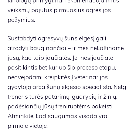
kinologų primygtinai rekomenduoja imtis
veiksmų pajutus pirmuosius agresijos
požymius.
Sustabdyti agresyvų šuns elgesį gali
atrodyti bauginančiai – ir mes nekaltiname
jūsų, kad taip jaučiatės. Jei nesijaučiate
pasitikintis bet kuriuo šio proceso etapu,
nedvejodami kreipkitės į veterinarijos
gydytoją arba šunų elgesio specialistą. Netgi
treneris turės patarimų, gudrybių ir žinių,
padėsiančių jūsų treniruotėms pakeisti.
Atminkite, kad saugumas visada yra
pirmoje vietoje.