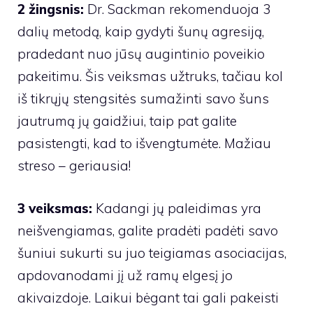
2 žingsnis:
Dr. Sackman rekomenduoja 3
dalių metodą, kaip gydyti šunų agresiją,
pradedant nuo jūsų augintinio poveikio
pakeitimu. Šis veiksmas užtruks, tačiau kol
iš tikrųjų stengsitės sumažinti savo šuns
jautrumą jų gaidžiui, taip pat galite
pasistengti, kad to išvengtumėte. Mažiau
streso – geriausia!
3 veiksmas:
Kadangi jų paleidimas yra
neišvengiamas, galite pradėti padėti savo
šuniui sukurti su juo teigiamas asociacijas,
apdovanodami jį už ramų elgesį jo
akivaizdoje. Laikui bėgant tai gali pakeisti