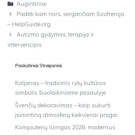
Kategorijos
Augintiniai
Padėti kam nors, sergančiam šizofrenija
– HelpGuide.org
Autizmo gydymas, terapija ir
intervencijos
Paskutiniai Straipsniai
Kaljanas – tradicinis rytų kultūros
simbolis šiuolaikiniame pasaulyje
Švenčių dekoravimas – kaip sukurti
įsimintiną atmosferą kiekvienai progai
Kompiuterių lizingas 2026: modernus