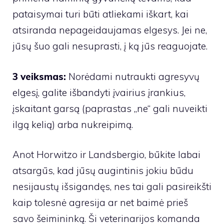
pataisymai turi būti atliekami iškart, kai
atsiranda nepageidaujamas elgesys. Jei ne,
jūsų šuo gali nesuprasti, į ką jūs reaguojate.
3 veiksmas:
Norėdami nutraukti agresyvų
elgesį, galite išbandyti įvairius įrankius,
įskaitant garsą (paprastas „ne“ gali nuveikti
ilgą kelią) arba nukreipimą.
Anot Horwitzo ir Landsbergio, būkite labai
atsargūs, kad jūsų augintinis jokiu būdu
nesijaustų išsigandęs, nes tai gali pasireikšti
kaip tolesnė agresija ar net baimė prieš
savo šeimininką. Ši veterinarijos komanda