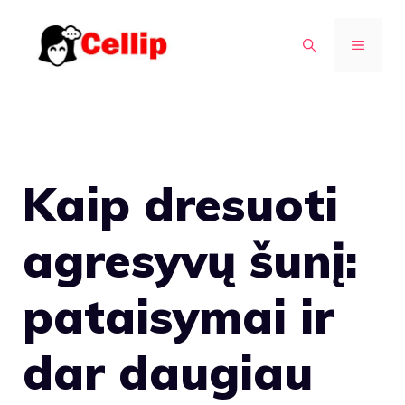
Pereiti
prie
MENIU
turinio
Kaip dresuoti
agresyvų šunį:
pataisymai ir
dar daugiau