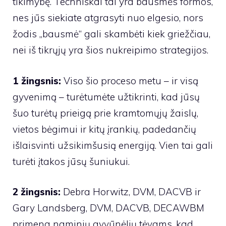
tikimybę. Techniškai tai yra bausmės formos,
nes jūs siekiate atgrasyti nuo elgesio, nors
žodis „bausmė“ gali skambėti kiek griežčiau,
nei iš tikrųjų yra šios nukreipimo strategijos.
1 žingsnis:
Viso šio proceso metu – ir visą
gyvenimą – turėtumėte užtikrinti, kad jūsų
šuo turėtų prieigą prie kramtomųjų žaislų,
vietos bėgimui ir kitų įrankių, padedančių
išlaisvinti užsikimšusią energiją. Vien tai gali
turėti įtakos jūsų šuniukui.
2 žingsnis:
Debra Horwitz, DVM, DACVB ir
Gary Landsberg, DVM, DACVB, DECAWBM
primena naminių gyvūnėlių tėvams, kad