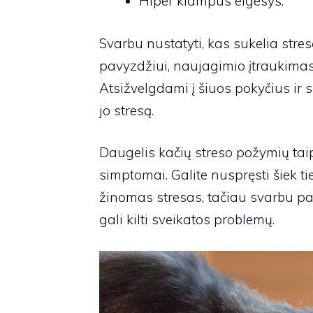
Hiper klampus elgesys.
Svarbu nustatyti, kas sukelia stres
pavyzdžiui, naujagimio įtraukimas
Atsižvelgdami į šiuos pokyčius ir sk
jo stresą.
Daugelis kačių streso požymių tai
simptomai. Galite nuspręsti šiek ti
žinomas stresas, tačiau svarbu pas
gali kilti sveikatos problemų.