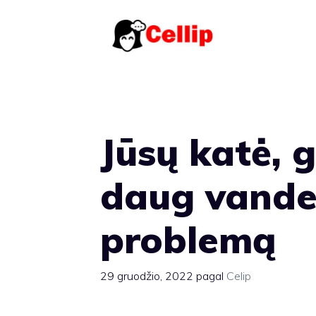
Pereiti
prie
turinio
Jūsų katė, g
daug vanden
problemą
29 gruodžio, 2022
pagal
Celip