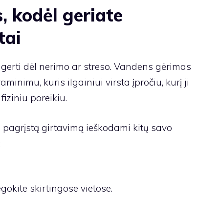
, kodėl geriate
tai
 gerti dėl nerimo ar streso. Vandens gėrimas
aminimu, kuris ilgainiui virsta įpročiu, kurį ji
iziniu poreikiu.
u pagrįstą girtavimą ieškodami kitų savo
:
kite skirtingose ​​vietose.