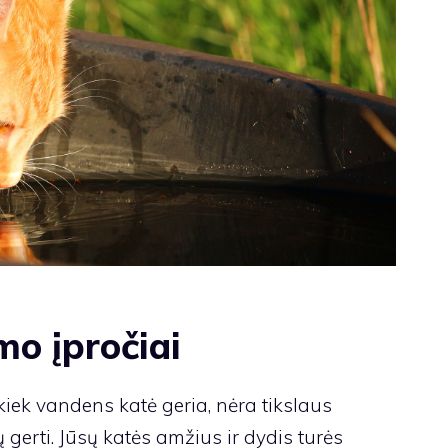
mo įpročiai
, kiek vandens katė geria, nėra tikslaus
 gerti. Jūsų katės amžius ir dydis turės