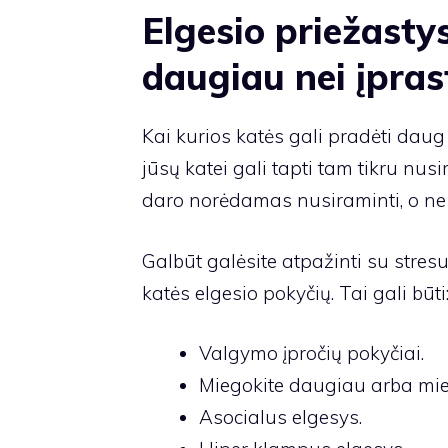
Elgesio priežastys
daugiau nei įpras
Kai kurios katės gali pradėti daug
jūsų katei gali tapti tam tikru nusir
daro norėdamas nusiraminti, o ne f
Galbūt galėsite atpažinti su stres
katės elgesio pokyčių. Tai gali būti
Valgymo įpročių pokyčiai.
Miegokite daugiau arba miego
Asocialus elgesys.