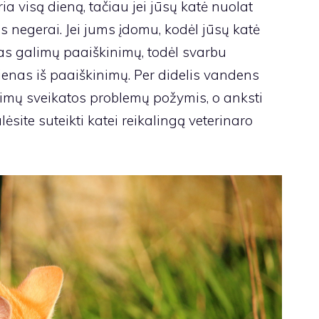
a visą dieną, tačiau jei jūsų katė nuolat
as negerai. Jei jums įdomu, kodėl jūsų katė
tas galimų paaiškinimų, todėl svarbu
vienas iš paaiškinimų. Per didelis vandens
limų sveikatos problemų požymis, o anksti
ėsite suteikti katei reikalingą veterinaro