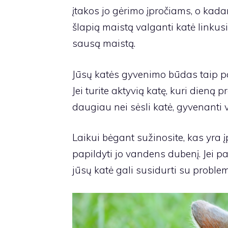
įtakos jo gėrimo įpročiams, o kad
šlapią maistą valganti katė linkusi 
sausą maistą.
Jūsų katės gyvenimo būdas taip pat
Jei turite aktyvią katę, kuri dieną p
daugiau nei sėsli katė, gyvenanti 
Laikui bėgant sužinosite, kas yra į
papildyti jo vandens dubenį. Jei pa
jūsų katė gali susidurti su proble