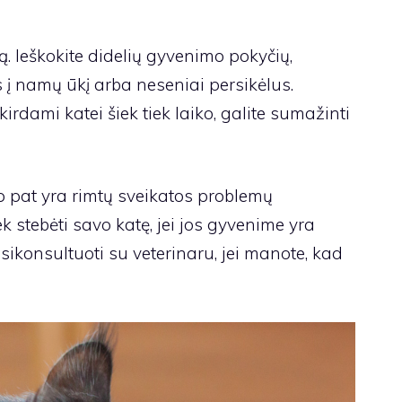
ą. Ieškokite didelių gyvenimo pokyčių,
 į namų ūkį arba neseniai persikėlus.
irdami katei šiek tiek laiko, galite sumažinti
p pat yra rimtų sveikatos problemų
ek stebėti savo katę, jei jos gyvenime yra
ikonsultuoti su veterinaru, jei manote, kad