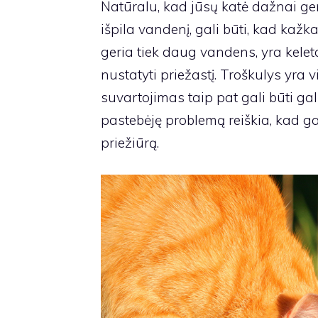
Natūralu, kad jūsų katė dažnai geri
išpila vandenį, gali būti, kad kažk
geria tiek daug vandens, yra kele
nustatyti priežastį. Troškulys yra 
suvartojimas taip pat gali būti ga
pastebėję problemą reiškia, kad gal
priežiūrą.