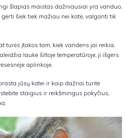
angi šlapias maistas dažniausiai yra vanduo,
gerti šiek tiek mažiau nei katė, valganti tik
 turės įtakos tam, kiek vandens jai reikia.
raleidžia lauke šiltoje temperatūroje, ji išgers
vėsesnėje aplinkoje.
prasta jūsų katei ir kaip dažnai turite
stebite staigius ir reikšmingus pokyčius,
ma.