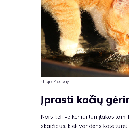
rihaji / Pixabay
Įprasti kačių gėri
Nors keli veiksniai turi įtakos tam
skaičiaus, kiek vandens katė turėtų