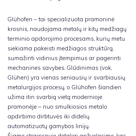
Glühofen – tai specializuota pramoninė
krosnis, naudojama metalų ir kitų medžiagų
terminio apdorojimo procesams, kurių metu
siekiama pakeisti medžiagos struktūrą,
sumažinti vidinius įtempimus ar pagerinti
mechanines savybes. Glūdinimas (vok.
Glühen) yra vienas seniausių ir svarbiausių
metalurgijos procesų, o Glühofen šiandien
užima itin svarbią vietą modernioje
pramonėje – nuo smulkiosios metalo
apdirbimo dirbtuvės iki didelių
automatizuotų gamybos linijų.
Šiame straipsnyje detaliai apžvelgsime, kas