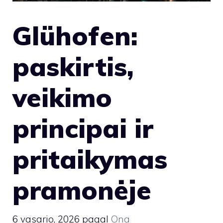
Glühofen:
paskirtis,
veikimo
principai ir
pritaikymas
pramonėje
6 vasario, 2026
pagal
Ona