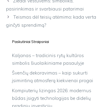
Žiedai vestuvėms: simbolika,
pasirinkimas ir svarbiausi patarimai
Teismas dėl teisių atėmimo: kada verta
ginčyti sprendimą?
Paskutiniai Straipsniai
Kaljanas – tradicinis rytų kultūros
simbolis šiuolaikiniame pasaulyje
Švenčių dekoravimas – kaip sukurti
įsimintiną atmosferą kiekvienai progai
Kompiuterių lizingas 2026: modernus
būdas įsigyti technologijas be didelių
pradinių investicijų