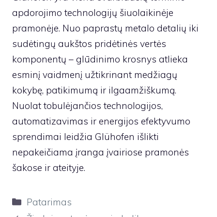
apdorojimo technologijų šiuolaikinėje
pramonėje. Nuo paprastų metalo detalių iki
sudėtingų aukštos pridėtinės vertės
komponentų – glūdinimo krosnys atlieka
esminį vaidmenį užtikrinant medžiagų
kokybę, patikimumą ir ilgaamžiškumą.
Nuolat tobulėjančios technologijos,
automatizavimas ir energijos efektyvumo
sprendimai leidžia Glühofen išlikti
nepakeičiama įranga įvairiose pramonės
šakose ir ateityje.
Kategorijos
Patarimas