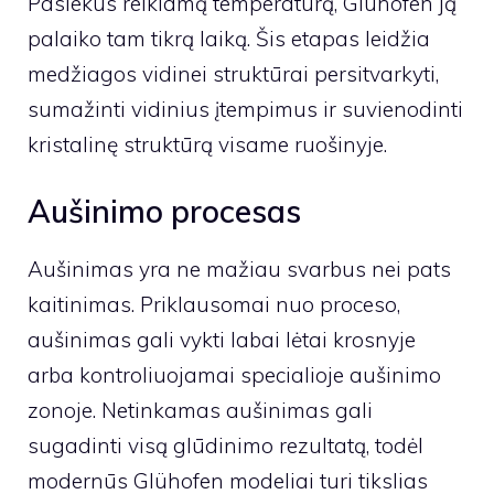
Pasiekus reikiamą temperatūrą, Glühofen ją
palaiko tam tikrą laiką. Šis etapas leidžia
medžiagos vidinei struktūrai persitvarkyti,
sumažinti vidinius įtempimus ir suvienodinti
kristalinę struktūrą visame ruošinyje.
Aušinimo procesas
Aušinimas yra ne mažiau svarbus nei pats
kaitinimas. Priklausomai nuo proceso,
aušinimas gali vykti labai lėtai krosnyje
arba kontroliuojamai specialioje aušinimo
zonoje. Netinkamas aušinimas gali
sugadinti visą glūdinimo rezultatą, todėl
modernūs Glühofen modeliai turi tikslias