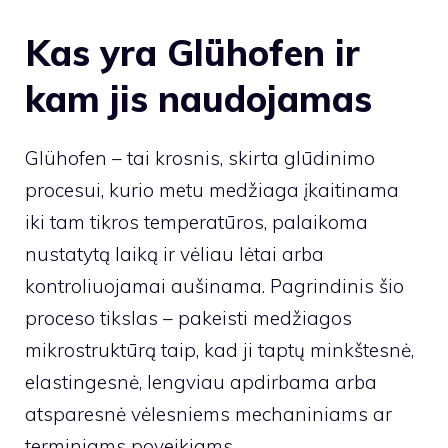
Kas yra Glühofen ir
kam jis naudojamas
Glühofen – tai krosnis, skirta glūdinimo
procesui, kurio metu medžiaga įkaitinama
iki tam tikros temperatūros, palaikoma
nustatytą laiką ir vėliau lėtai arba
kontroliuojamai aušinama. Pagrindinis šio
proceso tikslas – pakeisti medžiagos
mikrostruktūrą taip, kad ji taptų minkštesnė,
elastingesnė, lengviau apdirbama arba
atsparesnė vėlesniems mechaniniams ar
terminiams poveikiams.