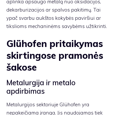
aplinka apsaugo metalą nuo oksidacijos,
dekarburizacijos ar spalvos pakitimų. Tai
ypač svarbu aukštos kokybės paviršiui ar
tikslioms mechaninėms savybėms užtikrinti.
Glühofen pritaikymas
skirtingose pramonės
šakose
Metalurgija ir metalo
apdirbimas
Metalurgijos sektoriuje Glühofen yra
nepakeičiama įranga. Jis naudojamas tiek