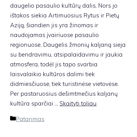
daugelio pasaulio kultūrų dalis. Nors jo
ištakos siekia Artimuosius Rytus ir Pietų
Aziją, šiandien jis yra žinomas ir
naudojamas įvairiuose pasaulio
regionuose. Daugelis žmonių kaljaną sieja
su bendravimu, atsipalaidavimu ir jaukia
atmosfera, todėl jis tapo svarbia
laisvalaikio kultūros dalimi tiek
didmiesčiuose, tiek turistinėse vietovėse.
Per pastaruosius dešimtmečius kaljanų
kultūra sparčiai …
Skaityti toliau
Kategorijos
Patarimas