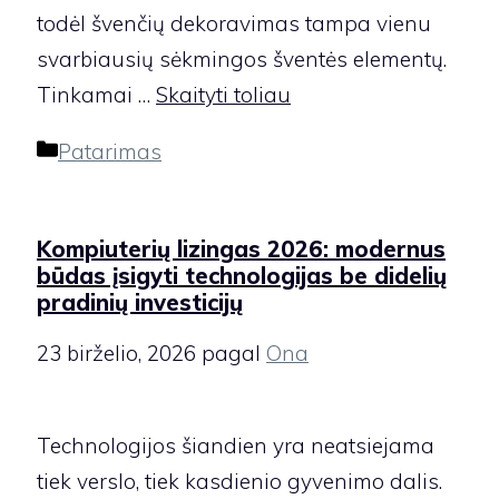
todėl švenčių dekoravimas tampa vienu
svarbiausių sėkmingos šventės elementų.
Tinkamai …
Skaityti toliau
Kategorijos
Patarimas
Kompiuterių lizingas 2026: modernus
būdas įsigyti technologijas be didelių
pradinių investicijų
23 birželio, 2026
pagal
Ona
Technologijos šiandien yra neatsiejama
tiek verslo, tiek kasdienio gyvenimo dalis.