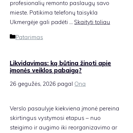
profesionalių remonto paslaugų savo
mieste. Patikima telefonų taisykla
Ukmergėje gali padėti …
Skaityti toliau
Kategorijos
Patarimas
Likvidavimas: ką būtina žinoti apie
įmonės veiklos pabaigą?
26 gegužės, 2026
pagal
Ona
Verslo pasaulyje kiekviena įmonė pereina
skirtingus vystymosi etapus – nuo
steigimo ir augimo iki reorganizavimo ar