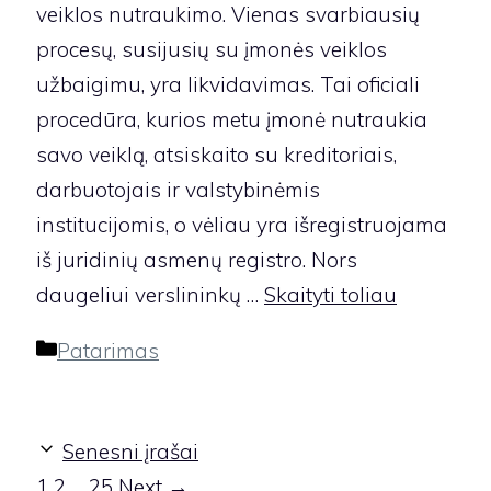
veiklos nutraukimo. Vienas svarbiausių
procesų, susijusių su įmonės veiklos
užbaigimu, yra likvidavimas. Tai oficiali
procedūra, kurios metu įmonė nutraukia
savo veiklą, atsiskaito su kreditoriais,
darbuotojais ir valstybinėmis
institucijomis, o vėliau yra išregistruojama
iš juridinių asmenų registro. Nors
daugeliui verslininkų …
Skaityti toliau
Kategorijos
Patarimas
Senesni įrašai
Page
Page
Page
1
2
…
25
Next
→