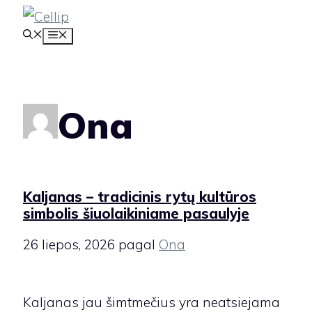
Pereiti
MENIU
prie
turinio
Ona
Kaljanas – tradicinis rytų kultūros
simbolis šiuolaikiniame pasaulyje
26 liepos, 2026
pagal
Ona
Kaljanas jau šimtmečius yra neatsiejama