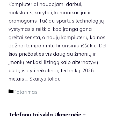
Kompiuteriai naudojami darbui,
mokslams, kūrybai, komunikacijai ir
pramogoms. Tačiau spartus technologijų
vystymasis reiškia, kad įranga gana
greitai sensta, o naujų kompiuterių kainos
dažnai tampa rimtu finansiniu iššūkiu. Dėl
šios priežasties vis daugiau žmonių ir
įmonių renkasi lizingą kaip alternatyvų
būdą įsigyti reikalingą techniką. 2026
metais …
Skaityti toliau
Kategorijos
Patarimas
Telefonų taisykla Ukmergėje –