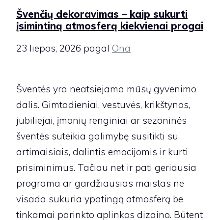
Švenčių dekoravimas – kaip sukurti
įsimintiną atmosferą kiekvienai progai
23 liepos, 2026
pagal
Ona
Šventės yra neatsiejama mūsų gyvenimo
dalis. Gimtadieniai, vestuvės, krikštynos,
jubiliejai, įmonių renginiai ar sezoninės
šventės suteikia galimybę susitikti su
artimaisiais, dalintis emocijomis ir kurti
prisiminimus. Tačiau net ir pati geriausia
programa ar gardžiausias maistas ne
visada sukuria ypatingą atmosferą be
tinkamai parinkto aplinkos dizaino. Būtent