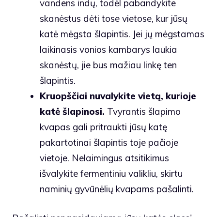
vandens indų, todėl pabandykite
skanėstus dėti tose vietose, kur jūsų
katė mėgsta šlapintis. Jei jų mėgstamas
laikinasis vonios kambarys laukia
skanėstų, jie bus mažiau linkę ten
šlapintis.
Kruopščiai nuvalykite vietą, kurioje
katė šlapinosi.
Tvyrantis šlapimo
kvapas gali pritraukti jūsų katę
pakartotinai šlapintis toje pačioje
vietoje. Nelaimingus atsitikimus
išvalykite fermentiniu valikliu, skirtu
naminių gyvūnėlių kvapams pašalinti.