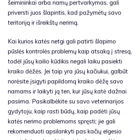
šeimininkai arba namų pertvarkymas, gali
priversti juos šlapintis, kad pažymėtų savo
teritoriją ir išreikštų nerimą.
Kai kurios katės netgi gali patirti šlapimo
pūslės kontrolės problemų kaip atsaką į stresą,
todėl jūsų kailio kūdikis negali laiku pasiekti
kraiko dėžės. Jei taip yra jūsų kačiukui, galbūt
norėsite įsigyti papildomą kraiko dėžę savo
namams ir laikyti ją ten, kur jūsų katė dažnai
pasiima. Pasikalbėkite su savo veterinarijos
gydytoju, kaip rasti būdų, kaip padėti jūsų
katės nerimo problemoms spręsti; jie gali
rekomenduoti apsilankyti pas kačių elgesio