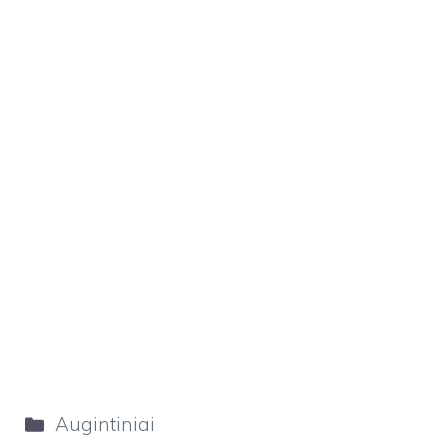
Kategorijos
Augintiniai