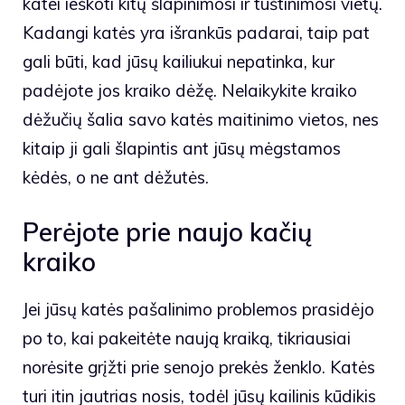
katei ieškoti kitų šlapinimosi ir tuštinimosi vietų.
Kadangi katės yra išrankūs padarai, taip pat
gali būti, kad jūsų kailiukui nepatinka, kur
padėjote jos kraiko dėžę. Nelaikykite kraiko
dėžučių šalia savo katės maitinimo vietos, nes
kitaip ji gali šlapintis ant jūsų mėgstamos
kėdės, o ne ant dėžutės.
Perėjote prie naujo kačių
kraiko
Jei jūsų katės pašalinimo problemos prasidėjo
po to, kai pakeitėte naują kraiką, tikriausiai
norėsite grįžti prie senojo prekės ženklo. Katės
turi itin jautrias nosis, todėl jūsų kailinis kūdikis