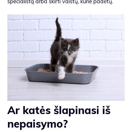
specialistą arba skirti vaistų, kurie padėtų.
Ar katės šlapinasi iš
nepaisymo?