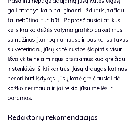
Pašalinti nepageidaujamą jūsų katės elgesį
gali atrodyti kaip bauginanti užduotis, tačiau
tai nebūtinai turi būti. Paprasčiausiai atlikus
kelis kraiko dėžės valymo grafiko pakeitimus,
sumažinus įtampą namuose ir pasikonsultavus
su veterinaru, jūsų katė nustos šlapintis visur.
Išvalykite nelaimingus atsitikimus kuo greičiau
ir stenkitės išlikti kantrūs. Jūsų draugas katinas
nenori būti išdykęs. Jūsų katė greičiausiai dėl
kažko nerimauja ir jai reikia jūsų meilės ir
paramos.
Redaktorių rekomendacijos