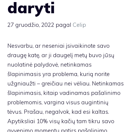
daryti
27 gruodžio, 2022
pagal
Celip
Nesvarbu, ar neseniai įsivaikinote savo
draugę katę, ar ji daugelį metų buvo jūsų
nuolatinė palydovė, netinkamas
šlapinimasis yra problema, kurią norite
užgniaužti – greičiau nei vėliau. Netinkamas
šlapinimasis, kitaip vadinamas pašalinimo
problemomis, vargina visus augintinių
tėvus. Prašau, negalvok, kad esi kaltas.
Apytiksliai 10% visų kačių tam tikru savo
gyvenimo momentu patirs pašalinimo