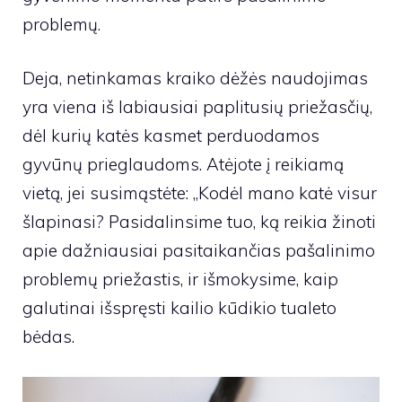
problemų.
Deja, netinkamas kraiko dėžės naudojimas
yra viena iš labiausiai paplitusių priežasčių,
dėl kurių katės kasmet perduodamos
gyvūnų prieglaudoms. Atėjote į reikiamą
vietą, jei susimąstėte: „Kodėl mano katė visur
šlapinasi? Pasidalinsime tuo, ką reikia žinoti
apie dažniausiai pasitaikančias pašalinimo
problemų priežastis, ir išmokysime, kaip
galutinai išspręsti kailio kūdikio tualeto
bėdas.