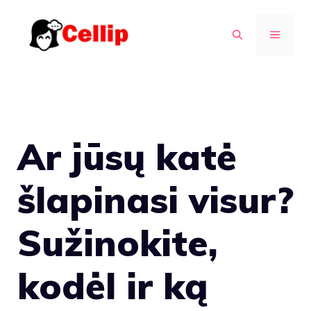
Pereiti
prie
MENIU
turinio
Ar jūsų katė
šlapinasi visur?
Sužinokite,
kodėl ir ką