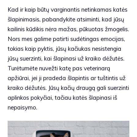
Kad ir kaip būtų varginantis netinkamas katės
šlapinimasis, pabandykite atsiminti, kad jūsų
kailinis kūdikis nėra mažas, pūkuotas žmogelis.
Nors mes galime patirti sudėtingas emocijas,
tokias kaip pyktis, jūsų kačiukas nesistengia
jūsų suerzinti, kai šlapinasi už kraiko dėžutės.
Turėtumėte nuvežti katę pas veterinarą
apžiūrai, jei ji pradeda šlapintis ar tuštintis už
kraiko dėžutės. Jūsų kačių draugą gali suerzinti
aplinkos pokyčiai, tačiau katės šlapinasi iš
nepaisymo.