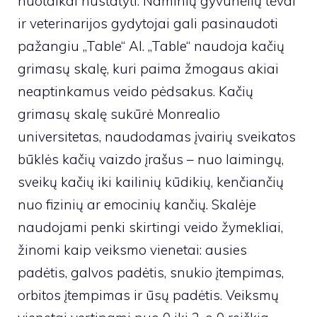
nuotaikai nustatyti. Naminių gyvūnėlių tėvai
ir veterinarijos gydytojai gali pasinaudoti
pažangiu „Table“ AI. „Table“ naudoja kačių
grimasų skalę, kuri paima žmogaus akiai
neaptinkamus veido pėdsakus. Kačių
grimasų skalę sukūrė Monrealio
universitetas, naudodamas įvairių sveikatos
būklės kačių vaizdo įrašus – nuo ​​laimingų,
sveikų kačių iki kailinių kūdikių, kenčiančių
nuo fizinių ar emocinių kančių. Skalėje
naudojami penki skirtingi veido žymekliai,
žinomi kaip veiksmo vienetai: ausies
padėtis, galvos padėtis, snukio įtempimas,
orbitos įtempimas ir ūsų padėtis. Veiksmų