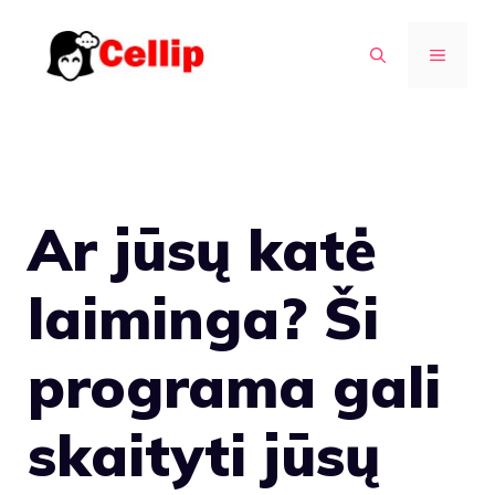
Pereiti
prie
MENIU
turinio
Ar jūsų katė
laiminga? Ši
programa gali
skaityti jūsų