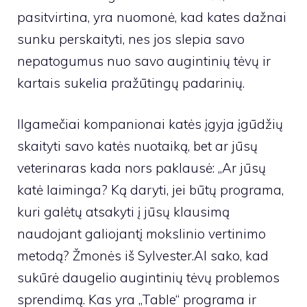
pasitvirtina, yra nuomonė, kad kates dažnai
sunku perskaityti, nes jos slepia savo
nepatogumus nuo savo augintinių tėvų ir
kartais sukelia pražūtingų padarinių.
Ilgamečiai kompanionai katės įgyja įgūdžių
skaityti savo katės nuotaiką, bet ar jūsų
veterinaras kada nors paklausė: „Ar jūsų
katė laiminga? Ką daryti, jei būtų programa,
kuri galėtų atsakyti į jūsų klausimą
naudojant galiojantį mokslinio vertinimo
metodą? Žmonės iš Sylvester.AI sako, kad
sukūrė daugelio augintinių tėvų problemos
sprendimą. Kas yra „Table“ programa ir