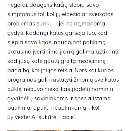
negerai, daugelis kačių slepia savo
simptomus tol, kol jų elgesio ar sveikatos
problemas sunku – jei ne neįmanoma –
gydyti. Kadangi katės garsėja tuo, kad
slepia savo ligas, naudojant patikimą
skausmo įvertinimo įrankį galima užtikrinti,
kad jūsų katė gautų greitą medicininę
pagalbą, kai jai jos reikia. Nors kai kurios
programos gali nustatyti žmonių sveikatos
būklę, nebuvo nieko, kas padėtų naminių
gyvūnėlių savininkams ir specialistams
patikimai aptikti neaptinkamą – kol
Sylvester.AI sukūrė „Table“.