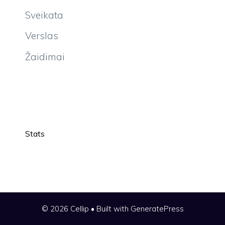
Sveikata
Verslas
Žaidimai
Stats
© 2026 Cellip
• Built with
GeneratePress