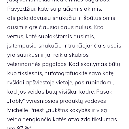
Pavyzdžiui, katė su plačiomis akimis,
atsipalaidavusiu snukučiu ir išpūtusiomis
ausimis greičiausiai gaus nulius. Kita
vertus, katė suplokštomis ausimis,
įsitempusiu snukučiu ir trūkčiojančiais ūsais
yra sutrikusi ir jai reikia skubios
veterinarinės pagalbos. Kad skaitymas būtų
kuo tikslesnis, nufotografuokite savo katę
ryškiai apšviestoje vietoje, pasirūpindami,
kad jos veidas būtų visiškai kadre. Pasak
„Tably“ vyresniosios produktų vadovės
Michelle Priest, „aukštos kokybės ir visą
veidą dengiančio katės atvaizdo tikslumas
yra 97 %“.