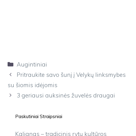
Kategorijos
Augintiniai
Pritraukite savo šunį į Velykų linksmybes
su šiomis idėjomis
3 geriausi auksinės žuvelės draugai
Paskutiniai Straipsniai
Kaljanas – tradicinis rytų kultūros