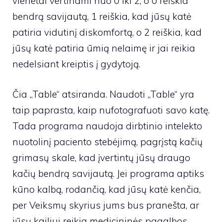
vienetai vertinami nuo 0 iki 2, o 0 reiškia
bendrą savijautą, 1 reiškia, kad jūsų katė
patiria vidutinį diskomfortą, o 2 reiškia, kad
jūsų katė patiria ūmią nelaimę ir jai reikia
nedelsiant kreiptis į gydytoją.
Čia „Table“ atsiranda. Naudoti „Table“ yra
taip paprasta, kaip nufotografuoti savo katę.
Tada programa naudoja dirbtinio intelekto
nuotolinį paciento stebėjimą, pagrįstą kačių
grimasų skale, kad įvertintų jūsų draugo
kačių bendrą savijautą. Jei programa aptiks
kūno kalbą, rodančią, kad jūsų katė kenčia,
per Veiksmų skyrius jums bus pranešta, ar
jūsų kailiui reikia medicininės pagalbos.