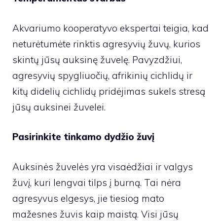
Akvariumo kooperatyvo ekspertai teigia, kad
neturėtumėte rinktis agresyvių žuvų, kurios
skintų jūsų auksinę žuvelę. Pavyzdžiui,
agresyvių spygliuočių, afrikinių cichlidų ir
kitų didelių cichlidų pridėjimas sukels stresą
jūsų auksinei žuvelei.
Pasirinkite tinkamo dydžio žuvį
Auksinės žuvelės yra visaėdžiai ir valgys
žuvį, kuri lengvai tilps į burną. Tai nėra
agresyvus elgesys, jie tiesiog mato
mažesnes žuvis kaip maistą. Visi jūsų