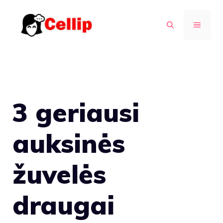
Pereiti
prie
MENIU
turinio
3 geriausi
auksinės
žuvelės
draugai