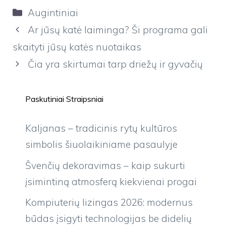
Kategorijos
Augintiniai
Ar jūsų katė laiminga? Ši programa gali
skaityti jūsų katės nuotaikas
Čia yra skirtumai tarp driežų ir gyvačių
Paskutiniai Straipsniai
Kaljanas – tradicinis rytų kultūros
simbolis šiuolaikiniame pasaulyje
Švenčių dekoravimas – kaip sukurti
įsimintiną atmosferą kiekvienai progai
Kompiuterių lizingas 2026: modernus
būdas įsigyti technologijas be didelių