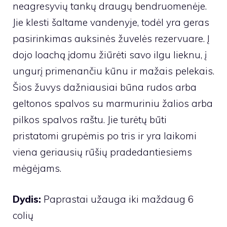
neagresyvių tankų draugų bendruomenėje.
Jie klesti šaltame vandenyje, todėl yra geras
pasirinkimas auksinės žuvelės rezervuare. Į
dojo loachą įdomu žiūrėti savo ilgu lieknu, į
ungurį primenančiu kūnu ir mažais pelekais.
Šios žuvys dažniausiai būna rudos arba
geltonos spalvos su marmuriniu žalios arba
pilkos spalvos raštu. Jie turėtų būti
pristatomi grupėmis po tris ir yra laikomi
viena geriausių rūšių pradedantiesiems
mėgėjams.
Dydis:
Paprastai užauga iki maždaug 6
colių