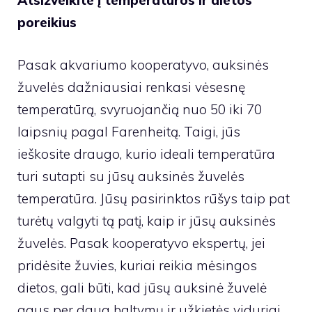
Atsižvelkite į temperatūros ir dietos
poreikius
Pasak akvariumo kooperatyvo, auksinės
žuvelės dažniausiai renkasi vėsesnę
temperatūrą, svyruojančią nuo 50 iki 70
laipsnių pagal Farenheitą. Taigi, jūs
ieškosite draugo, kurio ideali temperatūra
turi sutapti su jūsų auksinės žuvelės
temperatūra. Jūsų pasirinktos rūšys taip pat
turėtų valgyti tą patį, kaip ir jūsų auksinės
žuvelės. Pasak kooperatyvo ekspertų, jei
pridėsite žuvies, kuriai reikia mėsingos
dietos, gali būti, kad jūsų auksinė žuvelė
gaus per daug baltymų ir užkietės viduriai.