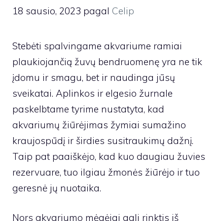
18 sausio, 2023
pagal
Celip
Stebėti spalvingame akvariume ramiai
plaukiojančią žuvų bendruomenę yra ne tik
įdomu ir smagu, bet ir naudinga jūsų
sveikatai. Aplinkos ir elgesio žurnale
paskelbtame tyrime nustatyta, kad
akvariumų žiūrėjimas žymiai sumažino
kraujospūdį ir širdies susitraukimų dažnį.
Taip pat paaiškėjo, kad kuo daugiau žuvies
rezervuare, tuo ilgiau žmonės žiūrėjo ir tuo
geresnė jų nuotaika.
Nors akvariumo mėgėjai gali rinktis iš