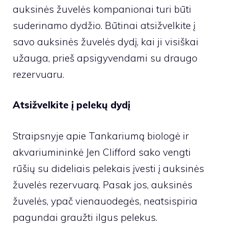
auksinės žuvelės kompanionai turi būti
suderinamo dydžio. Būtinai atsižvelkite į
savo auksinės žuvelės dydį, kai ji visiškai
užauga, prieš apsigyvendami su draugo
rezervuaru.
Atsižvelkite į pelekų dydį
Straipsnyje apie Tankariumą biologė ir
akvariumininkė Jen Clifford sako vengti
rūšių su dideliais pelekais įvesti į auksinės
žuvelės rezervuarą. Pasak jos, auksinės
žuvelės, ypač vienauodegės, neatsispiria
pagundai graužti ilgus pelekus.