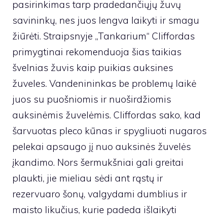
pasirinkimas tarp pradedančiųjų žuvų
savininkų, nes juos lengva laikyti ir smagu
žiūrėti. Straipsnyje „Tankarium“ Cliffordas
primygtinai rekomenduoja šias taikias
švelnias žuvis kaip puikias auksines
žuveles. Vandenininkas be problemų laikė
juos su puošniomis ir nuoširdžiomis
auksinėmis žuvelėmis. Cliffordas sako, kad
šarvuotas pleco kūnas ir spygliuoti nugaros
pelekai apsaugo jį nuo auksinės žuvelės
įkandimo. Nors šermukšniai gali greitai
plaukti, jie mieliau sėdi ant rąstų ir
rezervuaro šonų, valgydami dumblius ir
maisto likučius, kurie padeda išlaikyti