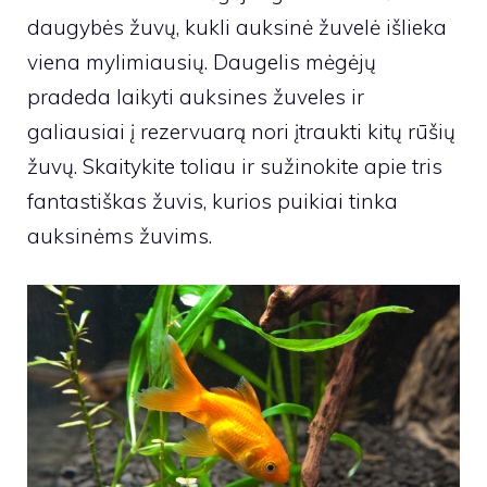
daugybės žuvų, kukli auksinė žuvelė išlieka
viena mylimiausių. Daugelis mėgėjų
pradeda laikyti auksines žuveles ir
galiausiai į rezervuarą nori įtraukti kitų rūšių
žuvų. Skaitykite toliau ir sužinokite apie tris
fantastiškas žuvis, kurios puikiai tinka
auksinėms žuvims.