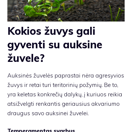
Kokios žuvys gali
gyventi su auksine
žuvele?
Auksinės žuvelės paprastai nėra agresyvios
žuvys ir retai turi teritorinių požymių. Be to,
yra keletas konkrečių dalykų, į kuriuos reikia
atsižvelgti renkantis geriausius akvariumo
draugus savo auksinei žuvelei.
Temperamentas svarbus