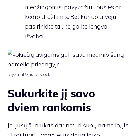
medžiagomis, pavyzdžiui, pušies ar
kedro drožlėmis. Bet kuriuo atveju
pasirinkite tai, ką galite lengvai
išvalyti.
pryzmat/Shutterstock
Sukurkite jį savo
dviem rankomis
Jei jūsų šuniukas dar neturi šunų namelio, jis
tikrai turėtų, ypač jei jis daug laiko