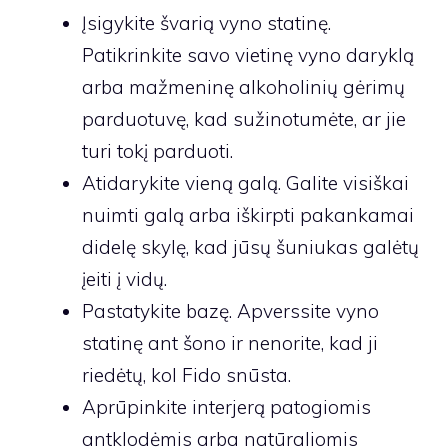
Įsigykite švarią vyno statinę.
Patikrinkite savo vietinę vyno daryklą
arba mažmeninę alkoholinių gėrimų
parduotuvę, kad sužinotumėte, ar jie
turi tokį parduoti.
Atidarykite vieną galą. Galite visiškai
nuimti galą arba iškirpti pakankamai
didelę skylę, kad jūsų šuniukas galėtų
įeiti į vidų.
Pastatykite bazę. Apverssite vyno
statinę ant šono ir nenorite, kad ji
riedėtų, kol Fido snūsta.
Aprūpinkite interjerą patogiomis
antklodėmis arba natūraliomis