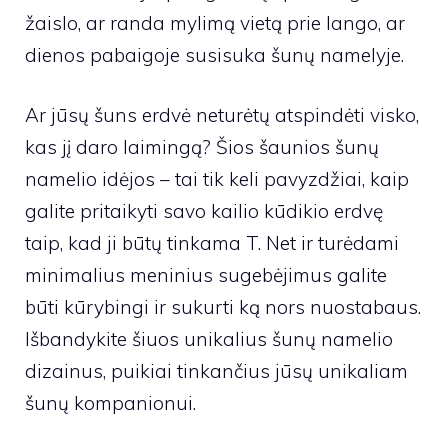
žaislo, ar randa mylimą vietą prie lango, ar
dienos pabaigoje susisuka šunų namelyje.
Ar jūsų šuns erdvė neturėtų atspindėti visko,
kas jį daro laimingą? Šios šaunios šunų
namelio idėjos – tai tik keli pavyzdžiai, kaip
galite pritaikyti savo kailio kūdikio erdvę
taip, kad ji būtų tinkama T. Net ir turėdami
minimalius meninius sugebėjimus galite
būti kūrybingi ir sukurti ką nors nuostabaus.
Išbandykite šiuos unikalius šunų namelio
dizainus, puikiai tinkančius jūsų unikaliam
šunų kompanionui.