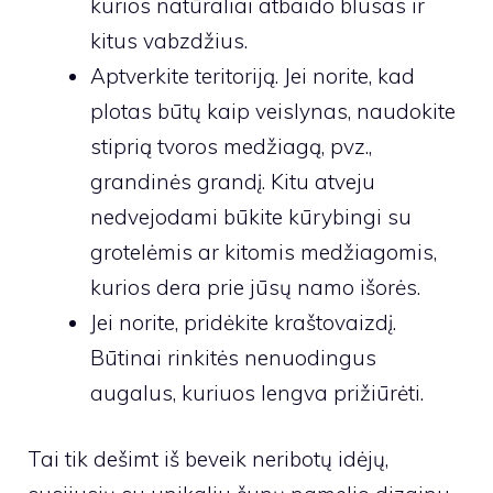
kurios natūraliai atbaido blusas ir
kitus vabzdžius.
Aptverkite teritoriją. Jei norite, kad
plotas būtų kaip veislynas, naudokite
stiprią tvoros medžiagą, pvz.,
grandinės grandį. Kitu atveju
nedvejodami būkite kūrybingi su
grotelėmis ar kitomis medžiagomis,
kurios dera prie jūsų namo išorės.
Jei norite, pridėkite kraštovaizdį.
Būtinai rinkitės nenuodingus
augalus, kuriuos lengva prižiūrėti.
Tai tik dešimt iš beveik neribotų idėjų,