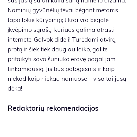
susijusių su unikaliu šunų namelio dizainu.
Naminių gyvūnėlių tėvai bėgant metams
tapo tokie kūrybingi; tikrai yra begalė
įkvėpimo sąrašų, kuriuos galima atrasti
internete. Galvok dideli! Turėdami atvirą
protą ir šiek tiek daugiau laiko, galite
pritaikyti savo šuniuko erdvę pagal jam
tinkamiausią. Jis bus patogesnis ir kaip
niekad kaip niekad namuose – visa tai jūsų
dėka!
Redaktorių rekomendacijos