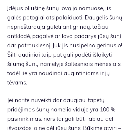
Įdėjus pliušinę šunų lovą jo namuose, jis
galės patogiai atsipalaiduoti. Daugelis šunų
neprieštarauja gulėti ant grindų, tačiau
antklodė, pagalvė ar lova padarys jūsų šunį
dar patrauklesnį. Juk jis nusipelno geriausio!
Šilti audiniai taip pat gali padėti išlaikyti
šilumą šunų namelyje šaltesniais mėnesiais,
todėl jie yra naudingi augintiniams ir jų
tėvams.
Jei norite nuveikti dar daugiau, tapetų
pridėjimas šunų namelio viduje yra 100 %
pasirinkimas, nors tai gali būti labiau dėl
išvaizdos, o ne dėl jūsų šuns. Būkime atviri –