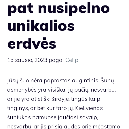
pat nusipelno
unikalios
erdvės
15 sausio, 2023
pagal
Celip
Jūsų šuo nėra paprastas augintinis. Šunų
asmenybės yra visiškai jų pačių, nesvarbu,
ar jie yra atletiški širdyje, tingūs kaip
tinginys, ar bet kur tarp jų. Kiekvienas
šuniukas namuose jaučiasi savaip,
nesvarbu, ar jis prisiglaudęs prie mėgstamo