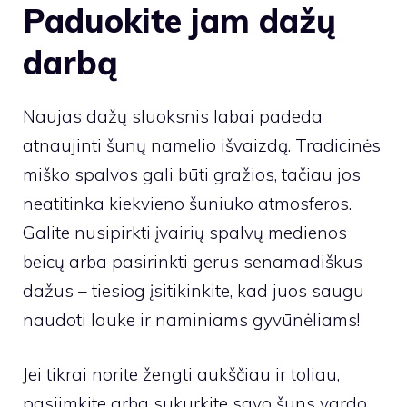
Paduokite jam dažų
darbą
Naujas dažų sluoksnis labai padeda
atnaujinti šunų namelio išvaizdą. Tradicinės
miško spalvos gali būti gražios, tačiau jos
neatitinka kiekvieno šuniuko atmosferos.
Galite nusipirkti įvairių spalvų medienos
beicų arba pasirinkti gerus senamadiškus
dažus – tiesiog įsitikinkite, kad juos saugu
naudoti lauke ir naminiams gyvūnėliams!
Jei tikrai norite žengti aukščiau ir toliau,
pasiimkite arba sukurkite savo šuns vardo