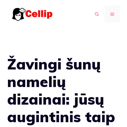
Pereiti
prie
MENIU
turinio
Žavingi šunų
namelių
dizainai: jūsų
augintinis taip