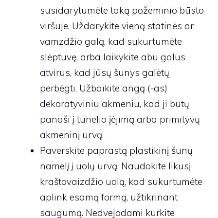
susidarytumėte taką požeminio būsto
viršuje. Uždarykite vieną statinės ar
vamzdžio galą, kad sukurtumėte
slėptuvę, arba laikykite abu galus
atvirus, kad jūsų šunys galėtų
perbėgti. Užbaikite angą (-as)
dekoratyviniu akmeniu, kad ji būtų
panaši į tunelio įėjimą arba primityvų
akmeninį urvą.
Paverskite paprastą plastikinį šunų
namelį į uolų urvą. Naudokite likusį
kraštovaizdžio uolą, kad sukurtumėte
aplink esamą formą, užtikrinant
saugumą. Nedvejodami kurkite