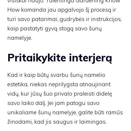
visiškai naujo. Talentinga Gardening Know
How komanda jau apgalvojo šį procesą ir
turi savo
patarimai, gudrybės ir instrukcijos,
kaip pastatyti gyvą stogą
savo šunų
namelyje.
Pritaikykite interjerą
Kad ir kaip būtų svarbu šunų namelio
estetika, niekas neprilygsta atnaujinant
vidų, kur jūsų šuo privalo praleisti didelę
savo laiko dalį. Jei jam patogu savo
unikaliame šunų namelyje, galite būti ramūs
žinodami, kad jis saugus ir laimingas.