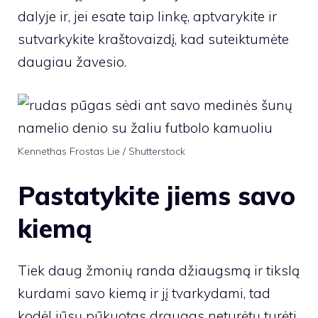
dalyje ir, jei esate taip linkę, aptvarykite ir
sutvarkykite kraštovaizdį, kad suteiktumėte
daugiau žavesio.
Kennethas Frostas Lie / Shutterstock
Pastatykite jiems savo
kiemą
Tiek daug žmonių randa džiaugsmą ir tikslą
kurdami savo kiemą ir jį tvarkydami, tad
kodėl jūsų pūkuotas draugas neturėtų turėti