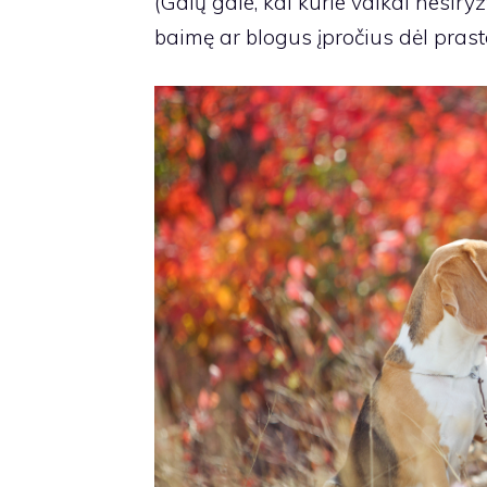
(Galų gale, kai kurie vaikai nesiryž
baimę ar blogus įpročius dėl prasto