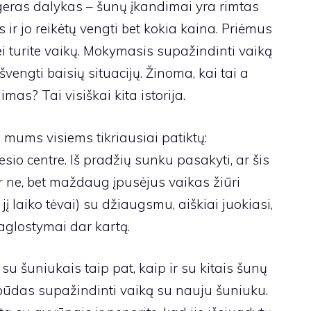
eras dalykas – šunų įkandimai yra rimtas
ir jo reikėtų vengti bet kokia kaina. Priėmus
ei turite vaikų. Mokymasis supažindinti vaiką
engti baisių situacijų. Žinoma, kai tai a
as? Tai visiškai kita istorija.
ri mums visiems tikriausiai patiktų:
io centre. Iš pradžių sunku pasakyti, ar šis
ne, bet maždaug įpusėjus vaikas žiūri
jį laiko tėvai) su džiaugsmu, aiškiai juokiasi,
paglostymai dar kartą.
u šuniukais taip pat, kaip ir su kitais šunų
būdas supažindinti vaiką su nauju šuniuku.