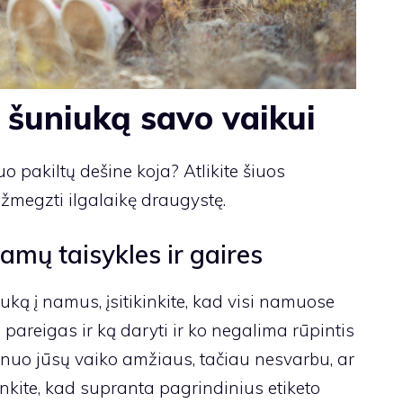
 šuniuką savo vaikui
uo pakiltų dešine koja? Atlikite šiuos
žmegzti ilgalaikę draugystę.
amų taisykles ir gaires
ką į namus, įsitikinkite, kad visi namuose
areigas ir ką daryti ir ko negalima rūpintis
 nuo jūsų vaiko amžiaus, tačiau nesvarbu, ar
kinkite, kad supranta pagrindinius etiketo