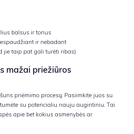
lius balsus ir tonus
 nespaudžiant ir nebadant
 jie taip pat gali turėti ribas)
ės mažai priežiūros
į šuns priėmimo procesą. Pasiimkite juos su
tumėte su potencialiu nauju augintiniu. Tai
 įspės apie bet kokius asmenybės ar