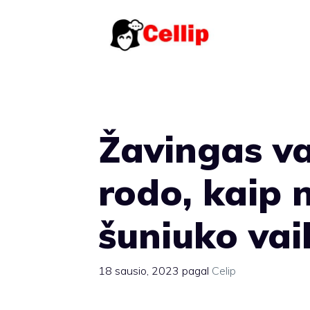
Pereiti
prie
turinio
Žavingas va
rodo, kaip 
šuniuko vai
18 sausio, 2023
pagal
Celip