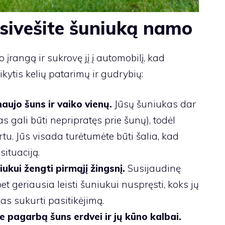
rsivešite šuniuką namo
o įrangą ir sukrovę jį į automobilį, kad
ytis kelių patarimų ir gudrybių:
naujo šuns ir vaiko vienų.
Jūsų šuniukas dar
s gali būti nepripratęs prie šunų), todėl
artu. Jūs visada turėtumėte būti šalia, kad
ituaciją.
ukui žengti pirmąjį žingsnį.
Susijaudinę
bet geriausia leisti šuniukui nuspręsti, koks jų
s sukurti pasitikėjimą.
e pagarbą šuns erdvei ir jų kūno kalbai.