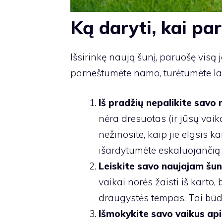
Ką daryti, kai pa
Išsirinkę naują šunį, paruošę visą j
parneštumėte namo, turėtumėte laik
Iš pradžių nepalikite savo 
nėra dresuotas (ir jūsų vaika
nežinosite, kaip jie elgsis k
išardytumėte eskaluojančią s
Leiskite savo naujajam šuni
vaikai norės žaisti iš karto, 
draugystės tempas. Tai būda
Išmokykite savo vaikus api