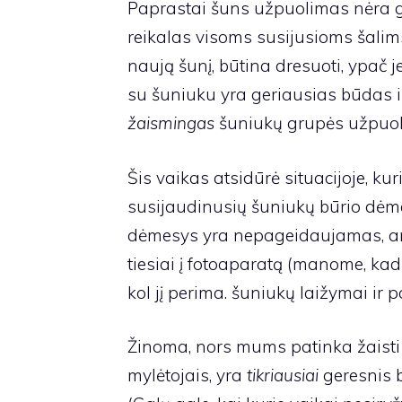
Paprastai šuns užpuolimas nėra g
reikalas visoms susijusioms šalims 
naują šunį, būtina dresuoti, ypač j
su šuniuku yra geriausias būdas išv
žaismingas
šuniukų grupės užpuolim
Šis vaikas atsidūrė situacijoje, ku
susijaudinusių šuniukų būrio dėmes
dėmesys yra nepageidaujamas, ar 
tiesiai į fotoaparatą (manome, kad 
kol jį perima. šuniukų laižymai ir 
Žinoma, nors mums patinka žaisti s
mylėtojais, yra
tikriausiai
geresnis 