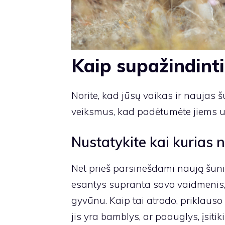
Kaip supažindinti
Norite, kad jūsų vaikas ir naujas š
veiksmus, kad padėtumėte jiems u
Nustatykite kai kurias n
Net prieš parsinešdami naują šuniu
esantys supranta savo vaidmenis, p
gyvūnu. Kaip tai atrodo, priklauso
jis yra bamblys, ar paauglys, įsiti