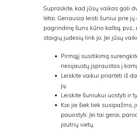
Supraskite, kad jūsų vaikas gali dv
lėtai. Geriausia leisti šuniui prie jų
pagrindinę šuns kūno kalbą, pvz., n
staigių judesių link jo. Jei jūsų va
Pirmąjį susitikimą surengki
nesijaustų įspraustas į kam
Leiskite vaikui priartėti iš d
jų.
Leiskite šuniukui uostyti ir 
Kai jie šiek tiek susipažins,
pauostyti. Jei tai gerai, par
jautrių vietų.