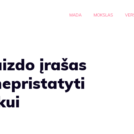
MADA
MOKSLAS
VER
izdo įrašas
nepristatyti
kui