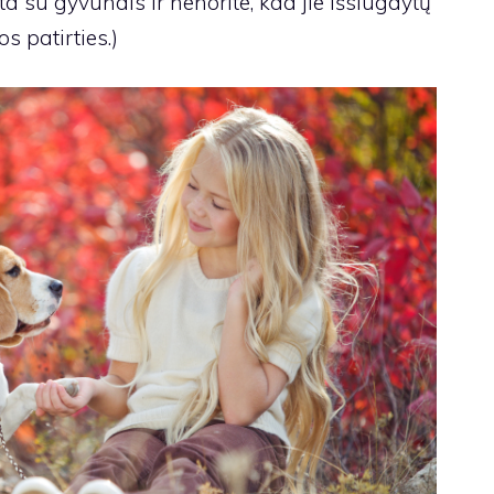
ta su gyvūnais ir nenorite, kad jie išsiugdytų
s patirties.)