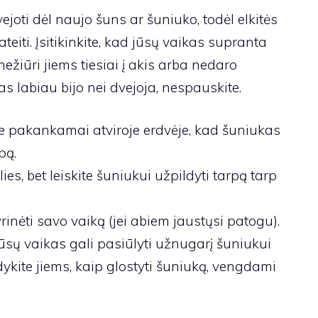
ejoti dėl naujo šuns ar šuniuko, todėl elkitės
 ateiti. Įsitikinkite, kad jūsų vaikas supranta
ežiūri jiems tiesiai į akis arba nedaro
ikas labiau bijo nei dvejoja, nespauskite.
te pakankamai atviroje erdvėje, kad šuniukas
pą.
alies, bet leiskite šuniukui užpildyti tarpą tarp
tyrinėti savo vaiką (jei abiem jaustųsi patogu).
 jūsų vaikas gali pasiūlyti užnugarį šuniukui
odykite jiems, kaip glostyti šuniuką, vengdami