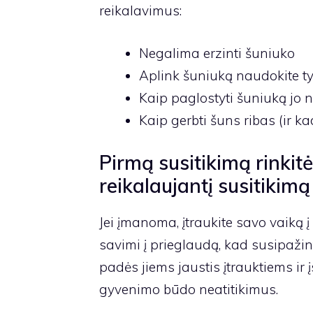
reikalavimus:
Negalima erzinti šuniuko
Aplink šuniuką naudokite ty
Kaip paglostyti šuniuką jo
Kaip gerbti šuns ribas (ir kad
Pirmą susitikimą rinkit
reikalaujantį susitikimą
Jei įmanoma, įtraukite savo vaiką 
savimi į prieglaudą, kad susipažin
padės jiems jaustis įtrauktiems ir
gyvenimo būdo neatitikimus.