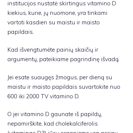
institucijos nustatė skirtingus vitamino D
kiekius, kurie, jų nuomone, yra tinkami
vartoti kasdien su maistu ir maisto
papildais.
Kad išvengtumėte painių skaičių ir
argumentų, pateikiame pagrindinę išvadą.
Jei esate suaugęs žmogus, per dieną su
maistu ir maisto papildais suvartokite nuo
600 iki 2000 TV vitamino D.
O jei vitamino D gaunate iš papildų,
nepamirškite, kad cholekalciferolis