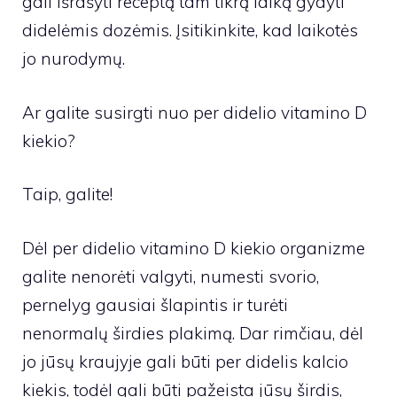
gali išrašyti receptą tam tikrą laiką gydyti
didelėmis dozėmis. Įsitikinkite, kad laikotės
jo nurodymų.
Ar galite susirgti nuo per didelio vitamino D
kiekio?
Taip, galite!
Dėl per didelio vitamino D kiekio organizme
galite nenorėti valgyti, numesti svorio,
pernelyg gausiai šlapintis ir turėti
nenormalų širdies plakimą. Dar rimčiau, dėl
jo jūsų kraujyje gali būti per didelis kalcio
kiekis, todėl gali būti pažeista jūsų širdis,