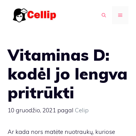
Pereiti
prie
MENIU
turinio
Vitaminas D:
kodėl jo lengva
pritrūkti
10 gruodžio, 2021
pagal
Celip
Ar kada nors matėte nuotraukų, kuriose