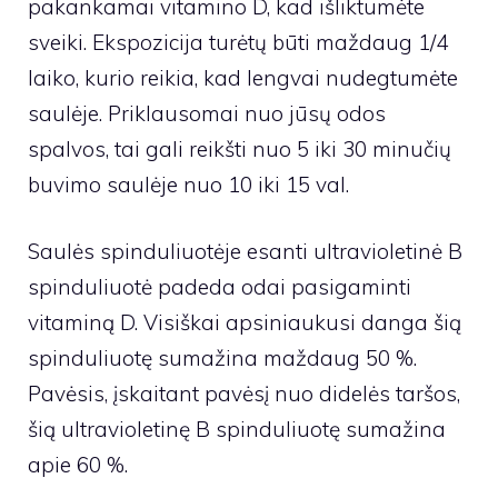
pakankamai vitamino D, kad išliktumėte
sveiki. Ekspozicija turėtų būti maždaug 1/4
laiko, kurio reikia, kad lengvai nudegtumėte
saulėje. Priklausomai nuo jūsų odos
spalvos, tai gali reikšti nuo 5 iki 30 minučių
buvimo saulėje nuo 10 iki 15 val.
Saulės spinduliuotėje esanti ultravioletinė B
spinduliuotė padeda odai pasigaminti
vitaminą D. Visiškai apsiniaukusi danga šią
spinduliuotę sumažina maždaug 50 %.
Pavėsis, įskaitant pavėsį nuo didelės taršos,
šią ultravioletinę B spinduliuotę sumažina
apie 60 %.