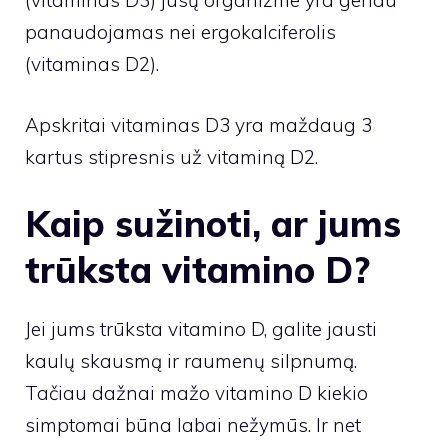
(vitaminas D3) jūsų organizme yra geriau
panaudojamas nei ergokalciferolis
(vitaminas D2).
Apskritai vitaminas D3 yra maždaug 3
kartus stipresnis už vitaminą D2.
Kaip sužinoti, ar jums
trūksta vitamino D?
Jei jums trūksta vitamino D, galite jausti
kaulų skausmą ir raumenų silpnumą.
Tačiau dažnai mažo vitamino D kiekio
simptomai būna labai nežymūs. Ir net