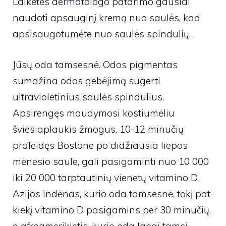
Laikėtės dermatologo patarimo gausiai
naudoti apsauginį kremą nuo saulės, kad
apsisaugotumėte nuo saulės spindulių.
Jūsų oda tamsesnė. Odos pigmentas
sumažina odos gebėjimą sugerti
ultravioletinius saulės spindulius.
Apsirengęs maudymosi kostiumėliu
šviesiaplaukis žmogus, 10-12 minučių
praleidęs Bostone po didžiausia liepos
mėnesio saule, gali pasigaminti nuo 10 000
iki 20 000 tarptautinių vienetų vitamino D.
Azijos indėnas, kurio oda tamsesnė, tokį pat
kiekį vitamino D pasigamins per 30 minučių,
o afroamerikietis, kurio oda labai tamsi, –