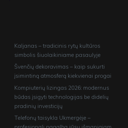
viską išmuša
Paskutiniai Straipsniai
Kaljanas – tradicinis rytų kultūros
simbolis šiuolaikiniame pasaulyje
Švenčių dekoravimas – kaip sukurti
įsimintiną atmosferą kiekvienai progai
Kompiuterių lizingas 2026: modernus
būdas įsigyti technologijas be didelių
pradinių investicijų
Telefonų taisykla Ukmergėje –
profesionali pagalba jūsų išmaniajam