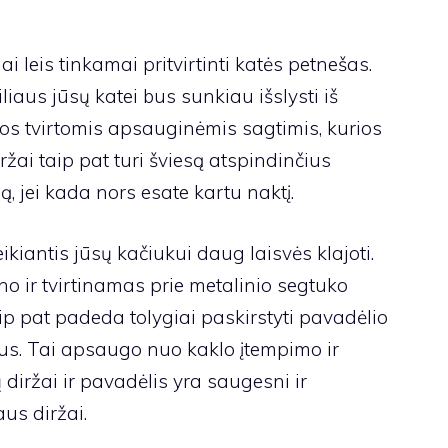
i leis tinkamai pritvirtinti katės petnešas.
iaus jūsų katei bus sunkiau išslysti iš
os tvirtomis apsauginėmis sagtimis, kurios
ai taip pat turi šviesą atspindinčius
 jei kada nors esate kartu naktį.
ikiantis jūsų kačiukui daug laisvės klajoti.
o ir tvirtinamas prie metalinio segtuko
aip pat padeda tolygiai paskirstyti pavadėlio
ius. Tai apsaugo nuo kaklo įtempimo ir
 diržai ir pavadėlis yra saugesni ir
aus diržai.