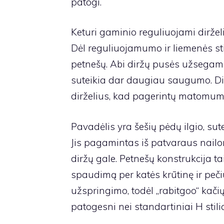
patogi.
Keturi gaminio reguliuojami dirželia
Dėl reguliuojamumo ir liemenės stil
petnešų. Abi diržų pusės užsegam
suteikia dar daugiau saugumo. Dirž
dirželius, kad pagerintų matomumą,
Pavadėlis yra šešių pėdų ilgio, sute
Jis pagamintas iš patvaraus nailon
diržų gale. Petnešų konstrukcija t
spaudimą per katės krūtinę ir peč
užspringimo, todėl „rabitgoo“ kačių
patogesni nei standartiniai H stili