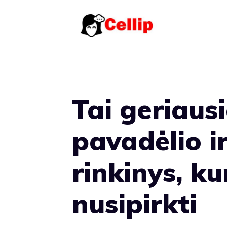
Pereiti
prie
turinio
Tai geriaus
pavadėlio i
rinkinys, ku
nusipirkti