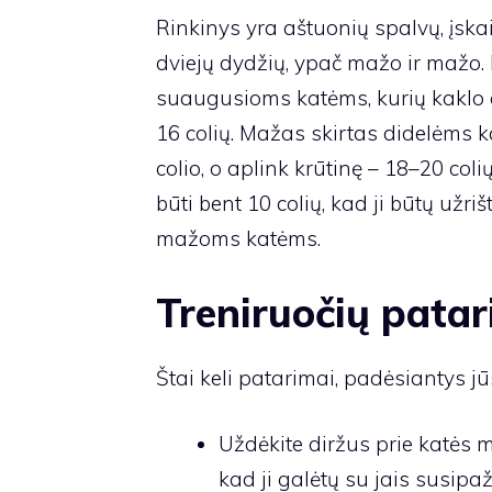
Rinkinys yra aštuonių spalvų, įskait
dviejų dydžių, ypač mažo ir mažo. 
suaugusioms katėms, kurių kaklo ap
16 colių. Mažas skirtas didelėms k
colio, o aplink krūtinę – 18–20 coli
būti bent 10 colių, kad ji būtų užri
mažoms katėms.
Treniruočių patar
Štai keli patarimai, padėsiantys jūs
Uždėkite diržus prie katės 
kad ji galėtų su jais susipaž