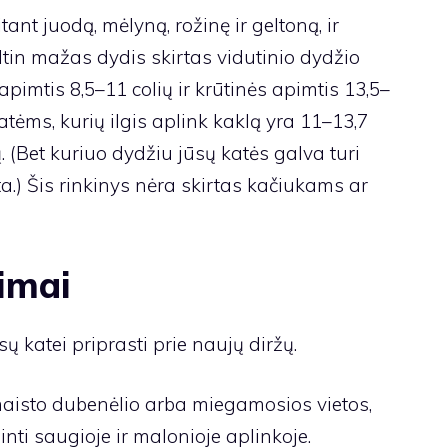
ant juodą, mėlyną, rožinę ir geltoną, ir
Itin mažas dydis skirtas vidutinio dydžio
imtis 8,5–11 colių ir krūtinės apimtis 13,5–
atėms, kurių ilgis aplink kaklą yra 11–13,7
ų. (Bet kuriuo dydžiu jūsų katės galva turi
šta.) Šis rinkinys nėra skirtas kačiukams ar
imai
ų katei priprasti prie naujų diržų.
maisto dubenėlio arba miegamosios vietos,
inti saugioje ir malonioje aplinkoje.