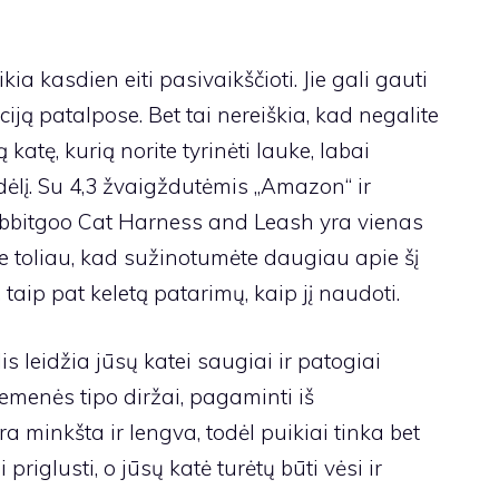
ia kasdien eiti pasivaikščioti. Jie gali gauti
ciją patalpose. Bet tai nereiškia, kad negalite
ą katę, kurią norite tyrinėti lauke, labai
dėlį. Su 4,3 žvaigždutėmis „Amazon“ ir
abbitgoo Cat Harness and Leash yra vienas
ite toliau, kad sužinotumėte daugiau apie šį
 taip pat keletą patarimų, kaip jį naudoti.
s leidžia jūsų katei saugiai ir patogiai
liemenės tipo diržai, pagaminti iš
a minkšta ir lengva, todėl puikiai tinka bet
i priglusti, o jūsų katė turėtų būti vėsi ir