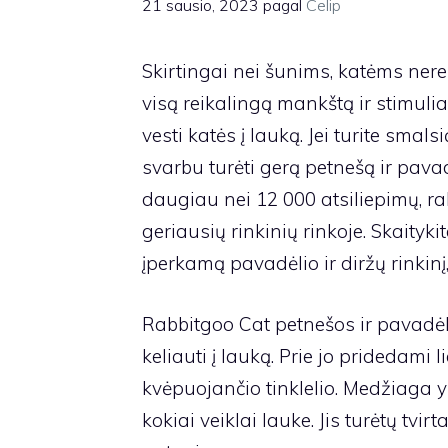
21 sausio, 2023
pagal
Celip
Skirtingai nei šunims, katėms nereik
visą reikalingą mankštą ir stimulia
vesti katės į lauką. Jei turite smalsi
svarbu turėti gerą petnešą ir pava
daugiau nei 12 000 atsiliepimų, r
geriausių rinkinių rinkoje. Skaityk
įperkamą pavadėlio ir diržų rinkinį,
Rabbitgoo Cat petnešos ir pavadėli
keliauti į lauką. Prie jo pridedami 
kvėpuojančio tinklelio. Medžiaga yr
kokiai veiklai lauke. Jis turėtų tvirta