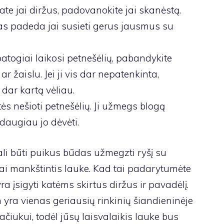
ate jai diržus, padovanokite jai skanėstą.
as padeda jai susieti gerus jausmus su
patogiai laikosi petnešėlių, pabandykite
ar žaislu. Jei ji vis dar nepatenkinta,
 dar kartą vėliau.
ės nešioti petnešėlių. Ji užmegs blogą
 daugiau jo dėvėti.
li būti puikus būdas užmegzti ryšį su
i mankštintis lauke. Kad tai padarytumėte
a įsigyti katėms skirtus diržus ir pavadėlį.
ra vienas geriausių rinkinių šiandieninėje
ačiukui, todėl jūsų laisvalaikis lauke bus