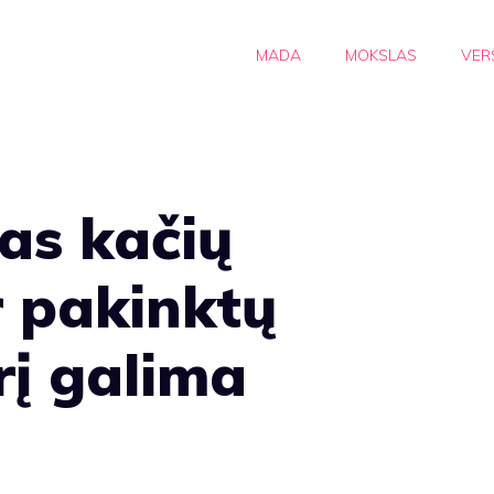
MADA
MOKSLAS
VER
ias kačių
r pakinktų
rį galima