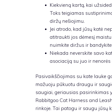
Kiekvieną kartą, kai užsided
Toks teigiamas sustiprinim
diržų nešiojimu.
Jei atrodo, kad jūsų katė ne
atitraukti jos dėmesį maistu 
nuimkite diržus ir bandykite
Niekada neverskite savo kat
asociaciją su juo ir nenorės
Pasivaikščiojimas su kate lauke ga
mažuoju pūkuotu draugu ir saugia
saugiai, geriausias pasirinkimas yr
Rabbitgoo Cat Harness and Leash y
rinkoje. Tai patogu ir saugu jūsų k