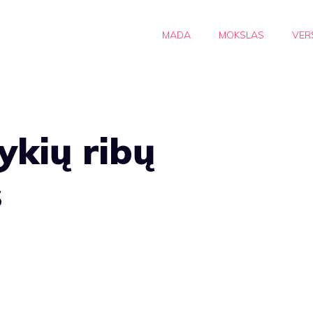
MADA
MOKSLAS
VER
ykių ribų
s