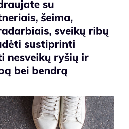
draujate su
neriais, šeima,
adarbiais, sveikų ribų
dėti sustiprinti
i nesveikų ryšių ir
rbą bei bendrą