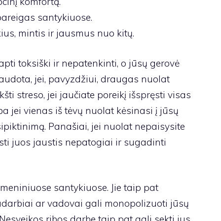
ocinį komfortą.
 pareigas santykiuose.
ius, mintis ir jausmus nuo kitų.
apti toksiški ir nepatenkinti, o jūsų gerovė
naudota, jei, pavyzdžiui, draugas nuolat
ti streso, jei jaučiate poreikį išspręsti visas
 jei vienas iš tėvų nuolat kėsinasi į jūsų
ipiktinimą. Panašiai, jei nuolat nepaisysite
sti juos jaustis nepatogiai ir sugadinti
smeniniuose santykiuose. Jie taip pat
radarbiai ar vadovai gali monopolizuoti jūsų
 Nesveikos ribos darbe taip pat gali sekti jus