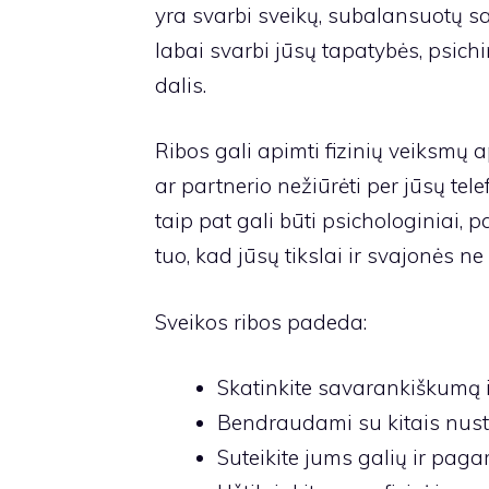
yra svarbi sveikų, subalansuotų sa
labai svarbi jūsų tapatybės, psich
dalis.
Ribos gali apimti fizinių veiksmų 
ar partnerio nežiūrėti per jūsų tele
taip pat gali būti psichologiniai, p
tuo, kad jūsų tikslai ir svajonės ne
Sveikos ribos padeda:
Skatinkite savarankiškumą i
Bendraudami su kitais nusta
Suteikite jums galių ir pag