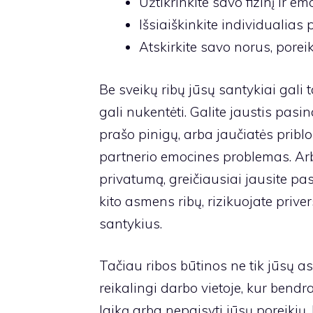
Užtikrinkite savo fizinį ir em
Išsiaiškinkite individualias
Atskirkite savo norus, poreik
Be sveikų ribų jūsų santykiai gali t
gali nukentėti. Galite jaustis pasi
prašo pinigų, arba jaučiatės priblokš
partnerio emocines problemas. Arba
privatumą, greičiausiai jausite pas
kito asmens ribų, rizikuojate priver
santykius.
Tačiau ribos būtinos ne tik jūsų a
reikalingi darbo vietoje, kur bend
laiką arba nepaisyti jūsų poreikių.