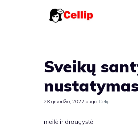
Pereiti
prie
turinio
Sveikų sant
nustatyma
28 gruodžio, 2022
pagal
Celip
meilė ir draugystė