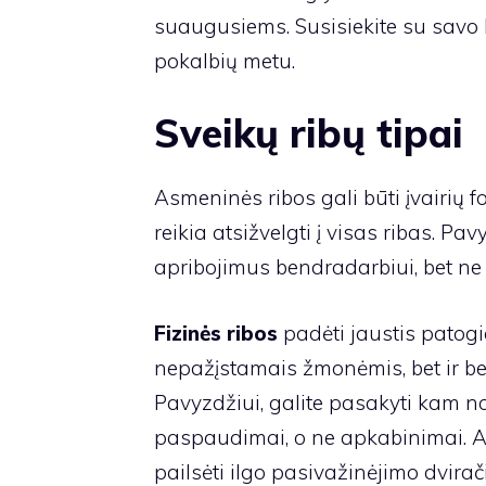
suaugusiems. Susisiekite su savo k
pokalbių metu.
Sveikų ribų tipai
Asmeninės ribos gali būti įvairių 
reikia atsižvelgti į visas ribas. Pav
apribojimus bendradarbiui, bet ne 
Fizinės ribos
padėti jaustis patog
nepažįstamais žmonėmis, bet ir b
Pavyzdžiui, galite pasakyti kam n
paspaudimai, o ne apkabinimai. Ar
pailsėti ilgo pasivažinėjimo dvirači