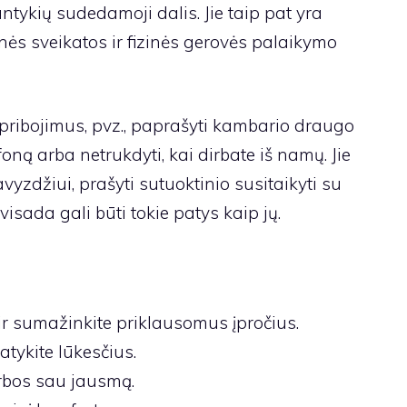
ntykių sudedamoji dalis. Jie taip pat yra
inės sveikatos ir fizinės gerovės palaikymo
apribojimus, pvz., paprašyti kambario draugo
foną arba netrukdyti, kai dirbate iš namų. Jie
avyzdžiui, prašyti sutuoktinio susitaikyti su
 visada gali būti tokie patys kaip jų.
r sumažinkite priklausomus įpročius.
tykite lūkesčius.
arbos sau jausmą.