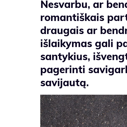
Nesvarbu, ar ben
romantiškais part
draugais ar bendr
išlaikymas gali pa
santykius, išvengt
pagerinti saviga
savijautą.