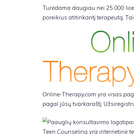
Turėdama daugiau nei 25 000 licenc
poreikius atitinkantį terapeutą. Ta
Online-Therapy.com yra visas paga
pagal jūsų tvarkaraštį. Užsiregistr
Teen Counseling yra internetinė 