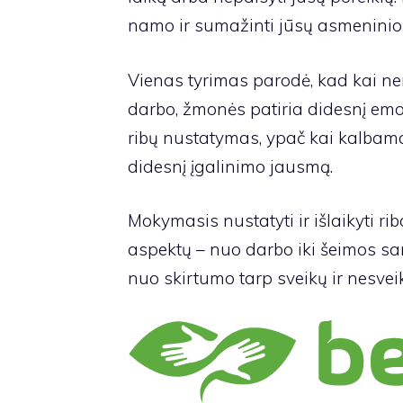
namo ir sumažinti jūsų asmeninio
Vienas tyrimas parodė, kad kai ne
darbo, žmonės patiria didesnį emoc
ribų nustatymas, ypač kai kalbama
didesnį įgalinimo jausmą.
Mokymasis nustatyti ir išlaikyti ri
aspektų – nuo ​​darbo iki šeimos s
nuo skirtumo tarp sveikų ir nesveik