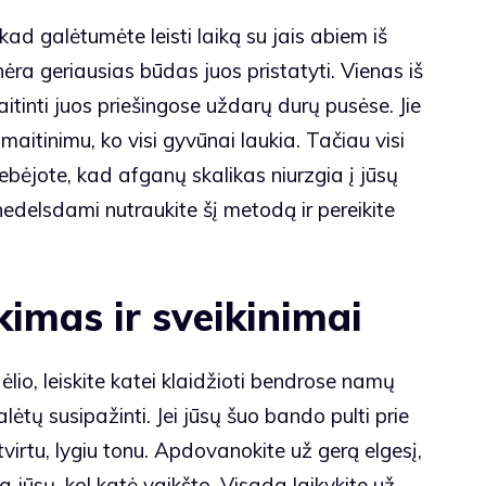
 kad galėtumėte leisti laiką su jais abiem iš
nėra geriausias būdas juos pristatyti. Vienas iš
ti juos priešingose ​​uždarų durų pusėse. Jie
maitinimu, ko visi gyvūnai laukia. Tačiau visi
ebėjote, kad afganų skalikas niurzgia į jūsų
 nedelsdami nutraukite šį metodą ir pereikite
kimas ir sveikinimai
io, leiskite katei klaidžioti bendrose namų
alėtų susipažinti. Jei jūsų šuo bando pulti prie
tvirtu, lygiu tonu. Apdovanokite už gerą elgesį,
a jūsų, kol katė vaikšto. Visada laikykite už