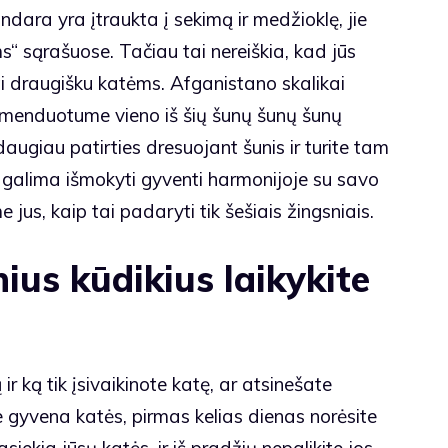
dara yra įtraukta į sekimą ir medžioklę, jie
“ sąrašuose. Tačiau tai nereiškia, kad jūs
ti draugišku katėms. Afganistano skalikai
komenduotume vieno iš šių šunų šunų šunų
daugiau patirties dresuojant šunis ir turite tam
s galima išmokyti gyventi harmonijoje su savo
jus, kaip tai padaryti tik šešiais žingsniais.
nius kūdikius laikykite
ir ką tik įsivaikinote katę, ar atsinešate
 gyvena katės, pirmas kelias dienas norėsite
pasiekia jūsų katės, ir iš pradžių nepalikite jos