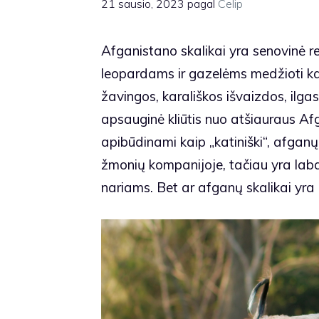
21 sausio, 2023
pagal
Celip
Afganistano skalikai yra senovinė re
leopardams ir gazelėms medžioti k
žavingos, karališkos išvaizdos, ilgas,
apsauginė kliūtis nuo atšiauraus Af
apibūdinami kaip „katiniški“, afganų
žmonių kompanijoje, tačiau yra labai
nariams. Bet ar afganų skalikai yra 