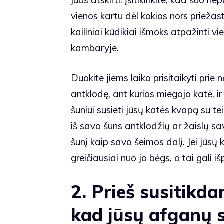
vienos kartu dėl kokios nors priežast
kailiniai kūdikiai išmoks atpažinti
kambaryje.
Duokite jiems laiko prisitaikyti pri
antklodę, ant kurios miegojo katė, ir 
šuniui susieti jūsų katės kvapą su te
iš savo šuns antklodžių ar žaislų sa
šunį kaip savo šeimos dalį. Jei jūsų k
greičiausiai nuo jo bėgs, o tai gali 
2. Prieš susitikdam
kad jūsų afganų s