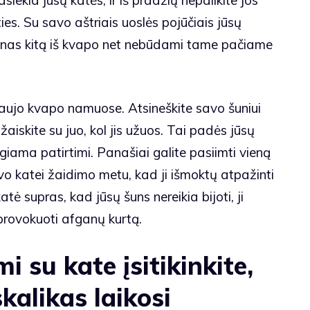
ies. Su savo aštriais uoslės pojūčiais jūsų
 vienas kitą iš kvapo net nebūdami tame pačiame
e naujo kvapo namuose. Atsineškite savo šuniui
žaiskite su juo, kol jis užuos. Tai padės jūsų
igiama patirtimi. Panašiai galite pasiimti vieną
vo katei žaidimo metu, kad ji išmoktų atpažinti
atė supras, kad jūsų šuns nereikia bijoti, ji
išprovokuoti afganų kurtą.
i su kate įsitikinkite,
kalikas laikosi