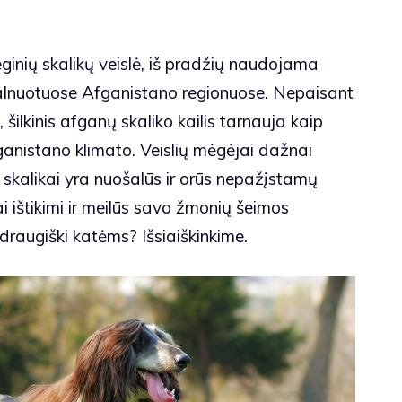
ginių skalikų veislė, iš pradžių naudojama
alnuotuose Afganistano regionuose. Nepaisant
 šilkinis afganų skaliko kailis tarnauja kaip
ganistano klimato. Veislių mėgėjai dažnai
 skalikai yra nuošalūs ir orūs nepažįstamų
 ištikimi ir meilūs savo žmonių šeimos
draugiški katėms? Išsiaiškinkime.