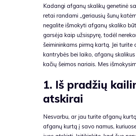
Kadangi afganų skalikų genetinė san
retai randami „geriausių šunų katėms
negalite išmokyti afganų skaliko bū
garsėja kaip užsispyrę, todėl nere
šeimininkams pirmą kartą. Jei turite 
kantrybės bei laiko, afganų skaliku
kačių šeimos nariais. Mes išmokysime 
1. Iš pradžių kaili
atskirai
Nesvarbu, ar jau turite afganų kurtą 
afganų kurtą į savo namus, kuriuose
juos atskirti. Įsitikinkite, kad šuo ne