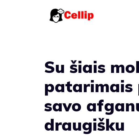
Pereiti
prie
turinio
Su šiais m
patarimais 
savo afgan
draugišku