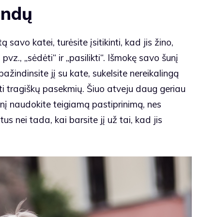
andų
avo katei, turėsite įsitikinti, kad jis žino,
z., „sėdėti“ ir „pasilikti“. Išmokę savo šunį
ažindinsite jį su kate, sukelsite nereikalingą
rėti tragiškų pasekmių. Šiuo atveju daug geriau
unį naudokite teigiamą pastiprinimą, nes
s nei tada, kai barsite jį už tai, kad jis