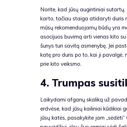
Norite, kad jūsų augintiniai sutartų,
karto, tačiau staiga atidaryti duris 
mūsų rekomenduojamų būdų yra maitin
asocijuos buvimą arti vienas kito su 
šunys turi savitą asmenybę. Jei past
katę pro duris po to, kai ji pavalgė,
prie kito veiksmo.
4. Trumpas susiti
Laikydami afganų skaliką už pavadėl
erdvėse, kad jūsų kailiniai kūdikiai g
jūsų katės, pasakykite jam „sėdėti“ 
pavyzdžiui, jūsų šuo ramiai sėdi šali