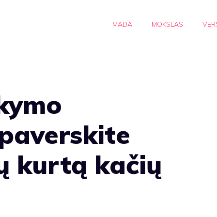
MADA
MOKSLAS
VER
okymo
paverskite
ų kurtą kačių