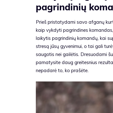
pagrindinių kom
Prieš pristatydami savo afganų kurtą s
kaip vykdyti pagrindines komandas, pv
laikytis pagrindinių komandų, kai sup
stresą jūsų gyvenimui, o tai gali tu
saugotis nei gailėtis. Dresuodami š
pamatysite daug greitesnius rezultatu
nepadarė to, ko prašėte.