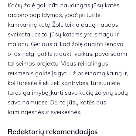
Kačių žolė gali būti naudingas jūsų katės
raciono papildymas, ypač jei turite
kambarinę katę. Žolė teikia daug naudos
sveikatai, be to, jūsų katėms yra smagu ir
malonu. Geriausia, kad žolę auginti lengva,
o jūs netgi galite įtraukti vaikus, paversdami
tai šeimos projektu. Visus reikalingus
reikmenis galite įsigyti už prieinamą kainą ir,
kol turėsite šiek tiek kantrybės, turėtumėte
turėti galimybę įkurti savo kačių žolynų sodą
savo namuose. Dėl to jūsų katės bus
laimingesnės ir sveikesnės.
Redaktorių rekomendacijos