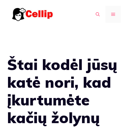
Pereiti
prie
MENIU
turinio
Štai kodėl jūsų
katė nori, kad
įkurtumėte
kačių žolynų