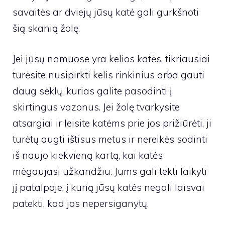
savaitės ar dviejų jūsų katė gali gurkšnoti
šią skanią žolę.
Jei jūsų namuose yra kelios katės, tikriausiai
turėsite nusipirkti kelis rinkinius arba gauti
daug sėklų, kurias galite pasodinti į
skirtingus vazonus. Jei žolę tvarkysite
atsargiai ir leisite katėms prie jos prižiūrėti, ji
turėtų augti ištisus metus ir nereikės sodinti
iš naujo kiekvieną kartą, kai katės
mėgaujasi užkandžiu. Jums gali tekti laikyti
jį patalpoje, į kurią jūsų katės negali laisvai
patekti, kad jos nepersiganytų.