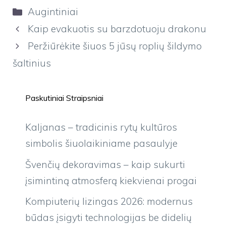
Kategorijos
Augintiniai
Kaip evakuotis su barzdotuoju drakonu
Peržiūrėkite šiuos 5 jūsų roplių šildymo
šaltinius
Paskutiniai Straipsniai
Kaljanas – tradicinis rytų kultūros
simbolis šiuolaikiniame pasaulyje
Švenčių dekoravimas – kaip sukurti
įsimintiną atmosferą kiekvienai progai
Kompiuterių lizingas 2026: modernus
būdas įsigyti technologijas be didelių