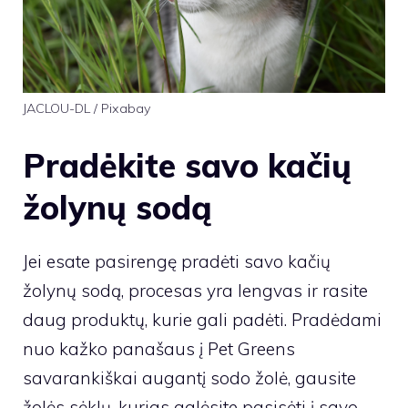
JACLOU-DL / Pixabay
Pradėkite savo kačių
žolynų sodą
Jei esate pasirengę pradėti savo kačių
žolynų sodą, procesas yra lengvas ir rasite
daug produktų, kurie gali padėti. Pradėdami
nuo kažko panašaus į Pet Greens
savarankiškai augantį sodo žolė, gausite
žolės sėklų, kurias galėsite pasisėti į savo