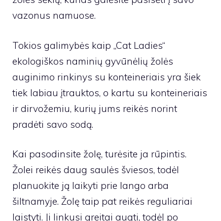
vazonus namuose.
Tokios galimybės kaip „Cat Ladies“
ekologiškos naminių gyvūnėlių žolės
auginimo rinkinys su konteineriais yra šiek
tiek labiau įtrauktos, o kartu su konteineriais
ir dirvožemiu, kurių jums reikės norint
pradėti savo sodą.
Kai pasodinsite žolę, turėsite ja rūpintis.
Žolei reikės daug saulės šviesos, todėl
planuokite ją laikyti prie lango arba
šiltnamyje. Žolę taip pat reikės reguliariai
laistyti. Ji linkusi greitai augti, todėl po