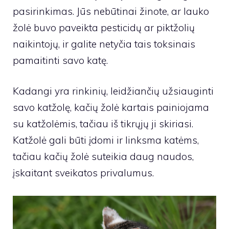
pasirinkimas. Jūs nebūtinai žinote, ar lauko
žolė buvo paveikta pesticidų ar piktžolių
naikintojų, ir galite netyčia tais toksinais
pamaitinti savo katę.
Kadangi yra rinkinių, leidžiančių užsiauginti
savo katžolę, kačių žolė kartais painiojama
su katžolėmis, tačiau iš tikrųjų ji skiriasi.
Katžolė gali būti įdomi ir linksma katėms,
tačiau kačių žolė suteikia daug naudos,
įskaitant sveikatos privalumus.