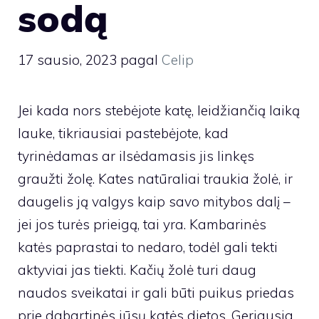
sodą
17 sausio, 2023
pagal
Celip
Jei kada nors stebėjote katę, leidžiančią laiką
lauke, tikriausiai pastebėjote, kad
tyrinėdamas ar ilsėdamasis jis linkęs
graužti žolę. Kates natūraliai traukia žolė, ir
daugelis ją valgys kaip savo mitybos dalį –
jei jos turės prieigą, tai yra. Kambarinės
katės paprastai to nedaro, todėl gali tekti
aktyviai jas tiekti. Kačių žolė turi daug
naudos sveikatai ir gali būti puikus priedas
prie dabartinės jūsų katės dietos. Geriausia,