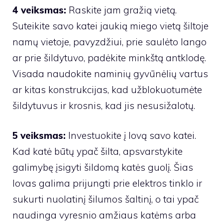
4 veiksmas:
Raskite jam gražią vietą.
Suteikite savo katei jaukią miego vietą šiltoje
namų vietoje, pavyzdžiui, prie saulėto lango
ar prie šildytuvo, padėkite minkštą antklodę.
Visada naudokite naminių gyvūnėlių vartus
ar kitas konstrukcijas, kad užblokuotumėte
šildytuvus ir krosnis, kad jis nesusižalotų.
5 veiksmas:
Investuokite į lovą savo katei.
Kad katė būtų ypač šilta, apsvarstykite
galimybę įsigyti šildomą katės guolį. Šias
lovas galima prijungti prie elektros tinklo ir
sukurti nuolatinį šilumos šaltinį, o tai ypač
naudinga vyresnio amžiaus katėms arba