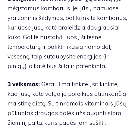
mėgstamus kambarius. Jei jūsų namuose
yra zoninis šildymas, patikrinkite kambarius,
kuriuose jūsų katė praleidžia daugiausiai
laiko. Galite nustatyti juos į šiltesnę
temperatūrą ir palikti likusią namo dalį
vėsesnę, taip sutaupysite energijos (ir
pinigų), o katė bus šilta ir patenkinta.
3 veiksmas:
Gerai jį maitinkite. Įsitikinkite,
kad jūsų katė valgo jo poreikius atitinkančią
maistinę dietą. Su tinkamais vitaminais jūsų
pūkuotas draugas galės užsiauginti storą
žieminį paltą, kuris padės jam sušilti.