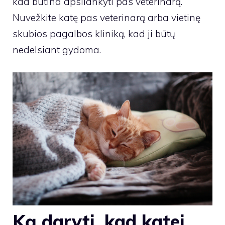
kad būtina apsilankyti pas veterinarą.
Nuvežkite katę pas veterinarą arba vietinę
skubios pagalbos kliniką, kad ji būtų
nedelsiant gydoma.
Ką daryti, kad katei