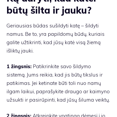
būtų šilta ir jauku?
Geriausias būdas sušildyti katę – šildyti
namus. Be to, yra papildomų būdų, kuriais
galite užtikrinti, kad jūsų katė visą žiemą
išliktų jauki.
1 žingsnis:
Patikrinkite savo šildymo
sistemą. Jums reikia, kad jis būtų tikslus ir
patikimas. Jei ketinate būti toli nuo namų
ilgam laikui, paprašykite draugo ar kaimyno
užsukti ir pasirūpinti, kad jūsų šiluma veiktų.
2 žingsnis:
Atkreipkite ypatingą dėmesį į jo