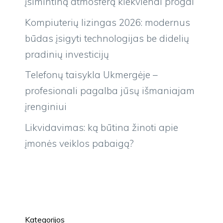
įsimintiną atmosferą kiekvienai progai
Kompiuterių lizingas 2026: modernus
būdas įsigyti technologijas be didelių
pradinių investicijų
Telefonų taisykla Ukmergėje –
profesionali pagalba jūsų išmaniajam
įrenginiui
Likvidavimas: ką būtina žinoti apie
įmonės veiklos pabaigą?
Kategorijos