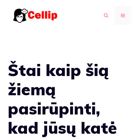
Pereiti
prie
MENIU
turinio
Štai kaip šią
žiemą
pasirūpinti,
kad jūsų katė