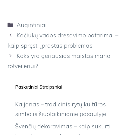
Kategorijos
Augintiniai
Kačiukų vados dresavimo patarimai –
kaip spręsti įprastas problemas
Koks yra geriausias maistas mano
rotveileriui?
Paskutiniai Straipsniai
Kaljanas – tradicinis rytų kultūros
simbolis šiuolaikiniame pasaulyje
Švenčių dekoravimas – kaip sukurti