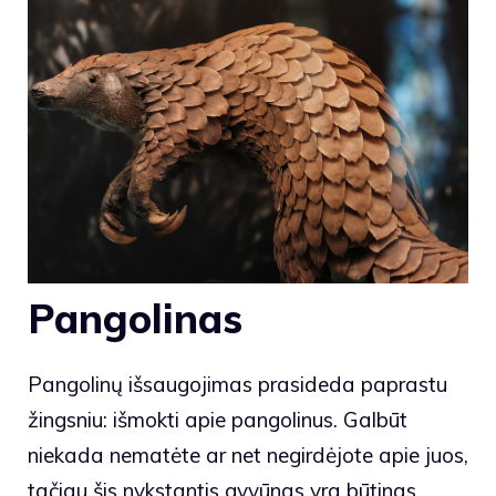
Pangolinas
Pangolinų išsaugojimas prasideda paprastu
žingsniu: išmokti apie pangolinus. Galbūt
niekada nematėte ar net negirdėjote apie juos,
tačiau šis nykstantis gyvūnas yra būtinas