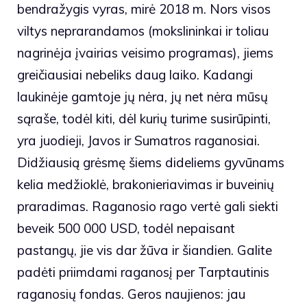
bendražygis vyras, mirė 2018 m. Nors visos
viltys neprarandamos (mokslininkai ir toliau
nagrinėja įvairias veisimo programas), jiems
greičiausiai nebeliks daug laiko. Kadangi
laukinėje gamtoje jų nėra, jų net nėra mūsų
sąraše, todėl kiti, dėl kurių turime susirūpinti,
yra juodieji, Javos ir Sumatros raganosiai.
Didžiausią grėsmę šiems dideliems gyvūnams
kelia medžioklė, brakonieriavimas ir buveinių
praradimas. Raganosio rago vertė gali siekti
beveik 500 000 USD, todėl nepaisant
pastangų, jie vis dar žūva ir šiandien. Galite
padėti priimdami raganosį per
Tarptautinis
raganosių fondas
. Geros naujienos: jau