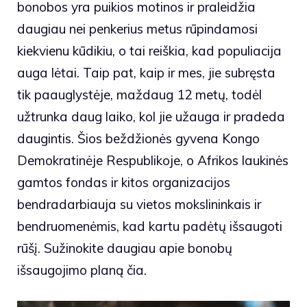
bonobos yra puikios motinos ir praleidžia
daugiau nei penkerius metus rūpindamosi
kiekvienu kūdikiu, o tai reiškia, kad populiacija
auga lėtai. Taip pat, kaip ir mes, jie subręsta
tik paauglystėje, maždaug 12 metų, todėl
užtrunka daug laiko, kol jie užauga ir pradeda
daugintis. Šios beždžionės gyvena Kongo
Demokratinėje Respublikoje, o Afrikos laukinės
gamtos fondas ir kitos organizacijos
bendradarbiauja su vietos mokslininkais ir
bendruomenėmis, kad kartu padėtų išsaugoti
rūšį. Sužinokite daugiau apie bonobų
išsaugojimo planą
čia
.