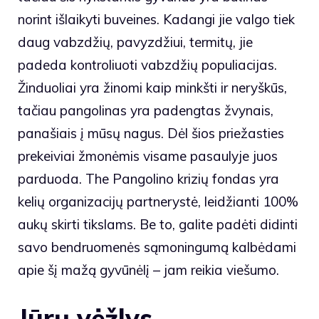
norint išlaikyti buveines. Kadangi jie valgo tiek
daug vabzdžių, pavyzdžiui, termitų, jie
padeda kontroliuoti vabzdžių populiacijas.
Žinduoliai yra žinomi kaip minkšti ir neryškūs,
tačiau pangolinas yra padengtas žvynais,
panašiais į mūsų nagus. Dėl šios priežasties
prekeiviai žmonėmis visame pasaulyje juos
parduoda. The
Pangolino krizių fondas
yra
kelių organizacijų partnerystė, leidžianti 100%
aukų skirti tikslams. Be to, galite padėti didinti
savo bendruomenės sąmoningumą kalbėdami
apie šį mažą gyvūnėlį – jam reikia viešumo.
Jūrų vėžlys