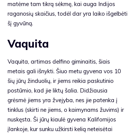
matėme tam tikrą sėkmę, kai auga Indijos
raganosių skaičius, todėl dar yra laiko išgelbėti
šį gyvūną.
Vaquita
Vaquita, artimas delfino giminaitis, šiais
metais gali išnykti. Šiuo metu gyvena vos 10
šių jūrų žinduolių, ir jiems reikia paskutinio
postūmio, kad jie liktų šalia. Didžiausia
grėsmė jiems yra žvejyba, nes jie patenka į
tinklus (skirti ne jiems, o kaimynams žuvims) ir
nuskęsta. Ši jūrų kiaulė gyvena Kalifornijos
įlankoje, kur sunku užkirsti kelią neteisėtai