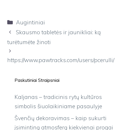
Kategorijos
Augintiniai
Skausmo tabletės ir jaunikliai: ką
turėtumėte žinoti
https://www.pawtracks.com/users/pcerulli/
Paskutiniai Straipsniai
Kaljanas – tradicinis rytų kultūros
simbolis šiuolaikiniame pasaulyje
Švenčių dekoravimas – kaip sukurti
įsimintiną atmosferą kiekvienai progai