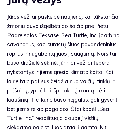
Jūros vėžliai paskelbė naujieną, kai tūkstančiai
žmonių buvo išgelbėti po šalčio prie Pietų
Padre salos Teksase.
Sea Turtle, Inc.
įdarbino
savanorius, kad surastų šiuos povandeninius
roplius ir nugabentų juos į saugumą. Nors tai
buvo didžiulė sėkmė, jūriniai vėžliai tebėra
nykstantys ir jiems gresia klimato kaita. Kai
kurie taip pat susižeidžia nuo valčių, tinklų ir
plėšrūnų, ypač kai išplaukia į krantą dėti
kiaušinių. Tie, kurie buvo neįgalūs, gali gyventi,
bet jiems reikia pagalbos. Štai kodėl „Sea
Turtle, Inc.“ reabilituoja daugelį vėžlių,
siekdama paleisti juos atgal į gamtą. Kiti