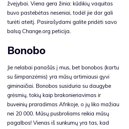
žvejybai. Viena gera žinia: kūdikių vaquitas
buvo pastebėtas neseniai, todėl jie dar gali
turėti ateitį. Pasirašydami galite pridėti savo
balsą
Change.org peticija
.
Bonobo
Jie nelabai panašūs į mus, bet bonobos (kartu
su šimpanzėmis) yra mūsų artimiausi gyvi
giminaičiai. Bonobos susiduria su daugybe
grėsmių, tokių kaip brakonieriavimas ir
buveinių praradimas Afrikoje, o jų liko mažiau
nei 20 000. Mūsų pusbroliams reikia mūsų
pagalbos! Vienas iš sunkumų yra tas, kad