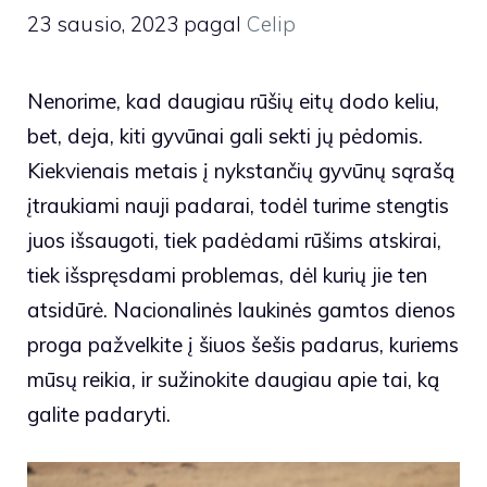
23 sausio, 2023
pagal
Celip
Nenorime, kad daugiau rūšių eitų dodo keliu,
bet, deja, kiti gyvūnai gali sekti jų pėdomis.
Kiekvienais metais į nykstančių gyvūnų sąrašą
įtraukiami nauji padarai, todėl turime stengtis
juos išsaugoti, tiek padėdami rūšims atskirai,
tiek išspręsdami problemas, dėl kurių jie ten
atsidūrė. Nacionalinės laukinės gamtos dienos
proga pažvelkite į šiuos šešis padarus, kuriems
mūsų reikia, ir sužinokite daugiau apie tai, ką
galite padaryti.