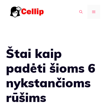
Pereiti
prie
MENIU
turinio
Štai kaip
padėti šioms 6
nykstančioms
rūšims