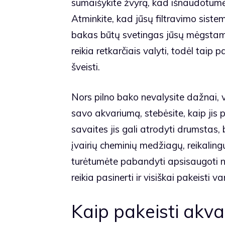
sumaišykite žvyrą, kad išnaudotumė
Atminkite, kad jūsų filtravimo siste
bakas būtų svetingas jūsų mėgstam
reikia retkarčiais valyti, todėl taip p
šveisti.
Nors pilno bako nevalysite dažnai, vi
savo akvariumą, stebėsite, kaip jis p
savaites jis gali atrodyti drumstas,
įvairių cheminių medžiagų, reikalingų
turėtumėte pabandyti apsisaugoti nu
reikia pasinerti ir visiškai pakeisti v
Kaip pakeisti akv