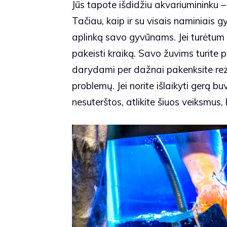
Jūs tapote išdidžiu akvariumininku –
Tačiau, kaip ir su visais naminiais gy
aplinką savo gyvūnams. Jei turėtum ž
pakeisti kraiką. Savo žuvims turite p
darydami per dažnai pakenksite rez
problemų. Jei norite išlaikyti gerą bu
nesuterštos, atlikite šiuos veiksmus