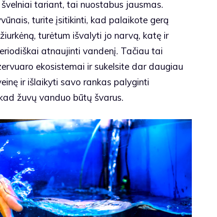
 švelniai tariant, tai nuostabus jausmas.
vūnais, turite įsitikinti, kad palaikote gerą
iurkėną, turėtum išvalyti jo narvą, katę ir
eriodiškai atnaujinti vandenį. Tačiau tai
ervuaro ekosistemai ir sukelsite dar daugiau
veinę ir išlaikyti savo rankas palyginti
, kad žuvų vanduo būtų švarus.