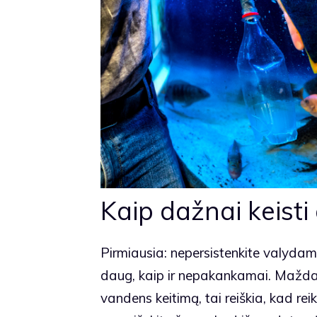
Kaip dažnai keist
Pirmiausia: nepersistenkite valydami
daug, kaip ir nepakankamai. Maždaug
vandens keitimą, tai reiškia, kad reiki