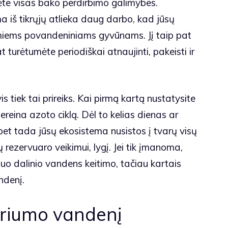
te visas bako perdirbimo galimybes.
ma iš tikrųjų atlieka daug darbo, kad jūsų
iems povandeniniams gyvūnams. Jį taip pat
at turėtumėte periodiškai atnaujinti, pakeisti ir
s tiek tai prireiks. Kai pirmą kartą nustatysite
ereina azoto ciklą. Dėl to kelias dienas ar
 bet tada jūsų ekosistema nusistos į tvarų visų
 rezervuaro veikimui, lygį. Jei tik įmanoma,
o dalinio vandens keitimo, tačiau kartais
andenį.
ariumo vandenį