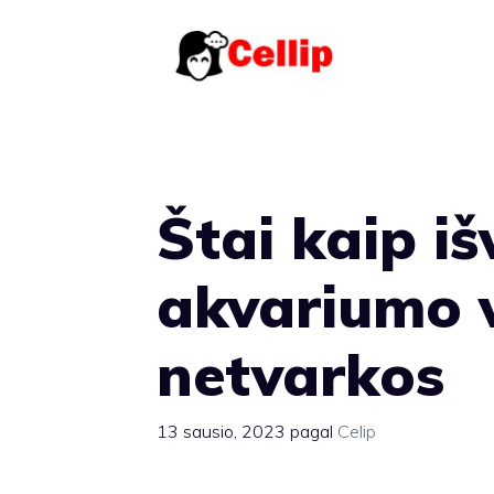
Pereiti
prie
turinio
Štai kaip iš
akvariumo 
netvarkos
13 sausio, 2023
pagal
Celip