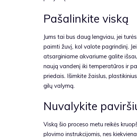
Pašalinkite viską
Jums tai bus daug lengviau, jei turės
paimti žuvį, kol valote pagrindinį. J
atsarginiame akvariume galite išsaug
naują vandenį iki temperatūros ir pa
priedais. Išimkite žaislus, plastikini
gilų valymą.
Nuvalykite pavirši
Viską šio proceso metu reikės kruopšč
plovimo instrukcijomis, nes kiekviena