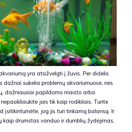
kvariumą yra atsižvelgti į žuvis. Per didelis
s dažnai sukelia problemų akvariumuose, nes
ekų, dažniausiai papildomo maisto arba
asikliaukite jais tik kaip rodikliais. Turite
 įsitikintumėte, jog jis turi tinkamą balansą. Ir
ių kaip drumstas vanduo ir dumblių žydėjimas,