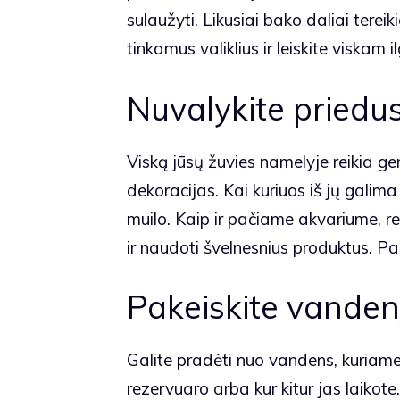
sulaužyti. Likusiai bako daliai terei
tinkamus valiklius ir leiskite viskam i
Nuvalykite priedu
Viską jūsų žuvies namelyje reikia gera
dekoracijas. Kai kuriuos iš jų galima
muilo. Kaip ir pačiame akvariume, re
ir naudoti švelnesnius produktus. Pal
Pakeiskite vanden
Galite pradėti nuo vandens, kuriame 
rezervuaro arba kur kitur jas laikote