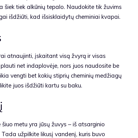
kia šiek tiek alkūnių tepalo. Naudokite tik žuvims
lgai išdžiūti, kad išsisklaidytų cheminiai kvapai.
s
i atnaujinti, įskaitant visą žvyrą ir visas
 plauti net indaplovėje, nors juos naudosite be
ikia vengti bet kokių stiprių cheminių medžiagų
ikite juos išdžiūti kartu su baku.
į
šiuo metu yra jūsų žuvys – iš atsarginio
. Tada užpilkite likusį vandenį, kuris buvo