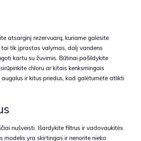
ite atsarginį rezervuarą, kuriame galėsite
ei tai tik įprastas valymas, dalį vandens
oti kartu su žuvimis. Būtinai pašildykite
sirūpinkite chloru ar kitais kenksmingais
us augalus ir kitus priedus, kad galėtumėte atlikti
us
iai nušveisti. Išardykite filtrus ir vadovaukitės
s modelis yra skirtingas ir nenorite nieko