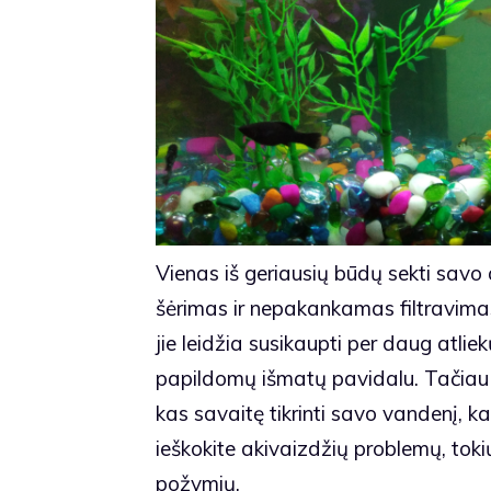
Vienas iš geriausių būdų sekti savo a
šėrimas ir nepakankamas filtravima
jie leidžia susikaupti per daug atli
papildomų išmatų pavidalu. Tačiau nep
kas savaitę tikrinti savo vandenį, kad
ieškokite akivaizdžių problemų, tok
požymių.