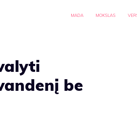
MADA
MOKSLAS
VER
valyti
vandenį be