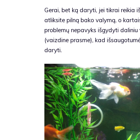
Gerai, bet ką daryti, jei tikrai reik
atliksite pilną bako valymą, o kartais
problemų nepavyks išgydyti daliniu va
(vaizdine prasme), kad išsaugotumėte
daryti.