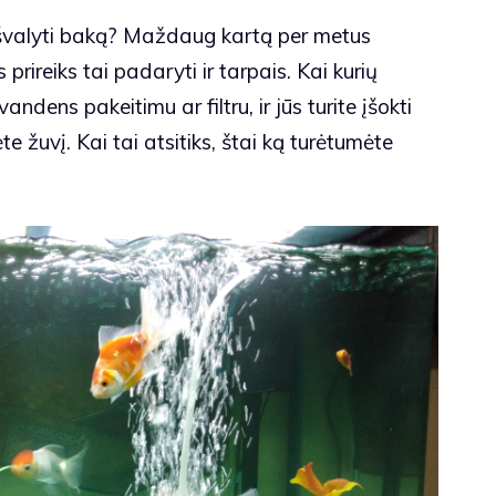
ia išvalyti baką? Maždaug kartą per metus
 prireiks tai padaryti ir tarpais. Kai kurių
ndens pakeitimu ar filtru, ir jūs turite įšokti
 žuvį. Kai tai atsitiks, štai ką turėtumėte