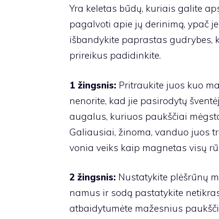
Yra keletas būdų, kuriais galite ap
pagalvoti apie jų derinimą, ypač jei
išbandykite paprastas gudrybes, k
prireikus padidinkite.
1 žingsnis:
Pritraukite juos kuo ma
nenorite, kad jie pasirodytų šventė
augalus, kuriuos paukščiai mėgsta
Galiausiai, žinoma, vanduo juos tr
vonia veiks kaip magnetas visų rū
2 žingsnis:
Nustatykite plėšrūnų m
namus ir sodą pastatykite netikras
atbaidytumėte mažesnius paukščius