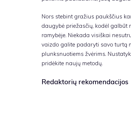
Nors stebint gražius paukščius kar
daugybė priežasčių, kodėl galbūt n
ramybėje. Niekada visiškai nesutruk
vaizdo galite padaryti savo turtą
plunksnuotiems žvėrims. Nustatykite
pridėkite naujų metodų.
Redaktorių rekomendacijos