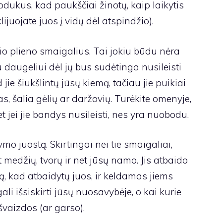
ipdukus, kad paukščiai žinotų, kaip laikytis
klijuojate juos į vidų dėl atspindžio).
o plieno smaigalius. Tai jokiu būdu nėra
 daugeliui dėl jų bus sudėtinga nusileisti
 jie šiukšlintų jūsų kiemą, tačiau jie puikiai
s, šalia gėlių ar daržovių. Turėkite omenyje,
 jei jie bandys nusileisti, nes yra nuobodu.
mo juostą. Skirtingai nei tie smaigaliai,
 medžių, tvorų ir net jūsų namo. Jis atbaido
, kad atbaidytų juos, ir keldamas jiems
i išsiskirti jūsų nuosavybėje, o kai kurie
vaizdos (ar garso).