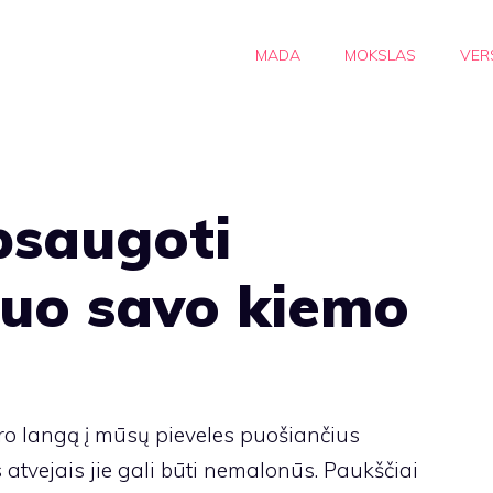
MADA
MOKSLAS
VER
psaugoti
nuo savo kiemo
ro langą į mūsų pieveles puošiančius
 atvejais jie gali būti nemalonūs. Paukščiai