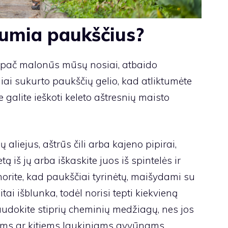
tumia paukščius?
 ypač malonūs mūsų nosiai, atbaido
liai sukurto paukščių gelio, kad atliktumėte
 galite ieškoti keleto aštresnių maisto
 aliejus, aštrūs čili arba kajeno pipirai,
ą iš jų arba iškaskite juos iš spintelės ir
norite, kad paukščiai tyrinėtų, maišydami su
tai išblunka, todėl norisi tepti kiekvieną
audokite stiprių cheminių medžiagų, nes jos
ms ar kitiems laukiniams gyvūnams.