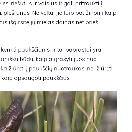
 riešutus ir vaisius ir gali pritraukti į
, plėšrūnus. Ne veltui jie taip pat žinomi kaip
ais išgirsite jų mielas dainas net prieš
enkti paukščiams, ir tai paprastai yra
aniškų būdų, kaip atgrasyti juos nuo
a žiūrėti į paukščių nuotraukas, nei žiūrėti,
ai kaip apsaugoti paukščius.