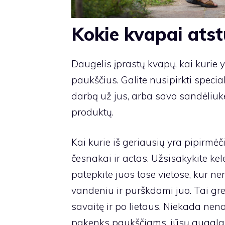
Kokie kvapai ats
Daugelis įprastų kvapų, kai kurie
paukščius. Galite nusipirkti specia
darbą už jus, arba savo sandėliuke
produktų.
Kai kurie iš geriausių yra pipirmėčių
česnakai ir actas. Užsisakykite kelet
patepkite juos tose vietose, kur ne
vandeniu ir purškdami juo. Tai grei
savaitę ir po lietaus. Niekada nen
pakenks paukščiams, jūsų augala