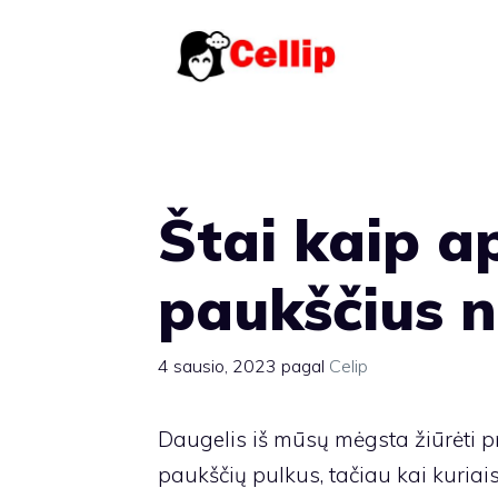
Pereiti
prie
turinio
Štai kaip a
paukščius 
4 sausio, 2023
pagal
Celip
Daugelis iš mūsų mėgsta žiūrėti p
paukščių pulkus, tačiau kai kuriais