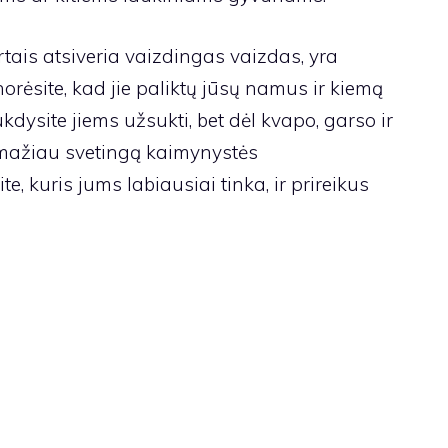
tais atsiveria vaizdingas vaizdas, yra
orėsite, kad jie paliktų jūsų namus ir kiemą
dysite jiems užsukti, bet dėl ​​kvapo, garso ir
 mažiau svetingą kaimynystės
, kuris jums labiausiai tinka, ir prireikus