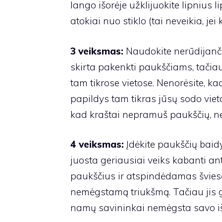
lango išorėje užklijuokite lipnius l
atokiai nuo stiklo (tai neveikia, jei 
3 veiksmas:
Naudokite nerūdijanči
skirta pakenkti paukščiams, tačiau
tam tikrose vietose. Nenorėsite, kad
papildys tam tikras jūsų sodo vieta
kad kraštai nepramuš paukščių, net
4 veiksmas:
Įdėkite paukščių baidy
juosta geriausiai veiks kabanti ant
paukščius ir atspindėdamas šviesą
nemėgstamą triukšmą. Tačiau jis gal
namų savininkai nemėgsta savo iš