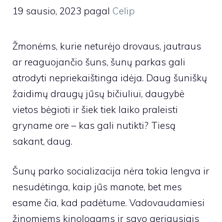
19 sausio, 2023
pagal
Celip
Žmonėms, kurie neturėjo drovaus, jautraus
ar reaguojančio šuns, šunų parkas gali
atrodyti nepriekaištinga idėja. Daug šuniškų
žaidimų draugų jūsų bičiuliui, daugybė
vietos bėgioti ir šiek tiek laiko praleisti
gryname ore – kas gali nutikti? Tiesą
sakant, daug.
Šunų parko socializacija nėra tokia lengva ir
nesudėtinga, kaip jūs manote, bet mes
esame čia, kad padėtume. Vadovaudamiesi
žinomiems kinologams ir savo geriausiais