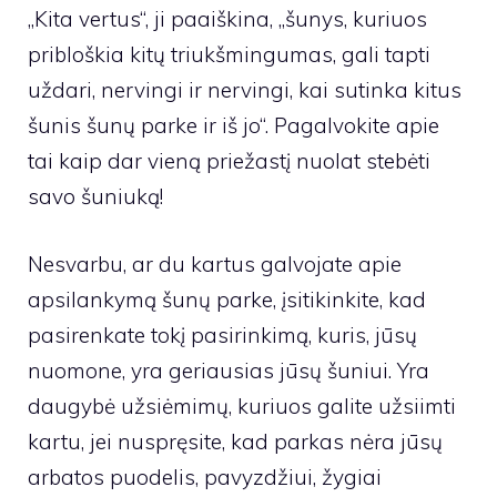
„Kita vertus“, ji
paaiškina
, „šunys, kuriuos
pribloškia kitų triukšmingumas, gali tapti
uždari, nervingi ir nervingi, kai sutinka kitus
šunis šunų parke ir iš jo“. Pagalvokite apie
tai kaip dar vieną priežastį nuolat stebėti
savo šuniuką!
Nesvarbu, ar du kartus galvojate apie
apsilankymą šunų parke, įsitikinkite, kad
pasirenkate tokį pasirinkimą, kuris, jūsų
nuomone, yra geriausias jūsų šuniui. Yra
daugybė užsiėmimų, kuriuos galite užsiimti
kartu, jei nuspręsite, kad parkas nėra jūsų
arbatos puodelis, pavyzdžiui, žygiai