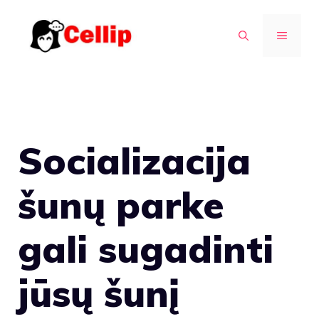
Pereiti
prie
MENIU
turinio
Socializacija
šunų parke
gali sugadinti
jūsų šunį