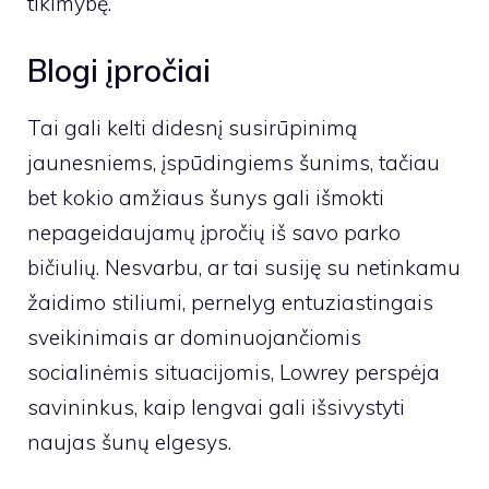
tikimybę.
Blogi įpročiai
Tai gali kelti didesnį susirūpinimą
jaunesniems, įspūdingiems šunims, tačiau
bet kokio amžiaus šunys gali išmokti
nepageidaujamų įpročių iš savo parko
bičiulių. Nesvarbu, ar tai susiję su netinkamu
žaidimo stiliumi, pernelyg entuziastingais
sveikinimais ar dominuojančiomis
socialinėmis situacijomis, Lowrey perspėja
savininkus, kaip lengvai gali išsivystyti
naujas šunų elgesys.