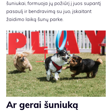
šuniukai, formuoja jų požiūrį į juos supantį
pasaulį ir bendravimą su juo, įskaitant
žaidimo laiką šunų parke.
Ar gerai šuniuką