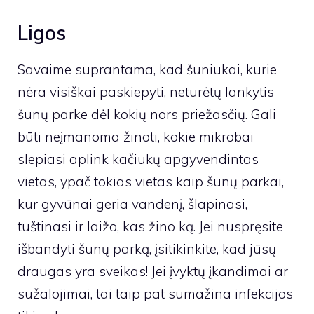
Ligos
Savaime suprantama, kad šuniukai, kurie
nėra visiškai paskiepyti, neturėtų lankytis
šunų parke dėl kokių nors priežasčių. Gali
būti neįmanoma žinoti, kokie mikrobai
slepiasi aplink kačiukų apgyvendintas
vietas, ypač tokias vietas kaip šunų parkai,
kur gyvūnai geria vandenį, šlapinasi,
tuštinasi ir laižo, kas žino ką. Jei nuspręsite
išbandyti šunų parką, įsitikinkite, kad jūsų
draugas yra sveikas! Jei įvyktų įkandimai ar
sužalojimai, tai taip pat sumažina infekcijos