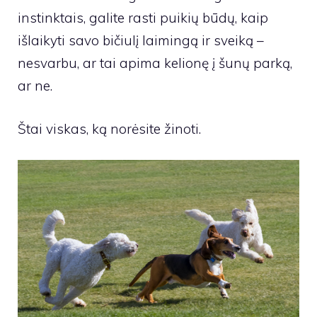
instinktais, galite rasti puikių būdų, kaip
išlaikyti savo bičiulį laimingą ir sveiką –
nesvarbu, ar tai apima kelionę į šunų parką,
ar ne.
Štai viskas, ką norėsite žinoti.