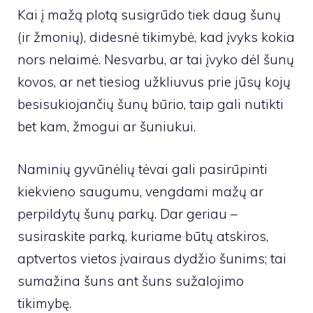
Kai į mažą plotą susigrūdo tiek daug šunų
(ir žmonių), didesnė tikimybė, kad įvyks kokia
nors nelaimė. Nesvarbu, ar tai įvyko dėl šunų
kovos, ar net tiesiog užkliuvus prie jūsų kojų
besisukiojančių šunų būrio, taip gali nutikti
bet kam, žmogui ar šuniukui.
Naminių gyvūnėlių tėvai gali pasirūpinti
kiekvieno saugumu, vengdami mažų ar
perpildytų šunų parkų. Dar geriau –
susiraskite parką, kuriame būtų atskiros,
aptvertos vietos įvairaus dydžio šunims; tai
sumažina šuns ant šuns sužalojimo
tikimybę.