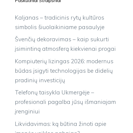
Paskutiniai Straipsniai
Kaljanas – tradicinis rytų kultūros
simbolis šiuolaikiniame pasaulyje
Švenčių dekoravimas – kaip sukurti
įsimintiną atmosferą kiekvienai progai
Kompiuterių lizingas 2026: modernus
būdas įsigyti technologijas be didelių
pradinių investicijų
Telefonų taisykla Ukmergėje –
profesionali pagalba jūsų išmaniajam
įrenginiui
Likvidavimas: ką būtina žinoti apie