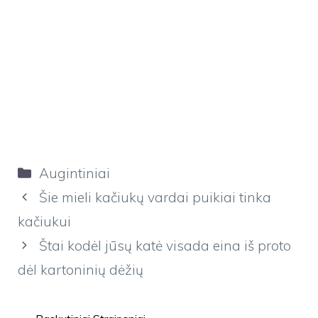
Kategorijos
Augintiniai
Šie mieli kačiukų vardai puikiai tinka
kačiukui
Štai kodėl jūsų katė visada eina iš proto
dėl kartoninių dėžių