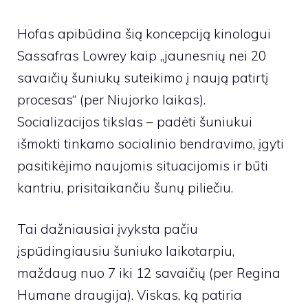
Hofas apibūdina šią koncepciją kinologui
Sassafras Lowrey
kaip „jaunesnių nei 20
savaičių šuniukų suteikimo į naują patirtį
procesas“ (per
Niujorko laikas)
.
Socializacijos tikslas – padėti šuniukui
išmokti tinkamo socialinio bendravimo, įgyti
pasitikėjimo naujomis situacijomis ir būti
kantriu, prisitaikančiu šunų piliečiu.
Tai dažniausiai įvyksta pačiu
įspūdingiausiu šuniuko laikotarpiu,
maždaug nuo 7 iki 12 savaičių (per
Regina
Humane draugija
). Viskas, ką patiria